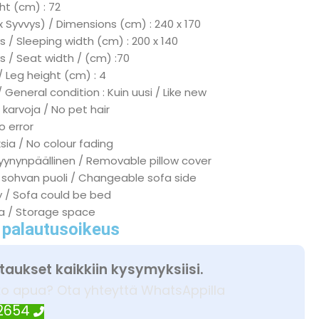
ht (cm) : 72
x Syvvys) / Dimensions (cm) : 240 x 170
 / Sleeping width (cm) : 200 x 140
s / Seat width / (cm) :70
/ Leg height (cm) : 4
 General condition : Kuin uusi / Like new
 karvoja / No pet hair
No error
ksia / No colour fading
tyynynpäällinen / Removable pillow cover
 sohvan puoli / Changeable sofa side
ky / Sofa could be bed
ka / Storage space
 palautusoikeus
taukset kaikkiin kysymyksiisi.
ko apua? Ota yhteyttä WhatsAppilla
 2654