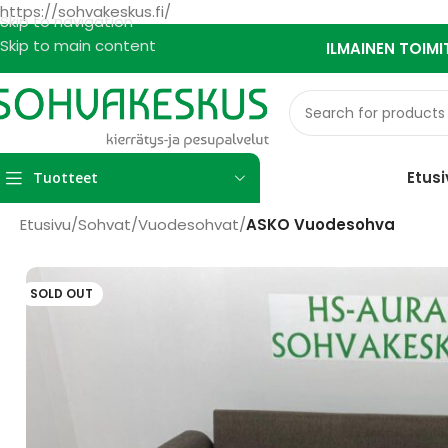
https://sohvakeskus.fi/
Skip to navigation
Skip to main content
ILMAINEN TOIMI
Etusi
Tuotteet
Etusivu
/
Sohvat
/
Vuodesohvat
/
ASKO Vuodesohva
SOLD OUT