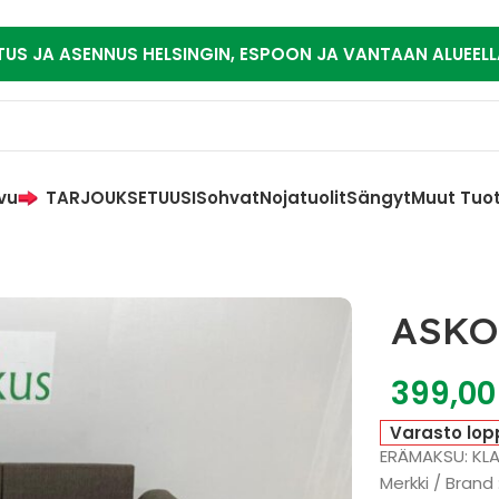
TUS JA ASENNUS HELSINGIN, ESPOON JA VANTAAN ALUEELL
vu
TARJOUKSET
UUSI
Sohvat
Nojatuolit
Sängyt
Muut Tuo
ASKO
399,0
Varasto lop
ERÄMAKSU: KL
Merkki / Brand