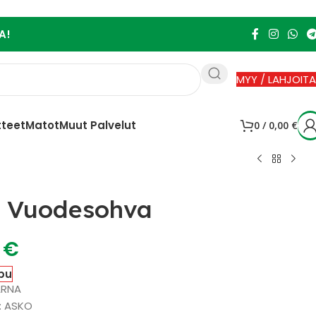
A!
MYY / LAHJOITA
tteet
Matot
Muut Palvelut
0
/
0,00
€
 Vuodesohva
0
€
pu
ARNA
 : ASKO