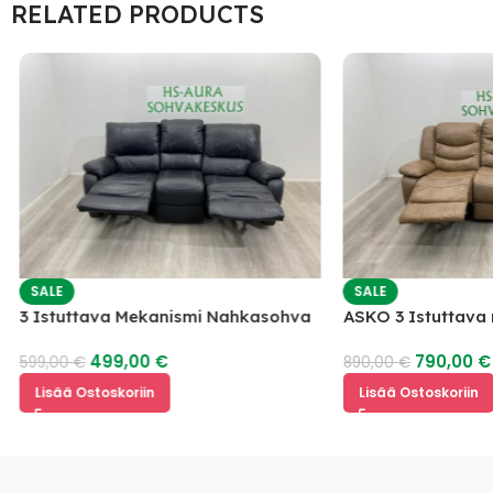
RELATED PRODUCTS
SALE
SALE
3 Istuttava Mekanismi Nahkasohva
ASKO 3 Istuttav
mekanismilla
499,00
€
790,00
599,00
€
890,00
€
Lisää Ostoskoriin
Lisää Ostoskoriin