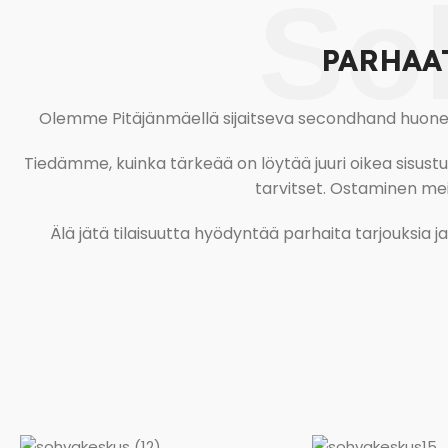
So
PARHAA
Olemme Pitäjänmäellä sijaitseva secondhand huonekal
Tiedämme, kuinka tärkeää on löytää juuri oikea sisustustu
tarvitset. Ostaminen meil
Älä jätä tilaisuutta hyödyntää parhaita tarjouksia 