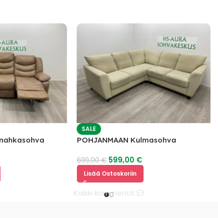
SALE
a nahkasohva
POHJANMAAN Kulmasohva
€
599,00
€
699,00
€
Lisää Ostoskoriin
Kaikki kommentit