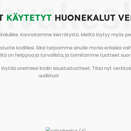
hvakes
T
KÄYTETYT
HUONEKALUT VE
uliike. Kannatamme kierrätystä. Meiltä löytyy myös pesu-
ote kodillesi. Siksi tarjoamme sinulle monia erilaisia vaiht
tä on helppoa ja turvallista, ja toimitamme tuotteet suora
ja löytää unelmiesi kodin sisustustuotteet. Tilaa nyt verk
uudistua!