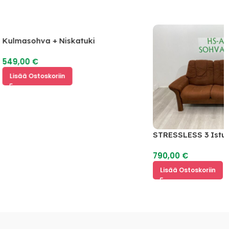
Kulmasohva + Niskatuki
549,00
€
Lisää Ostoskoriin
STRESSLESS 3 Istu
790,00
€
Lisää Ostoskoriin