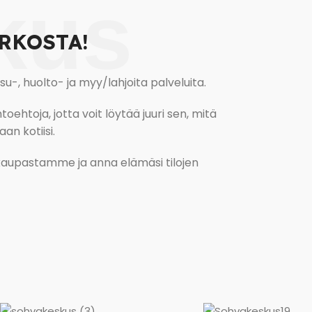
kus
RKOSTA!
, huolto- ja myy/lahjoita palveluita.
oehtoja, jotta voit löytää juuri sen, mitä
an kotiisi.
kokaupastamme ja anna elämäsi tilojen