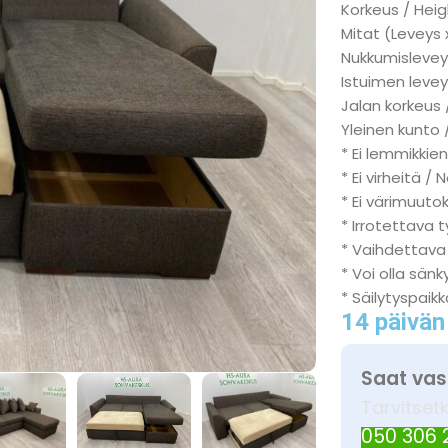
Korkeus / Heig
Mitat (Leveys 
Nukkumisleveys
Istuimen levey
Jalan korkeus 
Yleinen kunto /
* Ei lemmikkien
* Ei virheitä / 
* Ei värimuuto
* Irrotettava 
* Vaihdettava
* Voi olla sän
* Säilytyspaik
14 päivän
Saat vas
Tarvitset
050 306