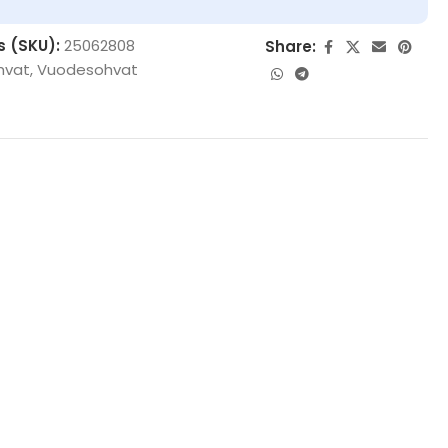
s (SKU):
25062808
Share:
hvat
,
Vuodesohvat