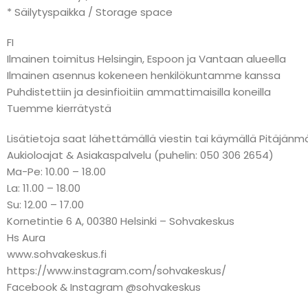
* Säilytyspaikka / Storage space
FI
Ilmainen toimitus Helsingin, Espoon ja Vantaan alueella
Ilmainen asennus kokeneen henkilökuntamme kanssa
Puhdistettiin ja desinfioitiin ammattimaisilla koneilla
Tuemme kierrätystä
Lisätietoja saat lähettämällä viestin tai käymällä Pitäj
Aukioloajat & Asiakaspalvelu (puhelin: 050 306 2654)
Ma-Pe: 10.00 – 18.00
La: 11.00 – 18.00
Su: 12.00 – 17.00
Kornetintie 6 A, 00380 Helsinki – Sohvakeskus
Hs Aura
www.sohvakeskus.fi
https://www.instagram.com/sohvakeskus/
Facebook & Instagram @sohvakeskus