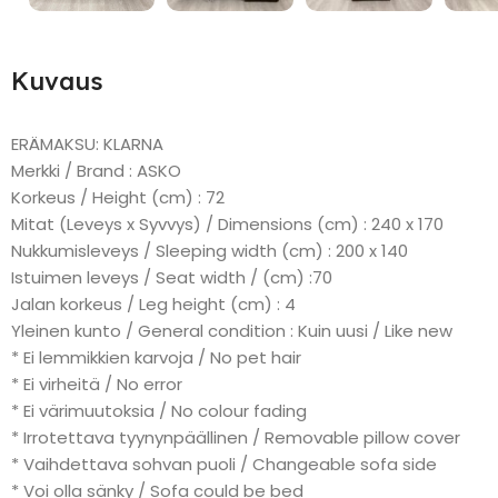
Kuvaus
ERÄMAKSU: KLARNA
Merkki / Brand : ASKO
Korkeus / Height (cm) : 72
Mitat (Leveys x Syvvys) / Dimensions (cm) : 240 x 170
Nukkumisleveys / Sleeping width (cm) : 200 x 140
Istuimen leveys / Seat width / (cm) :70
Jalan korkeus / Leg height (cm) : 4
Yleinen kunto / General condition : Kuin uusi / Like new
* Ei lemmikkien karvoja / No pet hair
* Ei virheitä / No error
* Ei värimuutoksia / No colour fading
* Irrotettava tyynynpäällinen / Removable pillow cover
* Vaihdettava sohvan puoli / Changeable sofa side
* Voi olla sänky / Sofa could be bed