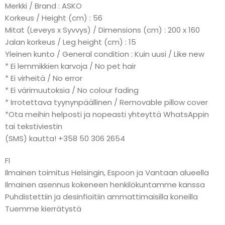
Merkki / Brand : ASKO
Korkeus / Height (cm) : 56
Mitat (Leveys x Syvvys) / Dimensions (cm) : 200 x 160
Jalan korkeus / Leg height (cm) : 15
Yleinen kunto / General condition : Kuin uusi / Like new
* Ei lemmikkien karvoja / No pet hair
* Ei virheitä / No error
* Ei värimuutoksia / No colour fading
* Irrotettava tyynynpäällinen / Removable pillow cover
*Ota meihin helposti ja nopeasti yhteyttä WhatsAppin
tai tekstiviestin
(SMS) kautta! +358 50 306 2654
FI
Ilmainen toimitus Helsingin, Espoon ja Vantaan alueella
Ilmainen asennus kokeneen henkilökuntamme kanssa
Puhdistettiin ja desinfioitiin ammattimaisilla koneilla
Tuemme kierrätystä