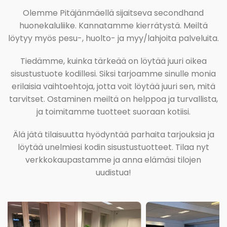
Olemme Pitäjänmäellä sijaitseva secondhand
huonekaluliike. Kannatamme kierrätystä. Meiltä
löytyy myös pesu-, huolto- ja myy/lahjoita palveluita.
Tiedämme, kuinka tärkeää on löytää juuri oikea
sisustustuote kodillesi. Siksi tarjoamme sinulle monia
erilaisia vaihtoehtoja, jotta voit löytää juuri sen, mitä
tarvitset. Ostaminen meiltä on helppoa ja turvallista,
ja toimitamme tuotteet suoraan kotiisi.
Älä jätä tilaisuutta hyödyntää parhaita tarjouksia ja
löytää unelmiesi kodin sisustustuotteet. Tilaa nyt
verkkokaupastamme ja anna elämäsi tilojen
uudistua!