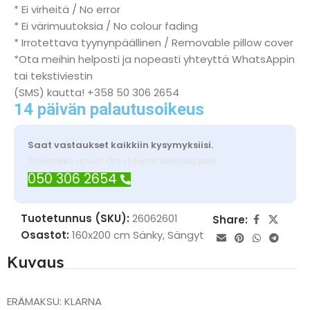
* Ei virheitä / No error
* Ei värimuutoksia / No colour fading
* Irrotettava tyynynpäällinen / Removable pillow cover
*Ota meihin helposti ja nopeasti yhteyttä WhatsAppin
tai tekstiviestin
(SMS) kautta! +358 50 306 2654
14 päivän palautusoikeus
Saat vastaukset kaikkiin kysymyksiisi.
Tarvitsetko apua? Ota yhteyttä WhatsAppilla
050 306 2654
Tuotetunnus (SKU):
26062601
Share:
Osastot:
160x200 cm Sänky
,
Sängyt
Kuvaus
ERÄMAKSU: KLARNA