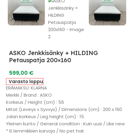
ASKO Jenkkisänky + HILDING
Petauspatja 200×160
599,00
€
Varasto loppu
ERÄMAKSU: KLARNA
Merkki / Brand : ASKO
Korkeus / Height (cm) : 56
Mitat (Leveys x Syvvys) / Dimensions (cm) : 200 x 160
Jalan korkeus / Leg height (cm) : 15
Yleinen kunto / General condition : Kuin uusi / Like new
* Ei lemmikkien karvoja / No pet hair