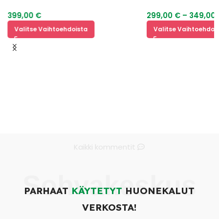
399,00
€
299,00
€
–
349,00
Valitse Vaihtoehdoista
Valitse Vaihtoehdoi
y
Kaikki kommentit
Sohvakeskus
PARHAAT
KÄYTETYT
HUONEKALUT
VERKOSTA!