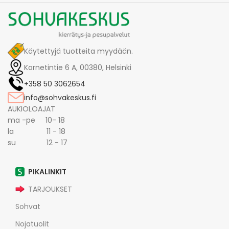
Käytettyjä tuotteita myydään.
Kornetintie 6 A, 00380, Helsinki
+358 50 3062654
info@sohvakeskus.fi
AUKIOLOAJAT
ma -pe 10- 18
la 11 - 18
su 12 - 17
PIKALINKIT
TARJOUKSET
Sohvat
Nojatuolit