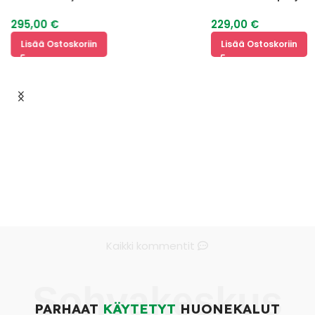
295,00
€
229,00
€
Lisää Ostoskoriin
Lisää Ostoskoriin
Kaikki kommentit
Sohvakeskus
PARHAAT
KÄYTETYT
HUONEKALUT