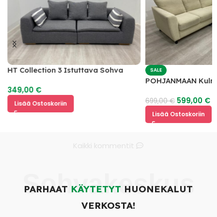
HT Collection 3 Istuttava Sohva
SALE
POHJANMAAN Kulm
349,00
€
599,00
€
699,00
€
Lisää Ostoskoriin
Lisää Ostoskoriin
Kaikki kommentit
Sohvakeskus
PARHAAT
KÄYTETYT
HUONEKALUT
VERKOSTA!