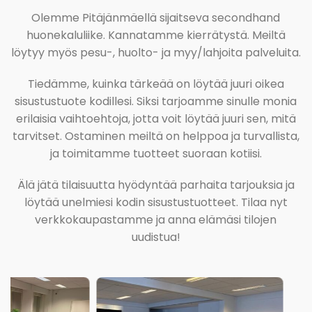
Olemme Pitäjänmäellä sijaitseva secondhand
huonekaluliike. Kannatamme kierrätystä. Meiltä
löytyy myös pesu-, huolto- ja myy/lahjoita palveluita.
Tiedämme, kuinka tärkeää on löytää juuri oikea
sisustustuote kodillesi. Siksi tarjoamme sinulle monia
erilaisia vaihtoehtoja, jotta voit löytää juuri sen, mitä
tarvitset. Ostaminen meiltä on helppoa ja turvallista,
ja toimitamme tuotteet suoraan kotiisi.
Älä jätä tilaisuutta hyödyntää parhaita tarjouksia ja
löytää unelmiesi kodin sisustustuotteet. Tilaa nyt
verkkokaupastamme ja anna elämäsi tilojen
uudistua!