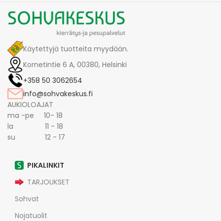
Käytettyjä tuotteita myydään.
Kornetintie 6 A, 00380, Helsinki
+358 50 3062654
info@sohvakeskus.fi
AUKIOLOAJAT
ma -pe 10- 18
la 11 - 18
su 12 - 17
PIKALINKIT
TARJOUKSET
Sohvat
Nojatuolit