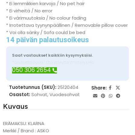
* Ei lemmikkien karvoja / No pet hair
* Ei virheitä / No error
* Ei värimuutoksia / No colour fading
* Irrotettava tyynynpäällinen / Removable pillow cover
* Voi olla sänky / Sofa could be bed
14 päivän palautusoikeus
Saat vastaukset kaikkiin kysymyksiisi.
Tarvitsetko apua? Ota yhteyttä WhatsAppilla
050 306 2654
Tuotetunnus (SKU):
25120404
Share:
Osastot:
Sohvat
,
Vuodesohvat
Kuvaus
ERÄMAKSU: KLARNA
Merkki / Brand : ASKO