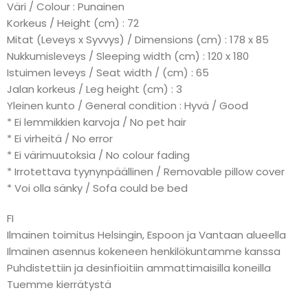
Väri / Colour : Punainen
Korkeus / Height (cm) : 72
Mitat (Leveys x Syvvys) / Dimensions (cm) : 178 x 85
Nukkumisleveys / Sleeping width (cm) : 120 x 180
Istuimen leveys / Seat width / (cm) : 65
Jalan korkeus / Leg height (cm) : 3
Yleinen kunto / General condition : Hyvä / Good
* Ei lemmikkien karvoja / No pet hair
* Ei virheitä / No error
* Ei värimuutoksia / No colour fading
* Irrotettava tyynynpäällinen / Removable pillow cover
* Voi olla sänky / Sofa could be bed
FI
Ilmainen toimitus Helsingin, Espoon ja Vantaan alueella
Ilmainen asennus kokeneen henkilökuntamme kanssa
Puhdistettiin ja desinfioitiin ammattimaisilla koneilla
Tuemme kierrätystä