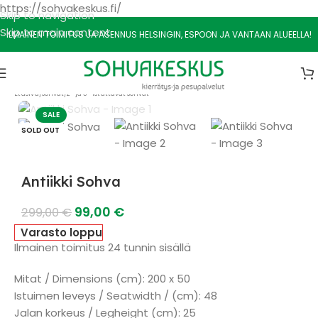
https://sohvakeskus.fi/
Skip to navigation
Skip to main content
ILMAINEN TOIMITUS JA ASENNUS HELSINGIN, ESPOON JA VANTAAN ALUEELLA!
Etusivu
/
Sohvat
/
2- ja 3- Istuttavat sohvat
SALE
SOLD OUT
Antiikki Sohva
99,00
€
299,00
€
Varasto loppu
Ilmainen toimitus 24 tunnin sisällä
Mitat / Dimensions (cm): 200 x 50
Istuimen leveys / Seatwidth / (cm): 48
Jalan korkeus / Legheight (cm): 25