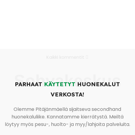
Kaikki kommentit
Sohvakeskus
PARHAAT
KÄYTETYT
HUONEKALUT
VERKOSTA!
Olemme Pitäjänmäellä sijaitseva secondhand
huonekaluliike. Kannatamme kierrätystä. Meiltä
löytyy myös pesu-, huolto- ja myy/lahjoita palveluita.