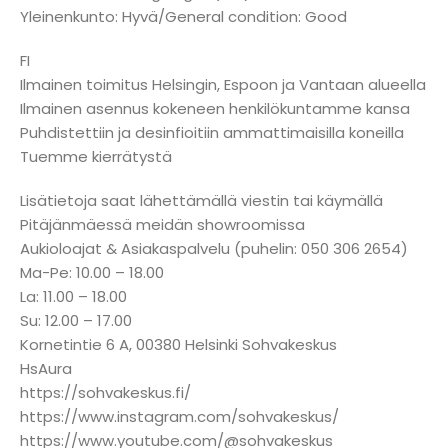
Yleinenkunto: Hyvä/General condition: Good
FI
Ilmainen toimitus Helsingin, Espoon ja Vantaan alueella
Ilmainen asennus kokeneen henkilökuntamme kansa
Puhdistettiin ja desinfioitiin ammattimaisilla koneilla
Tuemme kierrätystä
Lisätietoja saat lähettämällä viestin tai käymällä
Pitäjänmäessä meidän showroomissa
Aukioloajat & Asiakaspalvelu (puhelin: 050 306 2654)
Ma-Pe: 10.00 – 18.00
La: 11.00 – 18.00
Su: 12.00 – 17.00
Kornetintie 6 A, 00380 Helsinki Sohvakeskus
HsAura
https://sohvakeskus.fi/
https://www.instagram.com/sohvakeskus/
https://www.youtube.com/@sohvakeskus