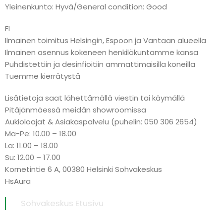
Yleinenkunto: Hyvä/General condition: Good
FI
Ilmainen toimitus Helsingin, Espoon ja Vantaan alueella
Ilmainen asennus kokeneen henkilökuntamme kansa
Puhdistettiin ja desinfioitiin ammattimaisilla koneilla
Tuemme kierrätystä
Lisätietoja saat lähettämällä viestin tai käymällä
Pitäjänmäessä meidän showroomissa
Aukioloajat & Asiakaspalvelu (puhelin: 050 306 2654)
Ma-Pe: 10.00 – 18.00
La: 11.00 – 18.00
Su: 12.00 – 17.00
Kornetintie 6 A, 00380 Helsinki Sohvakeskus
HsAura
Sohvakeskus Etusivu