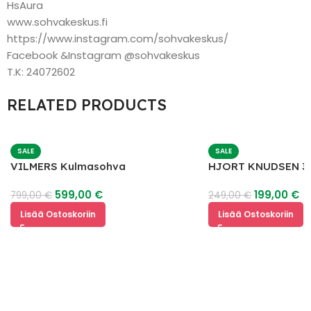
HsAura
www.sohvakeskus.fi
https://www.instagram.com/sohvakeskus/
Facebook &Instagram @sohvakeskus
T.K: 24072602
RELATED PRODUCTS
SALE
SALE
VILMERS Kulmasohva
HJORT KNUDSEN 3 
Nahkasohva
599,00
€
199,00
€
799,00
€
249,00
€
Lisää Ostoskoriin
Lisää Ostoskoriin