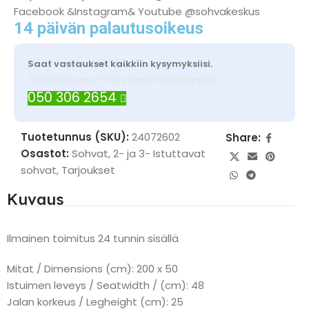
Facebook &Instagram& Youtube @sohvakeskus
14 päivän palautusoikeus
Saat vastaukset kaikkiin kysymyksiisi.
Tarvitsetko apua? Ota yhteyttä WhatsAppilla
050 306 2654
Tuotetunnus (SKU):
24072602
Share:
Osastot:
Sohvat
,
2- ja 3- Istuttavat
sohvat
,
Tarjoukset
Kuvaus
Ilmainen toimitus 24 tunnin sisällä
Mitat / Dimensions (cm): 200 x 50
Istuimen leveys / Seatwidth / (cm): 48
Jalan korkeus / Legheight (cm): 25