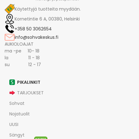
Käytettyjä tuotteita myydään.
Kornetintie 6 A, 00380, Helsinki
+358 50 3062654
info@sohvakeskus.fi
AUKIOLOAJAT
ma -pe 10- 18
la 11 - 18
su 12 - 17
PIKALINKIT
TARJOUKSET
Sohvat
Nojatuolit
UUSI
Sängyt
KAUNIS