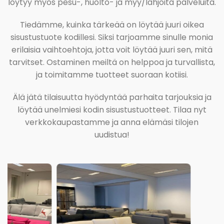
löytyy myös pesu-, huolto- ja myy/lahjoita palveluita.
Tiedämme, kuinka tärkeää on löytää juuri oikea
sisustustuote kodillesi. Siksi tarjoamme sinulle monia
erilaisia vaihtoehtoja, jotta voit löytää juuri sen, mitä
tarvitset. Ostaminen meiltä on helppoa ja turvallista,
ja toimitamme tuotteet suoraan kotiisi.
Älä jätä tilaisuutta hyödyntää parhaita tarjouksia ja
löytää unelmiesi kodin sisustustuotteet. Tilaa nyt
verkkokaupastamme ja anna elämäsi tilojen
uudistua!