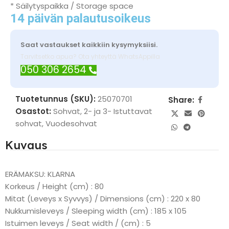
* Säilytyspaikka / Storage space
14 päivän palautusoikeus
Saat vastaukset kaikkiin kysymyksiisi.
Tarvitsetko apua? Ota yhteyttä WhatsAppilla
050 306 2654
Tuotetunnus (SKU):
25070701
Share:
Osastot:
Sohvat
,
2- ja 3- Istuttavat
sohvat
,
Vuodesohvat
Kuvaus
ERÄMAKSU: KLARNA
Korkeus / Height (cm) : 80
Mitat (Leveys x Syvvys) / Dimensions (cm) : 220 x 80
Nukkumisleveys / Sleeping width (cm) : 185 x 105
Istuimen leveys / Seat width / (cm) : 5