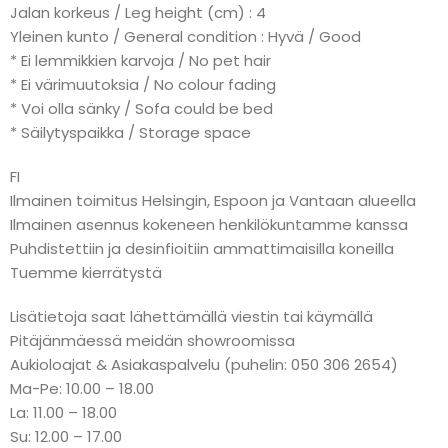
Jalan korkeus / Leg height (cm) : 4
Yleinen kunto / General condition : Hyvä / Good
* Ei lemmikkien karvoja / No pet hair
* Ei värimuutoksia / No colour fading
* Voi olla sänky / Sofa could be bed
* Säilytyspaikka / Storage space
FI
Ilmainen toimitus Helsingin, Espoon ja Vantaan alueella
Ilmainen asennus kokeneen henkilökuntamme kanssa
Puhdistettiin ja desinfioitiin ammattimaisilla koneilla
Tuemme kierrätystä
Lisätietoja saat lähettämällä viestin tai käymällä
Pitäjänmäessä meidän showroomissa
Aukioloajat & Asiakaspalvelu (puhelin: 050 306 2654)
Ma-Pe: 10.00 – 18.00
La: 11.00 – 18.00
Su: 12.00 – 17.00