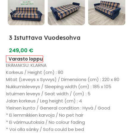
3 Istuttava Vuodesohva
249,00
€
Varasto loppu
ERÄMAKSU: KLARNA
Korkeus / Height (cm) : 80
Mitat (Leveys x Syvvys) / Dimensions (cm) : 220 x 80
Nukkumisleveys / Sleeping width (cm) : 185 x 105
Istuimen leveys / Seat width / (cm) : 5
Jalan korkeus / Leg height (cm) : 4
Yleinen kunto / General condition : Hyvä / Good
* Ei lemmikkien karvoja / No pet hair
* Ei värimuutoksia / No colour fading
* Voi olla sänky / Sofa could be bed