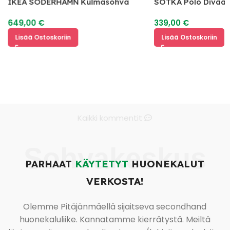
IKEA SÖDERHAMN Kulmasohva
SOTKA Polo Divaan
649,00
€
339,00
€
Lisää Ostoskoriin
Lisää Ostoskoriin
Kaikki kommentit
Sohvakeskus
PARHAAT
KÄYTETYT
HUONEKALUT
VERKOSTA!
Olemme Pitäjänmäellä sijaitseva secondhand
huonekaluliike. Kannatamme kierrätystä. Meiltä