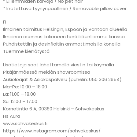
* Ei lemmikkien karvoja / No pet hair
* Irrotettava tyynynpäällinen / Removable pillow cover.
FI
Ilmainen toimitus Helsingin, Espoon ja Vantaan alueella
Ilmainen asennus kokeneen henkilökuntamme kanssa
Puhdistettiin ja desinfioitiin ammattimaisilla koneilla
Tuemme kierrätystä
Lisätietoja saat lähettämällä viestin tai käymällä
Pitäjänmäessä meidän showroomissa
Aukioloajat & Asiakaspalvelu (puhelin: 050 306 2654)
Ma-Pe: 10.00 – 18.00
La: 11.00 – 18.00
Su: 12.00 – 17.00
Kornetintie 6 A, 00380 Helsinki – Sohvakeskus
Hs Aura
www.sohvakeskus.fi
https://www.instagram.com/sohvakeskus/