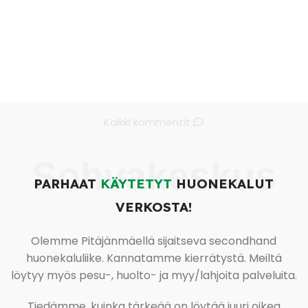
Kaikki kommentit
Sohvakeskus
PARHAAT
KÄYTETYT
HUONEKALUT
VERKOSTA!
Olemme Pitäjänmäellä sijaitseva secondhand
huonekaluliike. Kannatamme kierrätystä. Meiltä
löytyy myös pesu-, huolto- ja myy/lahjoita palveluita.
Tiedämme, kuinka tärkeää on löytää juuri oikea