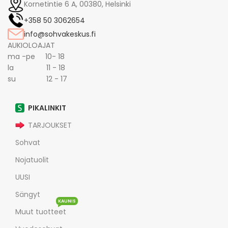
Kornetintie 6 A, 00380, Helsinki
+358 50 3062654
info@sohvakeskus.fi
AUKIOLOAJAT
ma -pe 10- 18
la 11 - 18
su 12 - 17
PIKALINKIT
TARJOUKSET
Sohvat
Nojatuolit
UUSI
Sängyt
KAUNIS
Muut tuotteet