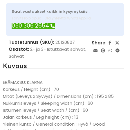
Saat vastaukset kaikkiin kysymyksiisi.
Tarvitsetko apua? Ota yhteyttä WhatsAppilla
050 306 2654
Tuotetunnus (SKU):
25120807
Share:
Osastot:
2- ja 3- Istuttavat sohvat
,
Sohvat
Kuvaus
ERÄMAKSU: KLARNA
Korkeus / Height (cm) : 70
Mitat (Leveys x Syvvys) / Dimensions (cm) : 195 x 85
Nukkumisleveys / Sleeping width (cm) : 60
Istuimen leveys / Seat width / (cm) : 60
Jalan korkeus / Leg height (cm) : 13
Yleinen kunto / General condition : Hyvä / Good