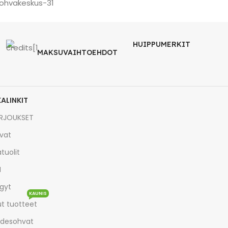
HUIPPUMERKIT
MAKSUVAIHTOEHDOT
KALINKIT
RJOUKSET
vat
tuolit
I
gyt
KAUNIS
t tuotteet
desohvat