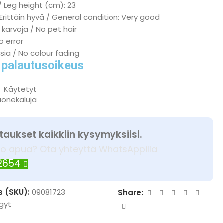
/ Leg height (cm): 23
 Erittäin hyvä / General condition: Very good
 karvoja / No pet hair
No error
ksia / No colour fading
 palautusoikeus
Käytetyt
uonekaluja
taukset kaikkiin kysymyksiisi.
ko apua? Ota yhteyttä WhatsAppilla
 2654
s (SKU):
09081723
Share:
gyt