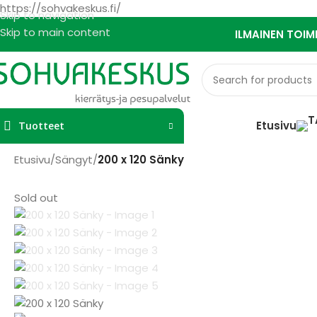
https://sohvakeskus.fi/
Skip to navigation
Skip to main content
ILMAINEN TOIM
Etusivu
Tuotteet
Etusivu
/
Sängyt
/
200 x 120 Sänky
Sold out