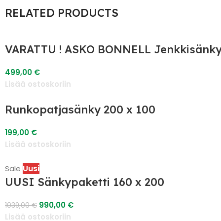
RELATED PRODUCTS
VARATTU ! ASKO BONNELL Jenkkisänky
499,00
€
Lisää ostoskoriin
Runkopatjasänky 200 x 100
199,00
€
Lisää ostoskoriin
Uusi
Sale
UUSI Sänkypaketti 160 x 200
990,00
€
1039,00
€
Lisää ostoskoriin