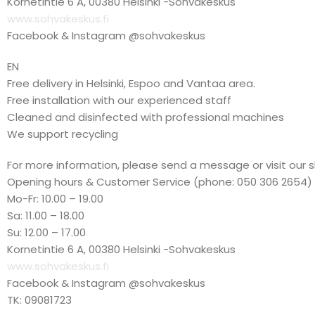
Kornetintie 6 A, 00380 Helsinki -Sohvakeskus
www.sohvakeskus.fi
Facebook & Instagram @sohvakeskus
EN
Free delivery in Helsinki, Espoo and Vantaa area.
Free installation with our experienced staff
Cleaned and disinfected with professional machines
We support recycling
For more information, please send a message or visit our 
Opening hours & Customer Service (phone: 050 306 2654)
Mo-Fr: 10.00 – 19.00
Sa: 11.00 – 18.00
Su: 12.00 – 17.00
Kornetintie 6 A, 00380 Helsinki -Sohvakeskus
www.sohvakeskus.fi
Facebook & Instagram @sohvakeskus
TK: 09081723