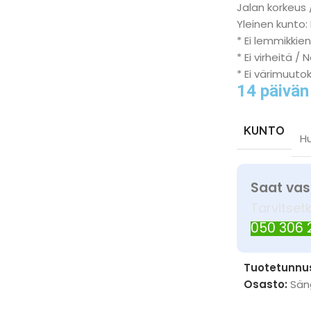
Jalan korkeus 
Yleinen kunto:
* Ei lemmikkien
* Ei virheitä / 
* Ei värimuuto
14 päivän
KUNTO
H
Saat vas
Tarvitset
050 306
Tuotetunnu
Osasto:
Sän