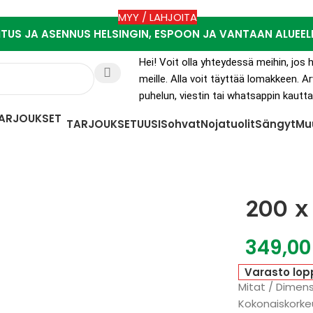
MYY / LAHJOITA
ITUS JA ASENNUS HELSINGIN, ESPOON JA VANTAAN ALUEEL
Hei! Voit olla yhteydessä meihin, jo
meille. Alla voit täyttää lomakkeen.
puhelun, viestin tai whatsappin kautta
TARJOUKSET
UUSI
Sohvat
Nojatuolit
Sängyt
Mu
200 x
349,0
Varasto lop
Mitat / Dimens
Kokonaiskorkeu