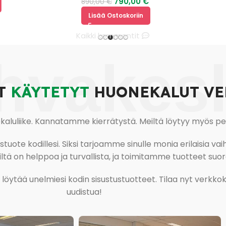
790,00
€
890,00
€
Lisää Ostoskoriin
Kaikki kommentit
hvakes
T
KÄYTETYT
HUONEKALUT VE
uliike. Kannatamme kierrätystä. Meiltä löytyy myös pesu-
ote kodillesi. Siksi tarjoamme sinulle monia erilaisia vaiht
tä on helppoa ja turvallista, ja toimitamme tuotteet suora
ja löytää unelmiesi kodin sisustustuotteet. Tilaa nyt verk
uudistua!