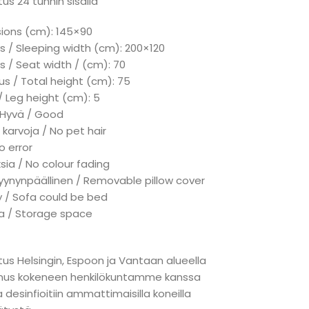
us 24 tunnin sisällä
sions (cm): 145×90
s / Sleeping width (cm): 200×120
s / Seat width / (cm): 70
s / Total height (cm): 75
/ Leg height (cm): 5
: Hyvä / Good
 karvoja / No pet hair
No error
ksia / No colour fading
tyynynpäällinen / Removable pillow cover
ky / Sofa could be bed
ka / Storage space
tus Helsingin, Espoon ja Vantaan alueella
nnus kokeneen henkilökuntamme kanssa
a desinfioitiin ammattimaisilla koneilla