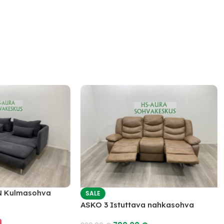
 Kulmasohva
SALE
ASKO 3 Istuttava nahkasohva
mekanismilla