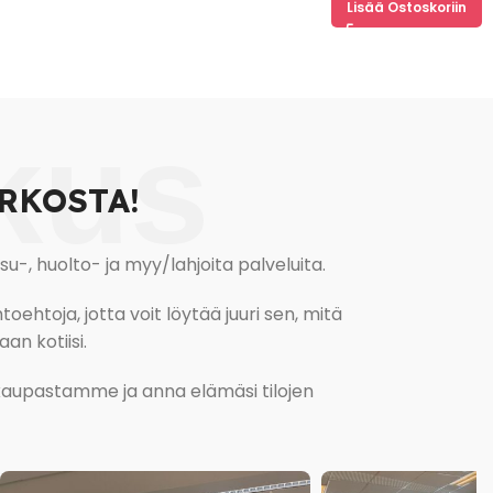
Lisää Ostoskoriin
kus
RKOSTA!
, huolto- ja myy/lahjoita palveluita.
oehtoja, jotta voit löytää juuri sen, mitä
an kotiisi.
kokaupastamme ja anna elämäsi tilojen