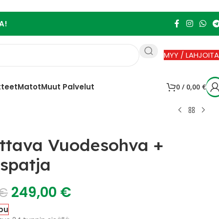
A!
MYY / LAHJOITA
tteet
Matot
Muut Palvelut
0
/
0,00
€
uttava Vuodesohva +
spatja
249,00
€
€
pu