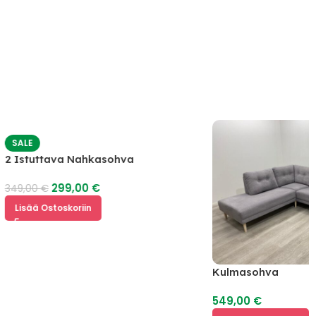
SALE
2 Istuttava Nahkasohva
299,00
€
349,00
€
Lisää Ostoskoriin
Kulmasohva
549,00
€