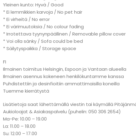
Yleinen kunto: Hyvä / Good
* Ei lemmikkien karvoja / No pet hair
* Ei virheitä / No error
* Ei värimuutoksia / No colour fading
* Irrotettava tyynynpäällinen / Removable pillow cover
* Voi olla sänky / Sofa could be bed
* Säilytyspaikka / Storage space
FI
Ilmainen toimitus Helsingin, Espoon ja Vantaan alueella
Ilmainen asennus kokeneen henkilökuntamme kanssa
Puhdistettiin ja desinfioitiin ammattimaisilla koneilla
Tuemme kierrätystä
Lisätietoja saat lähettämällä viestin tai käymällä Pitäj
Aukioloajat & Asiakaspalvelu (puhelin: 050 306 2654)
Ma-Pe: 10.00 – 19.00
La: 11.00 – 18.00
Su: 12.00 – 17.00