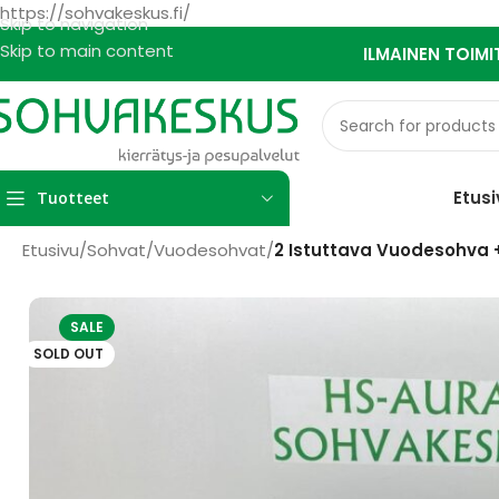
https://sohvakeskus.fi/
Skip to navigation
Skip to main content
ILMAINEN TOIMI
Etusi
Tuotteet
Etusivu
/
Sohvat
/
Vuodesohvat
/
2 Istuttava Vuodesohva 
SALE
SOLD OUT