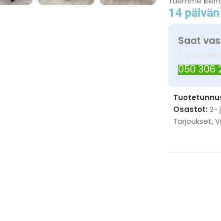
Tuemme kierr
14 päivän
Saat vas
Tarvitset
050 306
Tuotetunnu
Osastot:
2- 
Tarjoukset
,
V