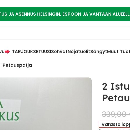
TUS JA ASENNUS HELSINGIN, ESPOON JA VANTAAN ALUEELL
vu
TARJOUKSET
UUSI
Sohvat
Nojatuolit
Sängyt
Muut Tuo
+ Petauspatja
2 Ist
Petau
339,00
Varasto lop