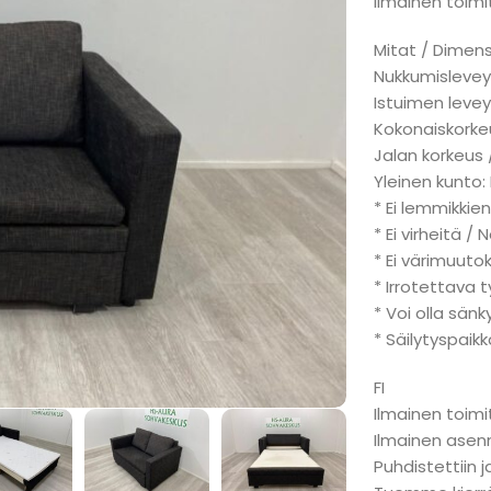
Ilmainen toimit
Mitat / Dimen
Nukkumislevey
Istuimen levey
Kokonaiskorkeu
Jalan korkeus 
Yleinen kunto
* Ei lemmikkien
* Ei virheitä / 
* Ei värimuuto
* Irrotettava 
* Voi olla sän
* Säilytyspaik
FI
Ilmainen toimi
Ilmainen ase
Puhdistettiin j