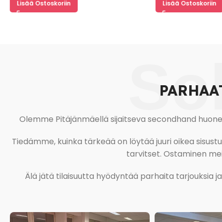
Lisää Ostoskoriin
Lisää Ostoskoriin
So
PARHAA
Olemme Pitäjänmäellä sijaitseva secondhand huonekal
Tiedämme, kuinka tärkeää on löytää juuri oikea sisustustu
tarvitset. Ostaminen meil
Älä jätä tilaisuutta hyödyntää parhaita tarjouksia 