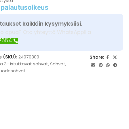
ätystä
 palautusoikeus
taukset kaikkiin kysymyksiisi.
ko apua? Ota yhteyttä WhatsAppilla
 2654
s (SKU):
24070309
Share:
ja 3- Istuttavat sohvat
,
Sohvat
,
uodesohvat