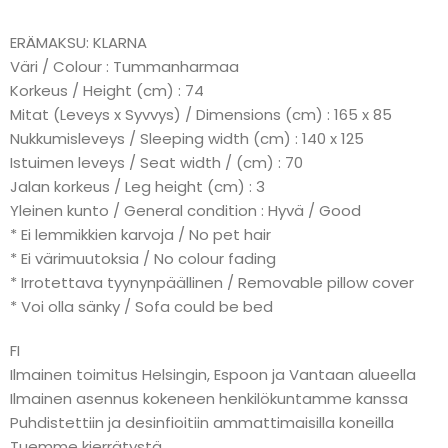
ERÄMAKSU: KLARNA
Väri / Colour : Tummanharmaa
Korkeus / Height (cm) : 74
Mitat (Leveys x Syvvys) / Dimensions (cm) : 165 x 85
Nukkumisleveys / Sleeping width (cm) : 140 x 125
Istuimen leveys / Seat width / (cm) : 70
Jalan korkeus / Leg height (cm) : 3
Yleinen kunto / General condition : Hyvä / Good
* Ei lemmikkien karvoja / No pet hair
* Ei värimuutoksia / No colour fading
* Irrotettava tyynynpäällinen / Removable pillow cover
* Voi olla sänky / Sofa could be bed
FI
Ilmainen toimitus Helsingin, Espoon ja Vantaan alueella
Ilmainen asennus kokeneen henkilökuntamme kanssa
Puhdistettiin ja desinfioitiin ammattimaisilla koneilla
Tuemme kierrätystä