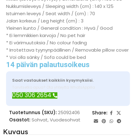
Nukkumisleveys / Sleeping width (cm) : 140 x 125
Istuimen leveys / Seat width / (cm) : 70
Jalan korkeus / Leg height (cm) : 3
Yleinen kunto / General condition : Hyvä / Good
* Ei lemmikkien karvoja / No pet hair
* Ei värimuutoksia / No colour fading
* Irrotettava tyynynpäällinen / Removable pillow cover
* Voi olla sänky / Sofa could be bed
14 päivän palautusoikeus
Saat vastaukset kaikkiin kysymyksiisi.
Tarvitsetko apua? Ota yhteyttä WhatsAppilla
050 306 2654
Tuotetunnus (SKU):
25092406
Share:
Osastot:
Sohvat
,
Vuodesohvat
Kuvaus