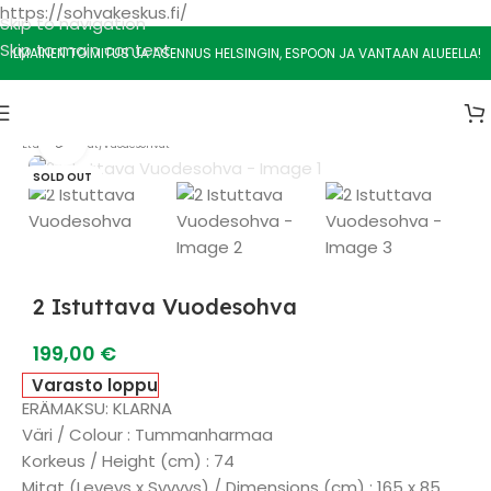
https://sohvakeskus.fi/
Skip to navigation
Skip to main content
ILMAINEN TOIMITUS JA ASENNUS HELSINGIN, ESPOON JA VANTAAN ALUEELLA!
Watch video
Etusivu
/
Sohvat
/
Vuodesohvat
SOLD OUT
2 Istuttava Vuodesohva
199,00
€
Varasto loppu
ERÄMAKSU: KLARNA
Väri / Colour : Tummanharmaa
Korkeus / Height (cm) : 74
Mitat (Leveys x Syvvys) / Dimensions (cm) : 165 x 85