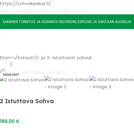
https://sohvakeskus.fi/
Skip to navigation
Skip to main content
ILMAINEN TOIMITUS JA ASENNUS HELSINGIN, ESPOON JA VANTAAN ALUEELLA!
Etusivu
/
Sohvat
/
2- ja 3- Istuttavat sohvat
Watch video
SOLD OUT
2 Istuttava Sohva
199,00
€