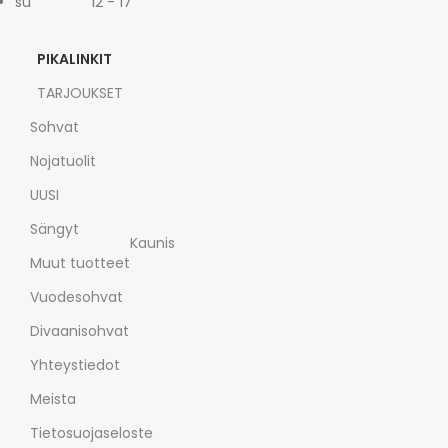
su 12 - 17
PIKALINKIT
TARJOUKSET
Sohvat
Nojatuolit
UUSI
Sängyt
Kaunis
Muut tuotteet
Vuodesohvat
Divaanisohvat
Yhteystiedot
Meista
Tietosuojaseloste