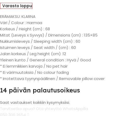
Varasto loppu
ERÄMAKSU: KLARNA
Väri / Colour : Harmaa
Korkeus / Height (cm) : 68
Mitat (Leveys x Syvvys) / Dimensions (cm) : 135×85
Nukkumisleveys / Sleeping width (cm) : 60
Istuimen leveys / Seat width / (cm) : 60
Jalan korkeus / Leg height (cm) :12
Yleinen kunto / General condition : Hyvä / Good
* Ei lemmikkien karvoja / No pet hair
* Ei värimuutoksia / No colour fading
* Irrotettava tyynynpäällinen / Removable pillow cover
14 päivän palautusoikeus
Saat vastaukset kaikkiin kysymyksiisi.
Tarvitsetko apua? Ota yhteyttä WhatsAppilla
050 306 2654