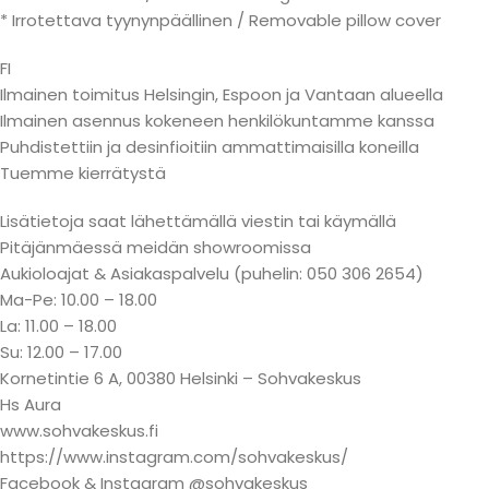
* Irrotettava tyynynpäällinen / Removable pillow cover
FI
Ilmainen toimitus Helsingin, Espoon ja Vantaan alueella
Ilmainen asennus kokeneen henkilökuntamme kanssa
Puhdistettiin ja desinfioitiin ammattimaisilla koneilla
Tuemme kierrätystä
Lisätietoja saat lähettämällä viestin tai käymällä
Pitäjänmäessä meidän showroomissa
Aukioloajat & Asiakaspalvelu (puhelin: 050 306 2654)
Ma-Pe: 10.00 – 18.00
La: 11.00 – 18.00
Su: 12.00 – 17.00
Kornetintie 6 A, 00380 Helsinki – Sohvakeskus
Hs Aura
www.sohvakeskus.fi
https://www.instagram.com/sohvakeskus/
Facebook & Instagram @sohvakeskus