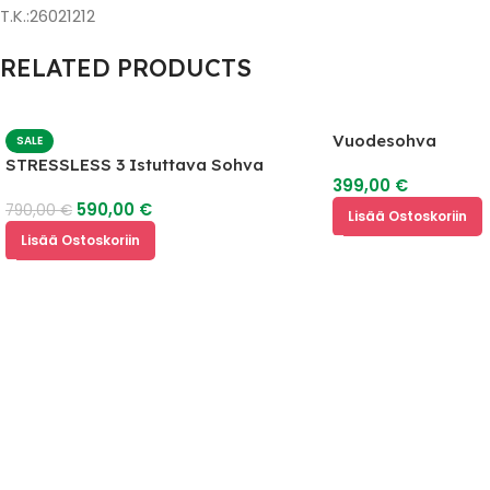
T.K.:26021212
RELATED PRODUCTS
Vuodesohva
SALE
STRESSLESS 3 Istuttava Sohva
399,00
€
590,00
€
790,00
€
Lisää Ostoskoriin
Lisää Ostoskoriin