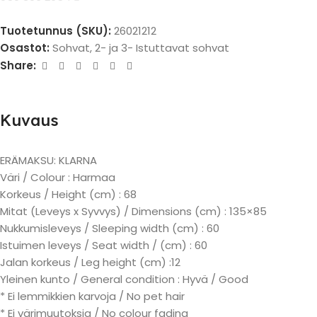
Tuotetunnus (SKU):
26021212
Osastot:
Sohvat
,
2- ja 3- Istuttavat sohvat
Share:
Kuvaus
ERÄMAKSU: KLARNA
Väri / Colour : Harmaa
Korkeus / Height (cm) : 68
Mitat (Leveys x Syvvys) / Dimensions (cm) : 135×85
Nukkumisleveys / Sleeping width (cm) : 60
Istuimen leveys / Seat width / (cm) : 60
Jalan korkeus / Leg height (cm) :12
Yleinen kunto / General condition : Hyvä / Good
* Ei lemmikkien karvoja / No pet hair
* Ei värimuutoksia / No colour fading