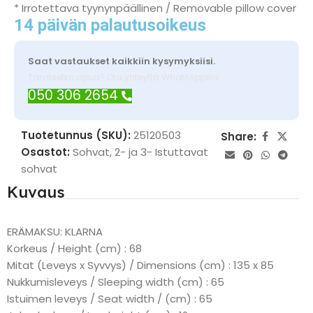
* Irrotettava tyynynpäällinen / Removable pillow cover
14 päivän palautusoikeus
Saat vastaukset kaikkiin kysymyksiisi.
Tarvitsetko apua? Ota yhteyttä WhatsAppilla
050 306 2654
Tuotetunnus (SKU):
25120503
Share:
Osastot:
Sohvat
,
2- ja 3- Istuttavat
sohvat
Kuvaus
ERÄMAKSU: KLARNA
Korkeus / Height (cm) : 68
Mitat (Leveys x Syvvys) / Dimensions (cm) : 135 x 85
Nukkumisleveys / Sleeping width (cm) : 65
Istuimen leveys / Seat width / (cm) : 65