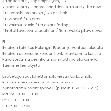
Jalan korkeus / Leg height (cm) : 12
Yleinen kunto / General condition : Kuin uusi / Like new
* Ei lemmikkien karvoja / No pet hair
* Ei virheitä / No error
* Ei värimuutoksia / No colour fading
* Irrotettava tyynynpäällinen / Removable pillow cover
FI
Ilmainen toimitus Helsingin, Espoon ja Vantaan alueella
Ilmainen asennus kokeneen henkilökuntamme kanssa
Puhdistettiin ja desinfioitiin ammattimaisilla koneilla
Tuemme kierrätystä
Lisätietoja saat lähettämällä viestin tai käymällä
Pitäjänmäessä meidän showroomissa
Aukioloajat & Asiakaspalvelu (puhelin: 050 306 2654)
Ma-Pe: 10.00 – 18.00
La: 11.00 – 18.00
Su: 12.00 – 17.00