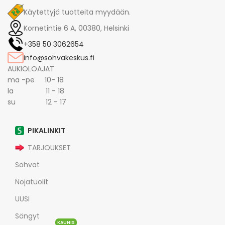
Käytettyjä tuotteita myydään.
Kornetintie 6 A, 00380, Helsinki
+358 50 3062654
info@sohvakeskus.fi
AUKIOLOAJAT
ma -pe 10- 18
la 11 - 18
su 12 - 17
PIKALINKIT
TARJOUKSET
Sohvat
Nojatuolit
UUSI
Sängyt
KAUNIS