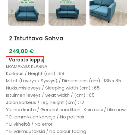
2 Istuttava Sohva
249,00
€
Varasto loppu
ERÄMAKSU: KLARNA
Korkeus / Height (cm) : 68
Mitat (Leveys x Syvvys) / Dimensions (cm) : 135 x 85
Nukkumisleveys / Sleeping width (cm) : 65
Istuimen leveys / Seat width / (cm) : 65
Jalan korkeus / Leg height (cm) : 12
Yleinen kunto / General condition : Kuin uusi / Like new
* Ei lemmikkien karvoja / No pet hair
* Ei virheitä / No error
* Ei värimuutoksia / No colour fading