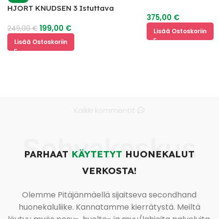
HJORT KNUDSEN 3 Istuttava
375,00
€
Nahkasohva
199,00
€
249,00
€
Lisää Ostoskoriin
Lisää Ostoskoriin
Kaikki kommentit
Sohvakeskus
PARHAAT
KÄYTETYT
HUONEKALUT
VERKOSTA!
Olemme Pitäjänmäellä sijaitseva secondhand
huonekaluliike. Kannatamme kierrätystä. Meiltä