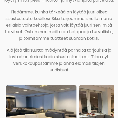
löytyy myös pesu-, huolto- ja myy/lahjoita palveluita.
Tiedämme, kuinka tärkeää on löytää juuri oikea
sisustustuote kodillesi. Siksi tarjoamme sinulle monia
erilaisia vaihtoehtoja, jotta voit löytää juuri sen, mitä
tarvitset. Ostaminen meiltä on helppoa ja turvallista,
ja toimitamme tuotteet suoraan kotiisi.
Älä jätä tilaisuutta hyödyntää parhaita tarjouksia ja
löytää unelmiesi kodin sisustustuotteet. Tilaa nyt
verkkokaupastamme ja anna elämäsi tilojen
uudistua!