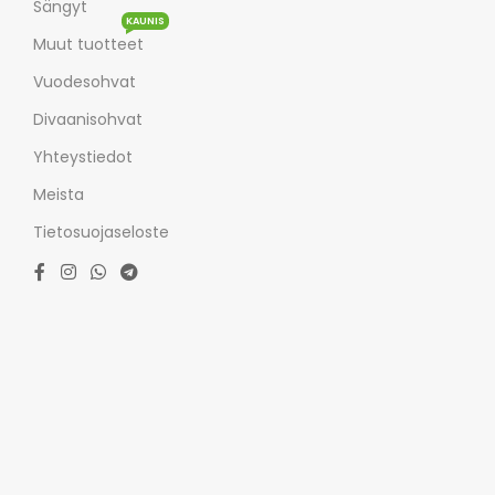
Sängyt
KAUNIS
Muut tuotteet
Vuodesohvat
Divaanisohvat
Yhteystiedot
Meista
Tietosuojaseloste