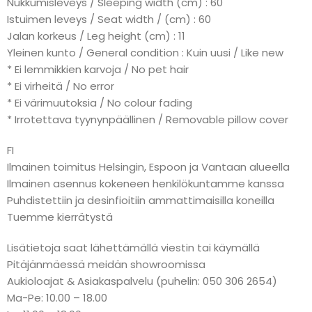
Nukkumisleveys / Sleeping width (cm) : 60
Istuimen leveys / Seat width / (cm) : 60
Jalan korkeus / Leg height (cm) : 11
Yleinen kunto / General condition : Kuin uusi / Like new
* Ei lemmikkien karvoja / No pet hair
* Ei virheitä / No error
* Ei värimuutoksia / No colour fading
* Irrotettava tyynynpäällinen / Removable pillow cover
FI
Ilmainen toimitus Helsingin, Espoon ja Vantaan alueella
Ilmainen asennus kokeneen henkilökuntamme kanssa
Puhdistettiin ja desinfioitiin ammattimaisilla koneilla
Tuemme kierrätystä
Lisätietoja saat lähettämällä viestin tai käymällä
Pitäjänmäessä meidän showroomissa
Aukioloajat & Asiakaspalvelu (puhelin: 050 306 2654)
Ma-Pe: 10.00 – 18.00