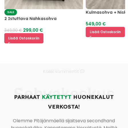
Kulmasohva + Nisk
SALE
2 Istuttava Nahkasohva
549,00
€
299,00
€
349,00
€
Lisää Ostoskoriin
Lisää Ostoskoriin
Kaikki kommentit
Sohvakeskus
PARHAAT
KÄYTETYT
HUONEKALUT
VERKOSTA!
Olemme Pitäjänmäellä sijaitseva secondhand
huonekaluliike. Kannatamme kierrätystä. Meiltä