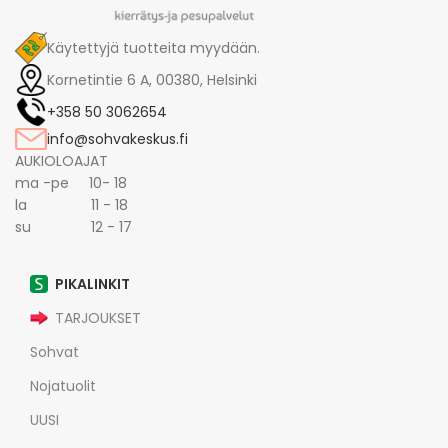
Käytettyjä tuotteita myydään.
Kornetintie 6 A, 00380, Helsinki
+358 50 3062654
info@sohvakeskus.fi
AUKIOLOAJAT
ma -pe 10- 18
la 11 - 18
su 12 - 17
PIKALINKIT
TARJOUKSET
Sohvat
Nojatuolit
UUSI