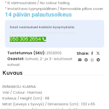
* Ei värimuutoksia / No colour fading
* Irrotettava tyynynpäällinen / Removable pillow cover
14 päivän palautusoikeus
Saat vastaukset kaikkiin kysymyksiisi.
Tarvitsetko apua? Ota yhteyttä WhatsAppilla
050 306 2654
Tuotetunnus (SKU):
25120102
Share:
Osastot:
Sohvat
,
2- ja 3- Istuttavat
sohvat
Kuvaus
ERÄMAKSU: KLARNA
Väri / Colour : Harmaa
Korkeus / Height (cm) : 68
Mitat (Leveys x Syvvys) / Dimensions (cm) : 133 x 65