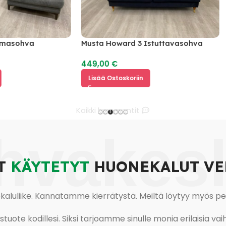
lmasohva
Musta Howard 3 Istuttavasohva
449,00
€
Lisää Ostoskoriin
Kaikki kommentit
hvakes
T
KÄYTETYT
HUONEKALUT VE
uliike. Kannatamme kierrätystä. Meiltä löytyy myös pesu-
ote kodillesi. Siksi tarjoamme sinulle monia erilaisia vaiht