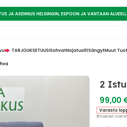
TUS JA ASENNUS HELSINGIN, ESPOON JA VANTAAN ALUEELL
vu
TARJOUKSET
UUSI
Sohvat
Nojatuolit
Sängyt
Muut Tuo
ohva
2 Ist
99,00
Varasto lop
Ilmainen toimit