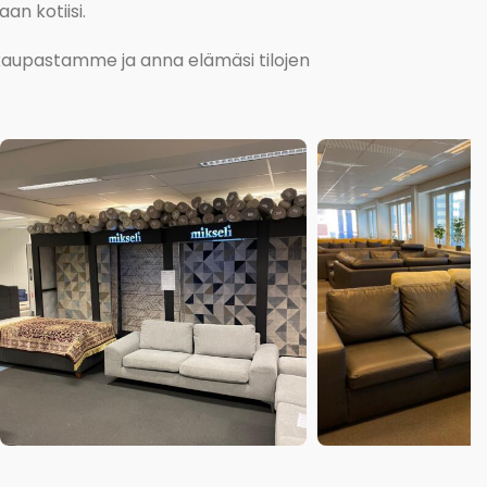
an kotiisi.
kokaupastamme ja anna elämäsi tilojen