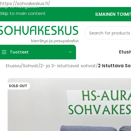
https://sohvakeskus.fi/
Skip to navigation
Skip to main content
ILMAINEN TOIMI
Etusi
Tuotteet
Etusivu
/
Sohvat
/
2- ja 3- Istuttavat sohvat
/
2 Istuttava S
SOLD OUT