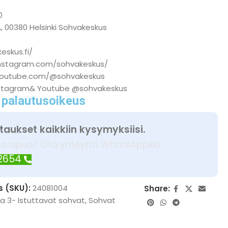
0
0
A, 00380 Helsinki Sohvakeskus
eskus.fi/
instagram.com/sohvakeskus/
youtube.com/@sohvakeskus
stagram& Youtube @sohvakeskus
 palautusoikeus
taukset kaikkiin kysymyksiisi.
ko apua? Ota yhteyttä WhatsAppilla
 2654
s (SKU):
24081004
Share:
ja 3- Istuttavat sohvat
,
Sohvat