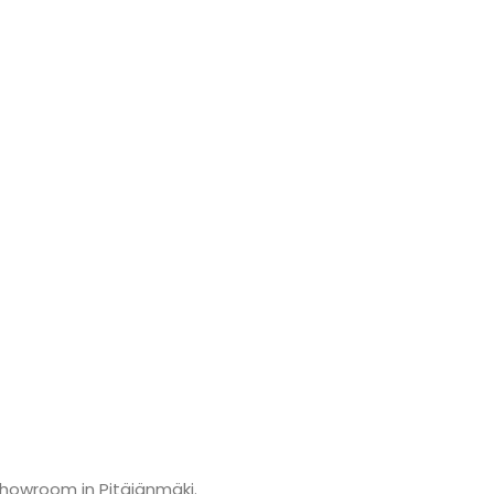
showroom in Pitäjänmäki.