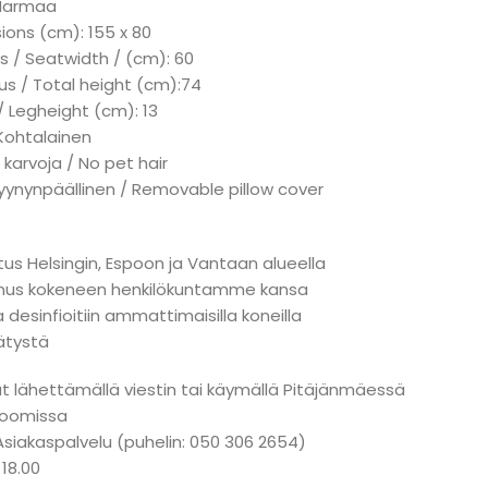
 Harmaa
ions (cm): 155 x 80
s / Seatwidth / (cm): 60
us / Total height (cm):74
/ Legheight (cm): 13
 Kohtalainen
 karvoja / No pet hair
tyynynpäällinen / Removable pillow cover
tus Helsingin, Espoon ja Vantaan alueella
nnus kokeneen henkilökuntamme kansa
a desinfioitiin ammattimaisilla koneilla
ätystä
at lähettämällä viestin tai käymällä Pitäjänmäessä
oomissa
Asiakaspalvelu (puhelin: 050 306 2654)
 18.00