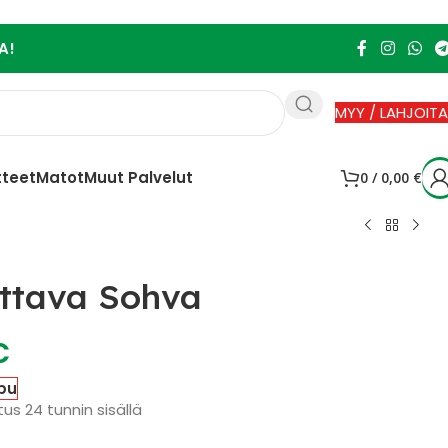
A!
MYY / LAHJOITA
tteet
Matot
Muut Palvelut
0
/
0,00
€
uttava Sohva
€
pu
us 24 tunnin sisällä