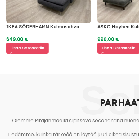
IKEA SÖDERHAMN Kulmasohva
ASKO Höyhen Ku
649,00
€
990,00
€
Lisää Ostoskoriin
Lisää Ostoskoriin
So
PARHAA
Olemme Pitäjänmäellä sijaitseva secondhand huonekal
Tiedämme, kuinka tärkeää on löytää juuri oikea sisustustu