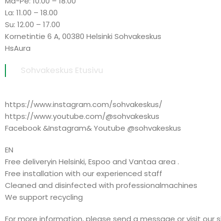
Ma-Pe: 10.00 – 18.00
La: 11.00 – 18.00
Su: 12.00 – 17.00
Kornetintie 6 A, 00380 Helsinki Sohvakeskus
HsAura
Sohvakeskus Etusivu
https://www.instagram.com/sohvakeskus/
https://www.youtube.com/@sohvakeskus
Facebook &Instagram& Youtube @sohvakeskus
EN
Free deliveryin Helsinki, Espoo and Vantaa area .
Free installation with our experienced staff
Cleaned and disinfected with professionalmachines
We support recycling
For more information, please send a message or visit our 