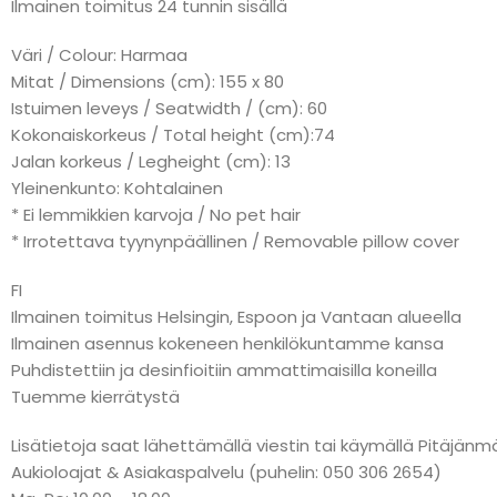
Ilmainen toimitus 24 tunnin sisällä
Väri / Colour: Harmaa
Mitat / Dimensions (cm): 155 x 80
Istuimen leveys / Seatwidth / (cm): 60
Kokonaiskorkeus / Total height (cm):74
Jalan korkeus / Legheight (cm): 13
Yleinenkunto: Kohtalainen
* Ei lemmikkien karvoja / No pet hair
* Irrotettava tyynynpäällinen / Removable pillow cover
FI
Ilmainen toimitus Helsingin, Espoon ja Vantaan alueella
Ilmainen asennus kokeneen henkilökuntamme kansa
Puhdistettiin ja desinfioitiin ammattimaisilla koneilla
Tuemme kierrätystä
Lisätietoja saat lähettämällä viestin tai käymällä Pitäj
Aukioloajat & Asiakaspalvelu (puhelin: 050 306 2654)