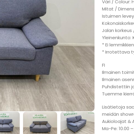
Väri / Colour:
Mitat / Dimens
Istuimen levey
Kokonaiskorke
Jalan korkeus 
Yleinenkunto:
* Ei lemmikkien
* Irrotettava 
FI
Ilmainen toimi
Ilmainen ase
Puhdistettiin j
Tuemme kierr
Lisätietoja sa
meidän showr
Aukioloajat & 
Ma-Pe: 10.00 –