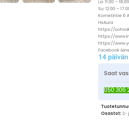
La: 11.00 – 18.0
Su: 12.00 – 17.0
Kornetintie 6 
HsAura
https://sohvak
https://www.
https://www.
Facebook &In
14 päivän
Saat vas
Tarvitset
050 306
Tuotetunnu
Osastot:
2- 