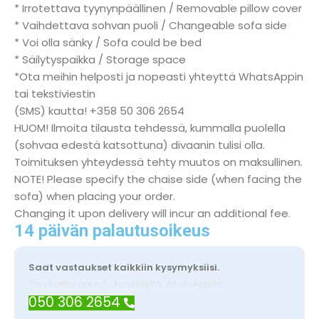
* Irrotettava tyynynpäällinen / Removable pillow cover
* Vaihdettava sohvan puoli / Changeable sofa side
* Voi olla sänky / Sofa could be bed
* Säilytyspaikka / Storage space
*Ota meihin helposti ja nopeasti yhteyttä WhatsAppin
tai tekstiviestin
(SMS) kautta! +358 50 306 2654
HUOM! Ilmoita tilausta tehdessä, kummalla puolella
(sohvaa edestä katsottuna) divaanin tulisi olla.
Toimituksen yhteydessä tehty muutos on maksullinen.
NOTE! Please specify the chaise side (when facing the
sofa) when placing your order.
Changing it upon delivery will incur an additional fee.
14 päivän palautusoikeus
Saat vastaukset kaikkiin kysymyksiisi.
Tarvitsetko apua? Ota yhteyttä WhatsAppilla
050 306 2654