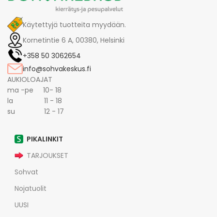
Käytettyjä tuotteita myydään.
Kornetintie 6 A, 00380, Helsinki
+358 50 3062654
info@sohvakeskus.fi
AUKIOLOAJAT
ma -pe 10- 18
la 11 - 18
su 12 - 17
PIKALINKIT
TARJOUKSET
Sohvat
Nojatuolit
UUSI