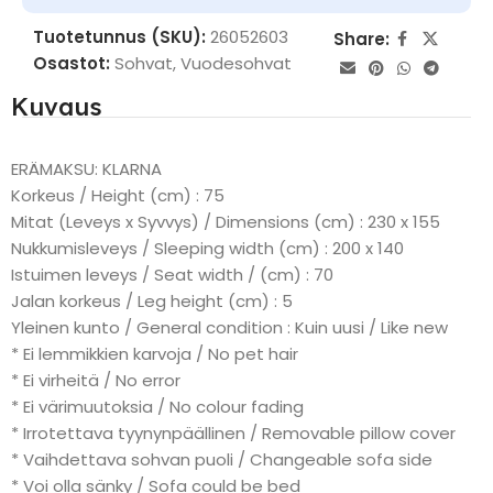
Tuotetunnus (SKU):
26052603
Share:
Osastot:
Sohvat
,
Vuodesohvat
Kuvaus
ERÄMAKSU: KLARNA
Korkeus / Height (cm) : 75
Mitat (Leveys x Syvvys) / Dimensions (cm) : 230 x 155
Nukkumisleveys / Sleeping width (cm) : 200 x 140
Istuimen leveys / Seat width / (cm) : 70
Jalan korkeus / Leg height (cm) : 5
Yleinen kunto / General condition : Kuin uusi / Like new
* Ei lemmikkien karvoja / No pet hair
* Ei virheitä / No error
* Ei värimuutoksia / No colour fading
* Irrotettava tyynynpäällinen / Removable pillow cover
* Vaihdettava sohvan puoli / Changeable sofa side
* Voi olla sänky / Sofa could be bed