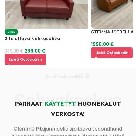
STEMMA ISEBELLA 
SALE
2
2 Istuttava Nahkasohva
1990,00
€
299,00
€
349,00
€
Lisää Ostoskoriin
Lisää Ostoskoriin
Kaikki kommentit
Sohvakeskus
PARHAAT
KÄYTETYT
HUONEKALUT
VERKOSTA!
Olemme Pitäjänmäellä sijaitseva secondhand