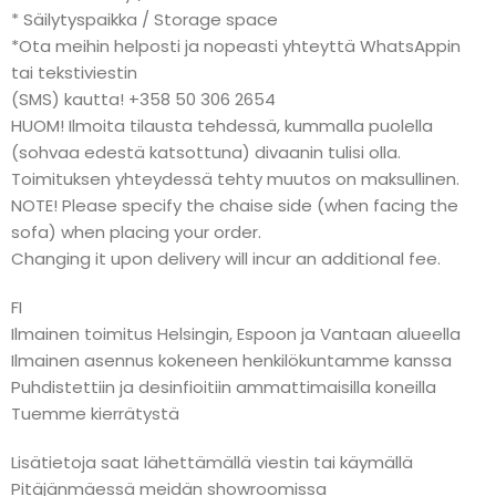
* Säilytyspaikka / Storage space
*Ota meihin helposti ja nopeasti yhteyttä WhatsAppin
tai tekstiviestin
(SMS) kautta! +358 50 306 2654
HUOM! Ilmoita tilausta tehdessä, kummalla puolella
(sohvaa edestä katsottuna) divaanin tulisi olla.
Toimituksen yhteydessä tehty muutos on maksullinen.
NOTE! Please specify the chaise side (when facing the
sofa) when placing your order.
Changing it upon delivery will incur an additional fee.
FI
Ilmainen toimitus Helsingin, Espoon ja Vantaan alueella
Ilmainen asennus kokeneen henkilökuntamme kanssa
Puhdistettiin ja desinfioitiin ammattimaisilla koneilla
Tuemme kierrätystä
Lisätietoja saat lähettämällä viestin tai käymällä
Pitäjänmäessä meidän showroomissa