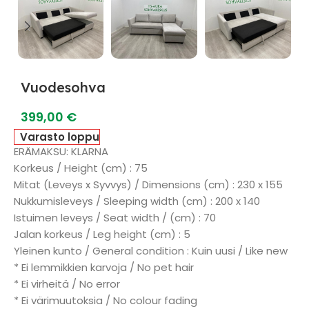
Vuodesohva
399,00
€
Varasto loppu
ERÄMAKSU: KLARNA
Korkeus / Height (cm) : 75
Mitat (Leveys x Syvvys) / Dimensions (cm) : 230 x 155
Nukkumisleveys / Sleeping width (cm) : 200 x 140
Istuimen leveys / Seat width / (cm) : 70
Jalan korkeus / Leg height (cm) : 5
Yleinen kunto / General condition : Kuin uusi / Like new
* Ei lemmikkien karvoja / No pet hair
* Ei virheitä / No error
* Ei värimuutoksia / No colour fading