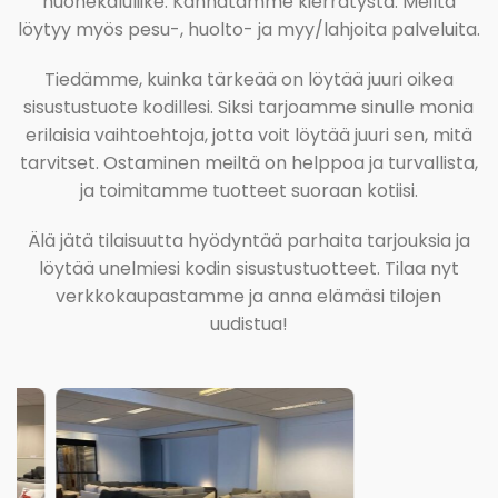
huonekaluliike. Kannatamme kierrätystä. Meiltä
löytyy myös pesu-, huolto- ja myy/lahjoita palveluita.
Tiedämme, kuinka tärkeää on löytää juuri oikea
sisustustuote kodillesi. Siksi tarjoamme sinulle monia
erilaisia vaihtoehtoja, jotta voit löytää juuri sen, mitä
tarvitset. Ostaminen meiltä on helppoa ja turvallista,
ja toimitamme tuotteet suoraan kotiisi.
Älä jätä tilaisuutta hyödyntää parhaita tarjouksia ja
löytää unelmiesi kodin sisustustuotteet. Tilaa nyt
verkkokaupastamme ja anna elämäsi tilojen
uudistua!