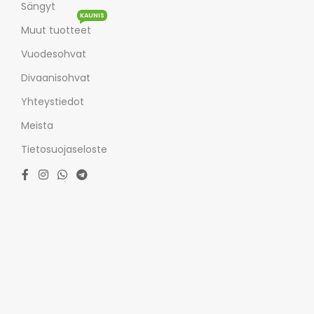
Sängyt
KAUNIS
Muut tuotteet
Vuodesohvat
Divaanisohvat
Yhteystiedot
Meista
Tietosuojaseloste