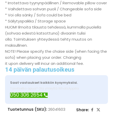
* Irrotettava tyynynpäällinen / Removable pillow cover
* Vaihdettava sohvan puoli / Changeable sofa side
* Voi olla sänky / Sofa could be bed
* Säilytyspaikka / Storage space
HUOM! Ilmoita tilausta tehdessä, kummalla puolella
(sohvaa edestä katsottuna) divaanin tulisi
olla. Toimituksen yhteydessä tehty muutos on
maksullinen.
NOTE! Please specify the chaise side (when facing the
sofa) when placing your order. Changing
it upon delivery will incur an additional fee.
14 päivän palautusoikeus
Saat vastaukset kaikkiin kysymyksiisi.
Tarvitsetko apua? Ota yhteyttä WhatsAppilla
050 306 2654
Tuotetunnus (SKU):
26041603
Share: