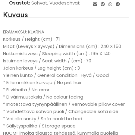
Osastot:
Sohvat
,
Vuodesohvat
Kuvaus
ERÄMAKSU: KLARNA
Korkeus / Height (cm) : 71
Mitat (Leveys x Syvvys) / Dimensions (cm) : 240 X 150
Nukkumisleveys / Sleeping width (cm) : 195 X 140
Istuimen leveys / Seat width / (cm) : 70
Jalan korkeus / Leg height (cm) : 3
Yleinen kunto / General condition : Hyvä / Good
* Ei lemmikkien karvoja / No pet hair
* Ei virheitä / No error
* Ei värimuutoksia / No colour fading
* Irrotettava tyynynpäällinen / Removable pillow cover
* Vaihdettava sohvan puoli / Changeable sofa side
* Voi olla sänky / Sofa could be bed
* Säilytyspaikka / Storage space
HUOM! Ilmoita tilausta tehdessä, kummalla puolella