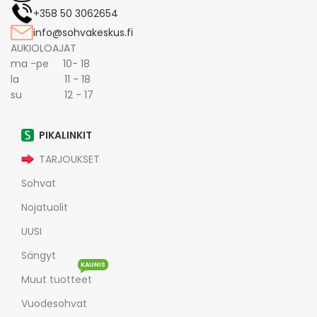
+358 50 3062654
info@sohvakeskus.fi
AUKIOLOAJAT
ma -pe 10- 18
la 11 - 18
su 12 - 17
PIKALINKIT
TARJOUKSET
Sohvat
Nojatuolit
UUSI
Sängyt
KAUNIS
Muut tuotteet
Vuodesohvat