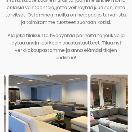
sisustustuote kodillesi. Siksi tarjoamme sinulle monia
erilaisia vaihtoehtoja, jotta voit löytää juuri sen, mitä
tarvitset. Ostaminen meiltä on helppoa ja turvallista,
ja toimitamme tuotteet suoraan kotiisi.
Älä jätä tilaisuutta hyödyntää parhaita tarjouksia ja
löytää unelmiesi kodin sisustustuotteet. Tilaa nyt
verkkokaupastamme ja anna elämäsi tilojen
uudistua!