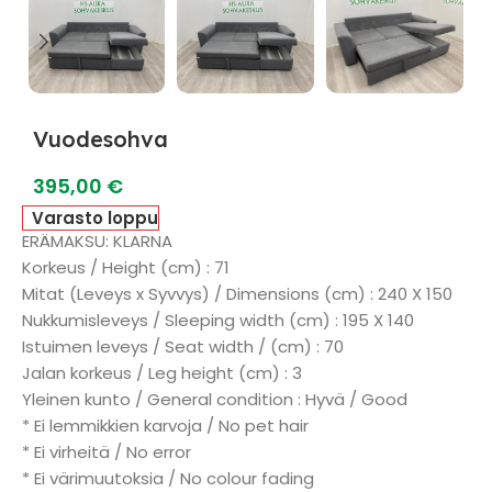
Vuodesohva
395,00
€
Varasto loppu
ERÄMAKSU: KLARNA
Korkeus / Height (cm) : 71
Mitat (Leveys x Syvvys) / Dimensions (cm) : 240 X 150
Nukkumisleveys / Sleeping width (cm) : 195 X 140
Istuimen leveys / Seat width / (cm) : 70
Jalan korkeus / Leg height (cm) : 3
Yleinen kunto / General condition : Hyvä / Good
* Ei lemmikkien karvoja / No pet hair
* Ei virheitä / No error
* Ei värimuutoksia / No colour fading