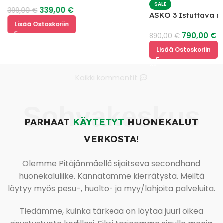
SALE
339,00
€
399,00
€
ASKO 3 Istuttava 
Lisää Ostoskoriin
mekanismilla
790,00
€
890,00
€
Lisää Ostoskoriin
Kaikki kommentit
Sohvakeskus
PARHAAT
KÄYTETYT
HUONEKALUT
VERKOSTA!
Olemme Pitäjänmäellä sijaitseva secondhand
huonekaluliike. Kannatamme kierrätystä. Meiltä
löytyy myös pesu-, huolto- ja myy/lahjoita palveluita.
Tiedämme, kuinka tärkeää on löytää juuri oikea