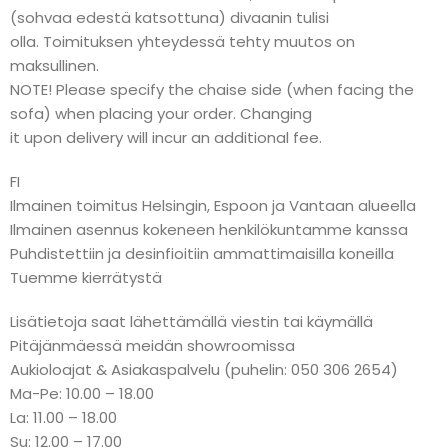
(sohvaa edestä katsottuna) divaanin tulisi
olla. Toimituksen yhteydessä tehty muutos on
maksullinen.
NOTE! Please specify the chaise side (when facing the
sofa) when placing your order. Changing
it upon delivery will incur an additional fee.
FI
Ilmainen toimitus Helsingin, Espoon ja Vantaan alueella
Ilmainen asennus kokeneen henkilökuntamme kanssa
Puhdistettiin ja desinfioitiin ammattimaisilla koneilla
Tuemme kierrätystä
Lisätietoja saat lähettämällä viestin tai käymällä
Pitäjänmäessä meidän showroomissa
Aukioloajat & Asiakaspalvelu (puhelin: 050 306 2654)
Ma-Pe: 10.00 – 18.00
La: 11.00 – 18.00
Su: 12.00 – 17.00