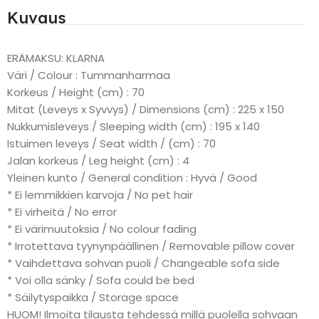
Kuvaus
ERÄMAKSU: KLARNA
Väri / Colour : Tummanharmaa
Korkeus / Height (cm) : 70
Mitat (Leveys x Syvvys) / Dimensions (cm) : 225 x 150
Nukkumisleveys / Sleeping width (cm) : 195 x 140
Istuimen leveys / Seat width / (cm) : 70
Jalan korkeus / Leg height (cm) : 4
Yleinen kunto / General condition : Hyvä / Good
* Ei lemmikkien karvoja / No pet hair
* Ei virheitä / No error
* Ei värimuutoksia / No colour fading
* Irrotettava tyynynpäällinen / Removable pillow cover
* Vaihdettava sohvan puoli / Changeable sofa side
* Voi olla sänky / Sofa could be bed
* Säilytyspaikka / Storage space
HUOM! Ilmoita tilausta tehdessä millä puolella sohvaan