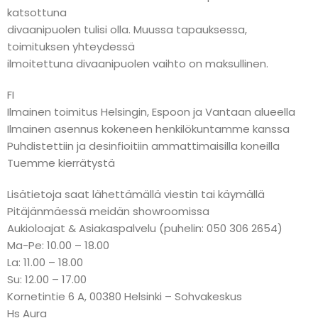
katsottuna
divaanipuolen tulisi olla. Muussa tapauksessa,
toimituksen yhteydessä
ilmoitettuna divaanipuolen vaihto on maksullinen.
FI
Ilmainen toimitus Helsingin, Espoon ja Vantaan alueella
Ilmainen asennus kokeneen henkilökuntamme kanssa
Puhdistettiin ja desinfioitiin ammattimaisilla koneilla
Tuemme kierrätystä
Lisätietoja saat lähettämällä viestin tai käymällä
Pitäjänmäessä meidän showroomissa
Aukioloajat & Asiakaspalvelu (puhelin: 050 306 2654)
Ma-Pe: 10.00 – 18.00
La: 11.00 – 18.00
Su: 12.00 – 17.00
Kornetintie 6 A, 00380 Helsinki – Sohvakeskus
Hs Aura