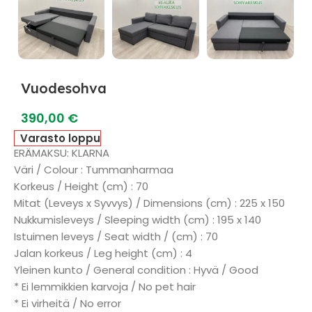
Vuodesohva
390,00
€
Varasto loppu
ERÄMAKSU: KLARNA
Väri / Colour : Tummanharmaa
Korkeus / Height (cm) : 70
Mitat (Leveys x Syvvys) / Dimensions (cm) : 225 x 150
Nukkumisleveys / Sleeping width (cm) : 195 x 140
Istuimen leveys / Seat width / (cm) : 70
Jalan korkeus / Leg height (cm) : 4
Yleinen kunto / General condition : Hyvä / Good
* Ei lemmikkien karvoja / No pet hair
* Ei virheitä / No error