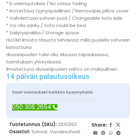
* Ei värimuutoksia / No colour fading
* Irrotettava tyynynpäällinen / Removable pillow cover
* Vaihdettava sohvan puoli / Changeable sofa side
* Voi olla sänky / Sofa could be bed
* Säilytyspaikka / Storage space
HUOM! Ilmoita tilausta tehdessä millä puolella sohvaan
katsottuna
divaanipuolen tulisi olla. Muussa tapauksessa,
toimituksen yhteydessä
ilmoitettuna divaanipuolen vaihto on maksullinen.
14 päivän palautusoikeus
Saat vastaukset kaikkiin kysymyksiisi.
Tarvitsetko apua? Ota yhteyttä WhatsAppilla
050 306 2654
Tuotetunnus (SKU):
25102102
Share:
Osastot:
Sohvat
,
Vuodesohvat