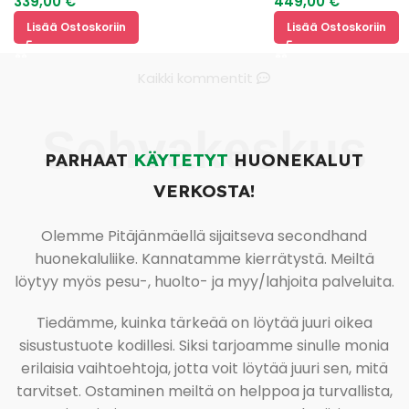
339,00
€
449,00
€
Lisää Ostoskoriin
Lisää Ostoskoriin
Kaikki kommentit
Sohvakeskus
PARHAAT
KÄYTETYT
HUONEKALUT
VERKOSTA!
Olemme Pitäjänmäellä sijaitseva secondhand
huonekaluliike. Kannatamme kierrätystä. Meiltä
löytyy myös pesu-, huolto- ja myy/lahjoita palveluita.
Tiedämme, kuinka tärkeää on löytää juuri oikea
sisustustuote kodillesi. Siksi tarjoamme sinulle monia
erilaisia vaihtoehtoja, jotta voit löytää juuri sen, mitä
tarvitset. Ostaminen meiltä on helppoa ja turvallista,