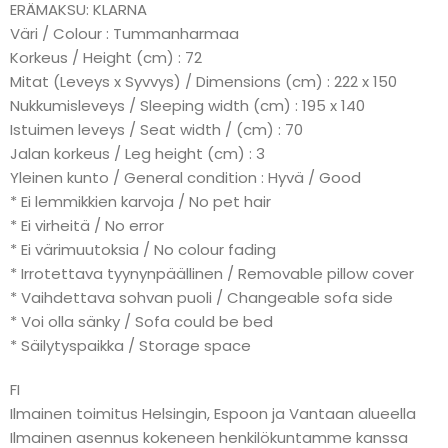
ERÄMAKSU: KLARNA
Väri / Colour : Tummanharmaa
Korkeus / Height (cm) : 72
Mitat (Leveys x Syvvys) / Dimensions (cm) : 222 x 150
Nukkumisleveys / Sleeping width (cm) : 195 x 140
Istuimen leveys / Seat width / (cm) : 70
Jalan korkeus / Leg height (cm) : 3
Yleinen kunto / General condition : Hyvä / Good
* Ei lemmikkien karvoja / No pet hair
* Ei virheitä / No error
* Ei värimuutoksia / No colour fading
* Irrotettava tyynynpäällinen / Removable pillow cover
* Vaihdettava sohvan puoli / Changeable sofa side
* Voi olla sänky / Sofa could be bed
* Säilytyspaikka / Storage space
FI
Ilmainen toimitus Helsingin, Espoon ja Vantaan alueella
Ilmainen asennus kokeneen henkilökuntamme kanssa