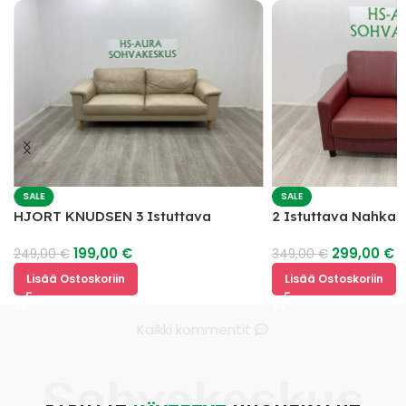
SALE
SALE
HJORT KNUDSEN 3 Istuttava
2 Istuttava Nahka
Nahkasohva
199,00
€
299,00
€
249,00
€
349,00
€
Lisää Ostoskoriin
Lisää Ostoskoriin
Kaikki kommentit
Sohvakeskus