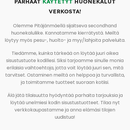
PARHAAT
KÄYTETYT
HUONEKALUT
VERKOSTA!
Olemme Pitäjänmäellä sijaitseva secondhand
huonekaluliike. Kannatamme kierrätystä. Meiltä
löytyy myös pesu-, huolto- ja myy/lahjoita palveluita.
Tiedämme, kuinka tärkeää on löytää juuri oikea
sisustustuote kodillesi. Siksi tarjoamme sinulle monia
erilaisia vaihtoehtoja, jotta voit löytää juuri sen, mitä
tarvitset. Ostaminen meiltä on helppoa ja turvallista,
ja toimitamme tuotteet suoraan kotiisi.
Älä jätä tilaisuutta hyödyntää parhaita tarjouksia ja
löytää unelmiesi kodin sisustustuotteet. Tilaa nyt
verkkokaupastamme ja anna elämäsi tilojen
uudistua!