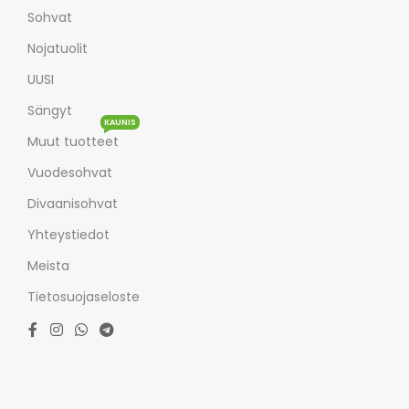
Sohvat
Nojatuolit
UUSI
Sängyt
KAUNIS
Muut tuotteet
Vuodesohvat
Divaanisohvat
Yhteystiedot
Meista
Tietosuojaseloste