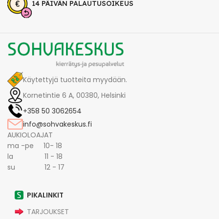
14 PÄIVÄN PALAUTUSOIKEUS
Käytettyjä tuotteita myydään.
Kornetintie 6 A, 00380, Helsinki
+358 50 3062654
info@sohvakeskus.fi
AUKIOLOAJAT
ma -pe 10- 18
la 11 - 18
su 12 - 17
PIKALINKIT
TARJOUKSET