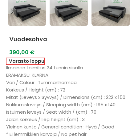
Vuodesohva
390,00
€
Varasto loppu
Ilmainen toimitus 24 tunnin sisällä
ERÄMAKSU: KLARNA
Väri / Colour : Tummanharmaa
Korkeus / Height (cm) : 72
Mitat (Leveys x Syvvys) / Dimensions (cm) : 222 x 150
Nukkumisleveys / Sleeping width (cm) : 195 x 140
Istuimen leveys / Seat width / (cm) : 70
Jalan korkeus / Leg height (cm) : 3
Yleinen kunto / General condition : Hyvä / Good
* Ei lemmikkien karvoja / No pet hair