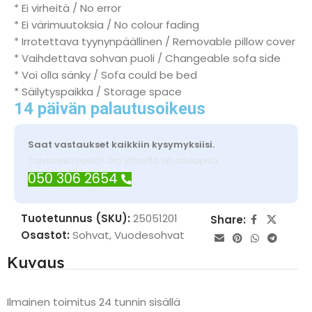
* Ei virheitä / No error
* Ei värimuutoksia / No colour fading
* Irrotettava tyynynpäällinen / Removable pillow cover
* Vaihdettava sohvan puoli / Changeable sofa side
* Voi olla sänky / Sofa could be bed
* Säilytyspaikka / Storage space
14 päivän palautusoikeus
Saat vastaukset kaikkiin kysymyksiisi.
Tarvitsetko apua? Ota yhteyttä WhatsAppilla
050 306 2654
Tuotetunnus (SKU):
25051201
Share:
Osastot:
Sohvat
,
Vuodesohvat
Kuvaus
Ilmainen toimitus 24 tunnin sisällä