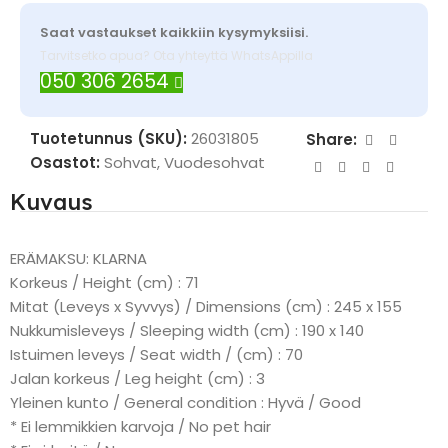
Saat vastaukset kaikkiin kysymyksiisi.
Tarvitsetko apua? Ota yhteyttä WhatsAppilla
050 306 2654
Tuotetunnus (SKU):
26031805
Share:
Osastot:
Sohvat
,
Vuodesohvat
Kuvaus
ERÄMAKSU: KLARNA
Korkeus / Height (cm) : 71
Mitat (Leveys x Syvvys) / Dimensions (cm) : 245 x 155
Nukkumisleveys / Sleeping width (cm) : 190 x 140
Istuimen leveys / Seat width / (cm) : 70
Jalan korkeus / Leg height (cm) : 3
Yleinen kunto / General condition : Hyvä / Good
* Ei lemmikkien karvoja / No pet hair