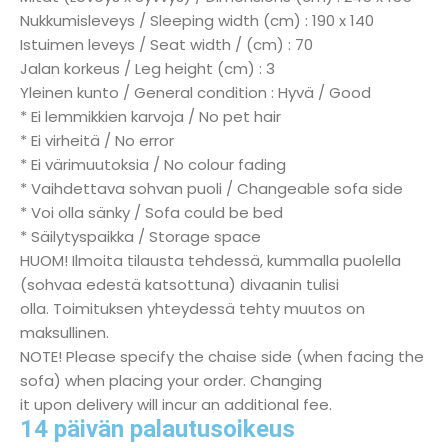
Nukkumisleveys / Sleeping width (cm) : 190 x 140
Istuimen leveys / Seat width / (cm) : 70
Jalan korkeus / Leg height (cm) : 3
Yleinen kunto / General condition : Hyvä / Good
* Ei lemmikkien karvoja / No pet hair
* Ei virheitä / No error
* Ei värimuutoksia / No colour fading
* Vaihdettava sohvan puoli / Changeable sofa side
* Voi olla sänky / Sofa could be bed
* Säilytyspaikka / Storage space
HUOM! Ilmoita tilausta tehdessä, kummalla puolella
(sohvaa edestä katsottuna) divaanin tulisi
olla. Toimituksen yhteydessä tehty muutos on
maksullinen.
NOTE! Please specify the chaise side (when facing the
sofa) when placing your order. Changing
it upon delivery will incur an additional fee.
14 päivän palautusoikeus