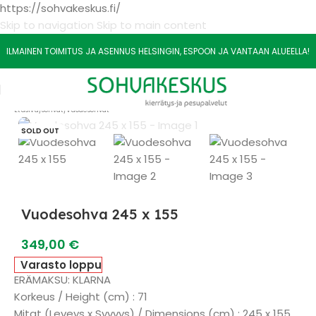
https://sohvakeskus.fi/
Skip to navigation
Skip to main content
ILMAINEN TOIMITUS JA ASENNUS HELSINGIN, ESPOON JA VANTAAN ALUEELLA!
Etusivu
/
Sohvat
/
Vuodesohvat
SOLD OUT
Vuodesohva 245 x 155
349,00
€
Varasto loppu
ERÄMAKSU: KLARNA
Korkeus / Height (cm) : 71
Mitat (Leveys x Syvvys) / Dimensions (cm) : 245 x 155