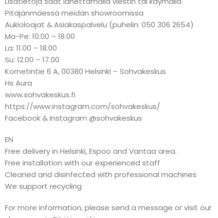
Lisätietoja saat lähettämällä viestin tai käymällä
Pitäjänmäessä meidän showroomissa
Aukioloajat & Asiakaspalvelu (puhelin: 050 306 2654)
Ma-Pe: 10.00 – 18.00
La: 11.00 – 18.00
Su: 12.00 – 17.00
Kornetintie 6 A, 00380 Helsinki – Sohvakeskus
Hs Aura
www.sohvakeskus.fi
https://www.instagram.com/sohvakeskus/
Facebook & Instagram @sohvakeskus
EN
Free delivery in Helsinki, Espoo and Vantaa area.
Free installation with our experienced staff
Cleaned and disinfected with professional machines
We support recycling
For more information, please send a message or visit our