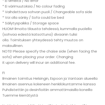
* Ei virheitä / No error
* Ei värimuutoksia / No colour fading
* Vaihdettava sohvan puoli / Changeable sofa side
* Voi olla sänky / Sofa could be bed
* Säilytyspaikka / Storage space
HUOM! Ilmoita tilausta tehdessä, kummalla puolella
(sohvaa edestä katsottuna) divaanin tulisi
olla. Toimituksen yhteydessä tehty muutos on
maksullinen.
NOTE! Please specify the chaise side (when facing the
sofa) when placing your order. Changing
it upon delivery will incur an additional fee.
FI
Ilmainen toimitus Helsingin, Espoon ja Vantaan alueella
Ilmainen asennus kokeneen henkilökuntamme kanssa
Puhdistettiin ja desinfioitiin ammattimaisilla koneilla
Tuemme kierrätystä