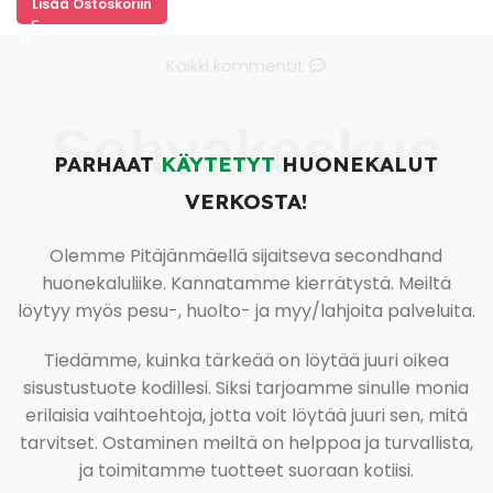
Lisää Ostoskoriin
Kaikki kommentit
Sohvakeskus
PARHAAT
KÄYTETYT
HUONEKALUT
VERKOSTA!
Olemme Pitäjänmäellä sijaitseva secondhand
huonekaluliike. Kannatamme kierrätystä. Meiltä
löytyy myös pesu-, huolto- ja myy/lahjoita palveluita.
Tiedämme, kuinka tärkeää on löytää juuri oikea
sisustustuote kodillesi. Siksi tarjoamme sinulle monia
erilaisia vaihtoehtoja, jotta voit löytää juuri sen, mitä
tarvitset. Ostaminen meiltä on helppoa ja turvallista,
ja toimitamme tuotteet suoraan kotiisi.