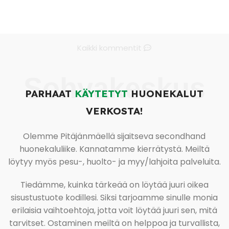
Kaikki kommentit
Sohvakeskus
PARHAAT
KÄYTETYT
HUONEKALUT
VERKOSTA!
Olemme Pitäjänmäellä sijaitseva secondhand
huonekaluliike. Kannatamme kierrätystä. Meiltä
löytyy myös pesu-, huolto- ja myy/lahjoita palveluita.
Tiedämme, kuinka tärkeää on löytää juuri oikea
sisustustuote kodillesi. Siksi tarjoamme sinulle monia
erilaisia vaihtoehtoja, jotta voit löytää juuri sen, mitä
tarvitset. Ostaminen meiltä on helppoa ja turvallista,