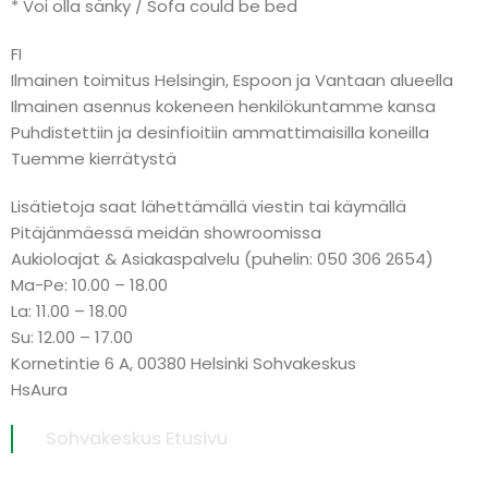
* Voi olla sänky / Sofa could be bed
FI
Ilmainen toimitus Helsingin, Espoon ja Vantaan alueella
Ilmainen asennus kokeneen henkilökuntamme kansa
Puhdistettiin ja desinfioitiin ammattimaisilla koneilla
Tuemme kierrätystä
Lisätietoja saat lähettämällä viestin tai käymällä
Pitäjänmäessä meidän showroomissa
Aukioloajat & Asiakaspalvelu (puhelin: 050 306 2654)
Ma-Pe: 10.00 – 18.00
La: 11.00 – 18.00
Su: 12.00 – 17.00
Kornetintie 6 A, 00380 Helsinki Sohvakeskus
HsAura
Sohvakeskus Etusivu