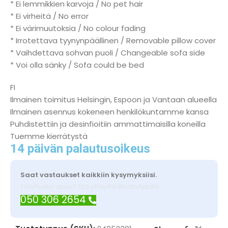
* Ei lemmikkien karvoja / No pet hair
* Ei virheitä / No error
* Ei värimuutoksia / No colour fading
* Irrotettava tyynynpäällinen / Removable pillow cover
* Vaihdettava sohvan puoli / Changeable sofa side
* Voi olla sänky / Sofa could be bed
FI
Ilmainen toimitus Helsingin, Espoon ja Vantaan alueella
Ilmainen asennus kokeneen henkilökuntamme kansa
Puhdistettiin ja desinfioitiin ammattimaisilla koneilla
Tuemme kierrätystä
14 päivän palautusoikeus
Saat vastaukset kaikkiin kysymyksiisi.
Tarvitsetko apua? Ota yhteyttä WhatsAppilla
050 306 2654