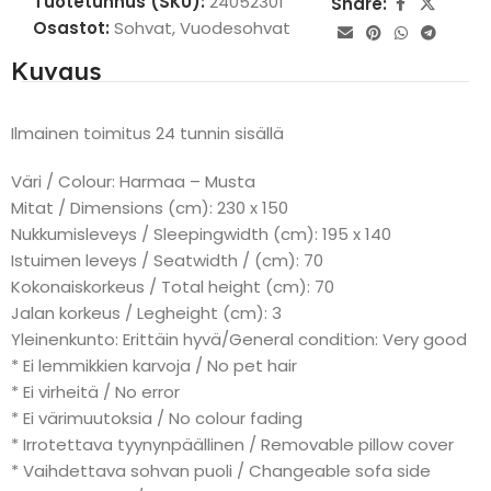
Tuotetunnus (SKU):
24052301
Share:
Osastot:
Sohvat
,
Vuodesohvat
Kuvaus
Ilmainen toimitus 24 tunnin sisällä
Väri / Colour: Harmaa – Musta
Mitat / Dimensions (cm): 230 x 150
Nukkumisleveys / Sleepingwidth (cm): 195 x 140
Istuimen leveys / Seatwidth / (cm): 70
Kokonaiskorkeus / Total height (cm): 70
Jalan korkeus / Legheight (cm): 3
Yleinenkunto: Erittäin hyvä/General condition: Very good
* Ei lemmikkien karvoja / No pet hair
* Ei virheitä / No error
* Ei värimuutoksia / No colour fading
* Irrotettava tyynynpäällinen / Removable pillow cover
* Vaihdettava sohvan puoli / Changeable sofa side