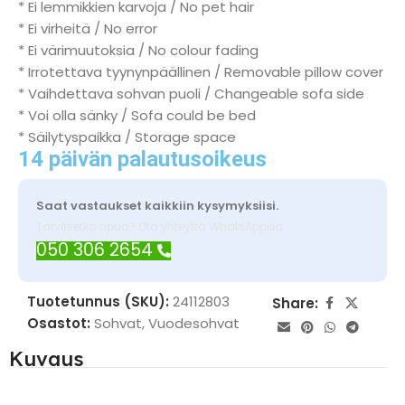
* Ei lemmikkien karvoja / No pet hair
* Ei virheitä / No error
* Ei värimuutoksia / No colour fading
* Irrotettava tyynynpäällinen / Removable pillow cover
* Vaihdettava sohvan puoli / Changeable sofa side
* Voi olla sänky / Sofa could be bed
* Säilytyspaikka / Storage space
14 päivän palautusoikeus
Saat vastaukset kaikkiin kysymyksiisi.
Tarvitsetko apua? Ota yhteyttä WhatsAppilla
050 306 2654
Tuotetunnus (SKU):
24112803
Share:
Osastot:
Sohvat
,
Vuodesohvat
Kuvaus