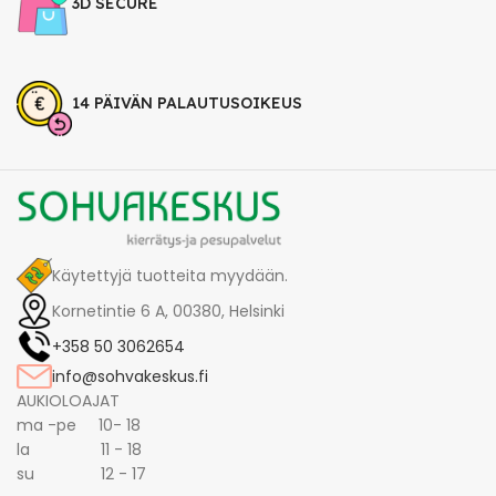
3D SECURE
14 PÄIVÄN PALAUTUSOIKEUS
Käytettyjä tuotteita myydään.
Kornetintie 6 A, 00380, Helsinki
+358 50 3062654
info@sohvakeskus.fi
AUKIOLOAJAT
ma -pe 10- 18
la 11 - 18
su 12 - 17