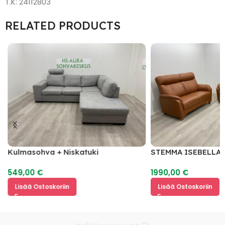
T.K: 24112803
RELATED PRODUCTS
Kulmasohva + Niskatuki
STEMMA ISEBELLA 
2
549,00
€
1990,00
€
Lisää Ostoskoriin
Lisää Ostoskoriin