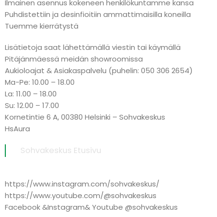
Ilmainen asennus kokeneen henkilökuntamme kansa
Puhdistettiin ja desinfioitiin ammattimaisilla koneilla
Tuemme kierrätystä
Lisätietoja saat lähettämällä viestin tai käymällä
Pitäjänmäessä meidän showroomissa
Aukioloajat & Asiakaspalvelu (puhelin: 050 306 2654)
Ma-Pe: 10.00 – 18.00
La: 11.00 – 18.00
Su: 12.00 – 17.00
Kornetintie 6 A, 00380 Helsinki – Sohvakeskus
HsAura
Sohvakeskus Etusivu
https://www.instagram.com/sohvakeskus/
https://www.youtube.com/@sohvakeskus
Facebook &Instagram& Youtube @sohvakeskus