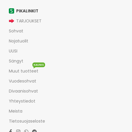
PIKALINKIT
TARJOUKSET
Sohvat
Nojatuolit
UUSI
Sängyt
KAUNIS
Muut tuotteet
Vuodesohvat
Divaanisohvat
Yhteystiedot
Meista
Tietosuojaseloste