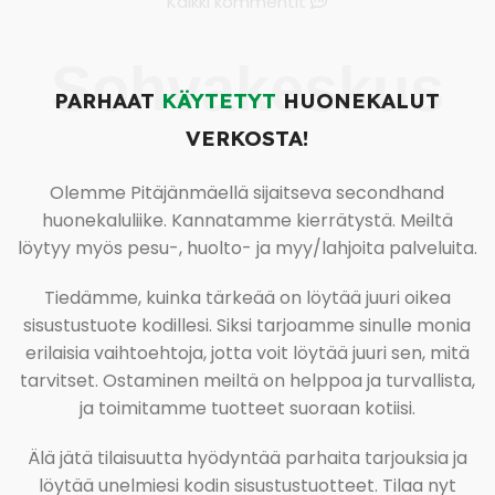
Kaikki kommentit
Sohvakeskus
PARHAAT
KÄYTETYT
HUONEKALUT
VERKOSTA!
Olemme Pitäjänmäellä sijaitseva secondhand
huonekaluliike. Kannatamme kierrätystä. Meiltä
löytyy myös pesu-, huolto- ja myy/lahjoita palveluita.
Tiedämme, kuinka tärkeää on löytää juuri oikea
sisustustuote kodillesi. Siksi tarjoamme sinulle monia
erilaisia vaihtoehtoja, jotta voit löytää juuri sen, mitä
tarvitset. Ostaminen meiltä on helppoa ja turvallista,
ja toimitamme tuotteet suoraan kotiisi.
Älä jätä tilaisuutta hyödyntää parhaita tarjouksia ja
löytää unelmiesi kodin sisustustuotteet. Tilaa nyt