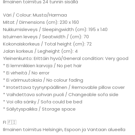
Ilmainen toimitus 24 tunnin sisällä
Väri / Colour: Musta/Harmaa
Mitat / Dimensions (cm): 230 x 160
Nukkumisleveys / Sleepingwidth (cm): 195 x 140
Istuimen leveys / Seatwidth / (cm): 70
Kokonaiskorkeus / Total height (cm): 72
Jalan korkeus / Legheight (cm): 4
Yleinenkunto: Erittäin hyvä/General condition: Very good
* Ei lemmikkien karvoja / No pet hair
* Ei virheitä / No error
* Ei värimuutoksia / No colour fading
* Irrotettava tyynynpäällinen / Removable pillow cover
* Vaihdettava sohvan puoli / Changeable sofa side
* Voi olla sänky / Sofa could be bed
* Säilytyspaikka / Storage space
FI 🇫🇮
Ilmainen toimitus Helsingin, Espoon ja Vantaan alueella