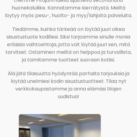
Olemme Pitäjänmäellä sijaitseva secondhand
huonekaluliike. Kannatamme kierrätystä. Meiltä
löytyy myös pesu-, huolto- ja myy/lahjoita palveluita.
Tiedämme, kuinka tärkeää on löytää juuri oikea
sisustustuote kodillesi. Siksi tarjoamme sinulle monia
erilaisia vaihtoehtoja, jotta voit löytää juuri sen, mitä
tarvitset. Ostaminen meiltä on helppoa ja turvallista,
ja toimitamme tuotteet suoraan kotiisi.
Älä jätä tilaisuutta hyödyntää parhaita tarjouksia ja
löytää unelmiesi kodin sisustustuotteet. Tilaa nyt
verkkokaupastamme ja anna elämäsi tilojen
uudistua!