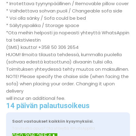
* Irrotettava tyynynpäällinen / Removable pillow cover
* Vaihdettava sohvan puoli / Changeable sofa side
* Voi olla sänky / Sofa could be bed
* Säilytyspaikka / Storage space
*Ota meihin helposti ja nopeasti yhteyttä WhatsAppin
tai tekstiviestin
(SMS) kautta! +358 50 306 2654
HUOM! Ilmoita tilausta tehdessä, kummalla puolella
(sohvaa edestä katsottuna) divaanin tulisi olla.
Toimituksen yhteydessä tehty muutos on maksullinen.
NOTE! Please specify the chaise side (when facing the
sofa) when placing your order. Changing it upon
delivery
will incur an additional fee.
14 päivän palautusoikeus
Saat vastaukset kaikkiin kysymyksiisi.
Tarvitsetko apua? Ota yhteyttä WhatsAppilla