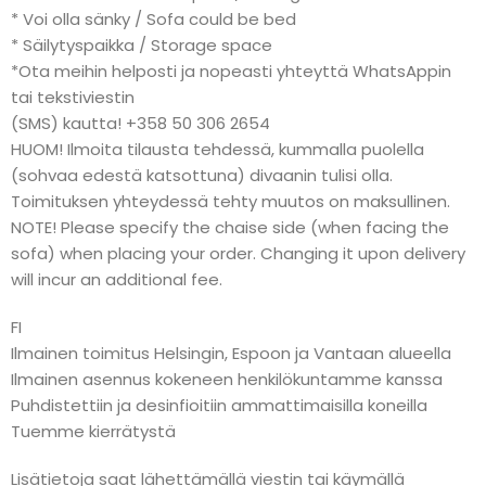
* Voi olla sänky / Sofa could be bed
* Säilytyspaikka / Storage space
*Ota meihin helposti ja nopeasti yhteyttä WhatsAppin
tai tekstiviestin
(SMS) kautta! +358 50 306 2654
HUOM! Ilmoita tilausta tehdessä, kummalla puolella
(sohvaa edestä katsottuna) divaanin tulisi olla.
Toimituksen yhteydessä tehty muutos on maksullinen.
NOTE! Please specify the chaise side (when facing the
sofa) when placing your order. Changing it upon delivery
will incur an additional fee.
FI
Ilmainen toimitus Helsingin, Espoon ja Vantaan alueella
Ilmainen asennus kokeneen henkilökuntamme kanssa
Puhdistettiin ja desinfioitiin ammattimaisilla koneilla
Tuemme kierrätystä
Lisätietoja saat lähettämällä viestin tai käymällä