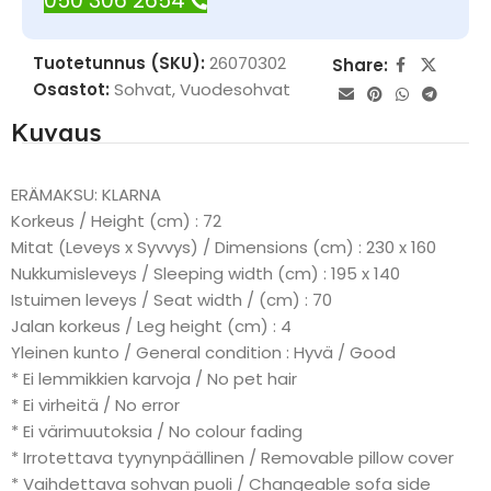
050 306 2654
Tuotetunnus (SKU):
26070302
Share:
Osastot:
Sohvat
,
Vuodesohvat
Kuvaus
ERÄMAKSU: KLARNA
Korkeus / Height (cm) : 72
Mitat (Leveys x Syvvys) / Dimensions (cm) : 230 x 160
Nukkumisleveys / Sleeping width (cm) : 195 x 140
Istuimen leveys / Seat width / (cm) : 70
Jalan korkeus / Leg height (cm) : 4
Yleinen kunto / General condition : Hyvä / Good
* Ei lemmikkien karvoja / No pet hair
* Ei virheitä / No error
* Ei värimuutoksia / No colour fading
* Irrotettava tyynynpäällinen / Removable pillow cover
* Vaihdettava sohvan puoli / Changeable sofa side