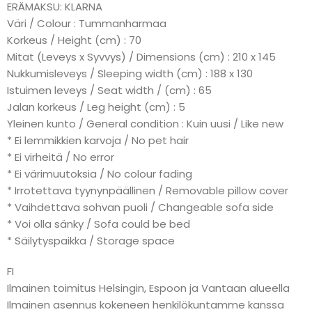
ERÄMAKSU: KLARNA
Väri / Colour : Tummanharmaa
Korkeus / Height (cm) : 70
Mitat (Leveys x Syvvys) / Dimensions (cm) : 210 x 145
Nukkumisleveys / Sleeping width (cm) : 188 x 130
Istuimen leveys / Seat width / (cm) : 65
Jalan korkeus / Leg height (cm) : 5
Yleinen kunto / General condition : Kuin uusi / Like new
* Ei lemmikkien karvoja / No pet hair
* Ei virheitä / No error
* Ei värimuutoksia / No colour fading
* Irrotettava tyynynpäällinen / Removable pillow cover
* Vaihdettava sohvan puoli / Changeable sofa side
* Voi olla sänky / Sofa could be bed
* Säilytyspaikka / Storage space
FI
Ilmainen toimitus Helsingin, Espoon ja Vantaan alueella
Ilmainen asennus kokeneen henkilökuntamme kanssa