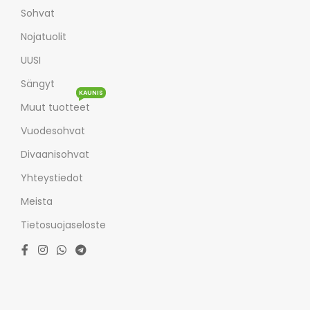
Sohvat
Nojatuolit
UUSI
Sängyt
KAUNIS
Muut tuotteet
Vuodesohvat
Divaanisohvat
Yhteystiedot
Meista
Tietosuojaseloste