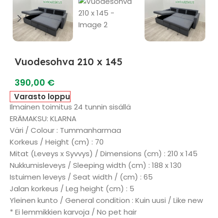
Vuodesohva 210 x 145
390,00
€
Varasto loppu
Ilmainen toimitus 24 tunnin sisällä
ERÄMAKSU: KLARNA
Väri / Colour : Tummanharmaa
Korkeus / Height (cm) : 70
Mitat (Leveys x Syvvys) / Dimensions (cm) : 210 x 145
Nukkumisleveys / Sleeping width (cm) : 188 x 130
Istuimen leveys / Seat width / (cm) : 65
Jalan korkeus / Leg height (cm) : 5
Yleinen kunto / General condition : Kuin uusi / Like new
* Ei lemmikkien karvoja / No pet hair