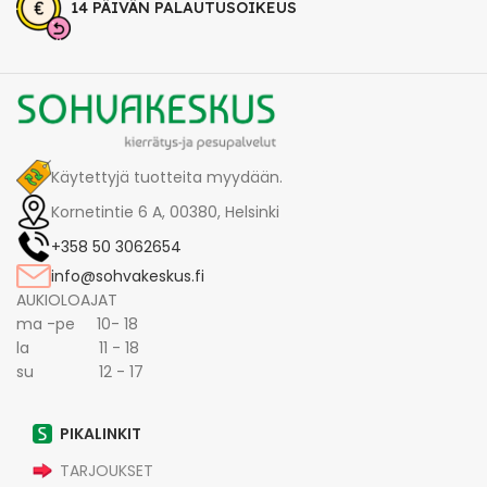
14 PÄIVÄN PALAUTUSOIKEUS
Käytettyjä tuotteita myydään.
Kornetintie 6 A, 00380, Helsinki
+358 50 3062654
info@sohvakeskus.fi
AUKIOLOAJAT
ma -pe 10- 18
la 11 - 18
su 12 - 17
PIKALINKIT
TARJOUKSET