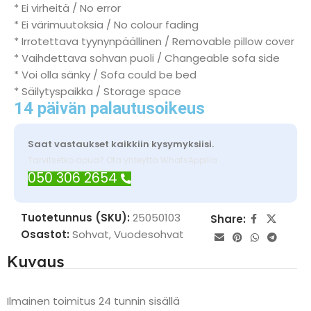
* Ei virheitä / No error
* Ei värimuutoksia / No colour fading
* Irrotettava tyynynpäällinen / Removable pillow cover
* Vaihdettava sohvan puoli / Changeable sofa side
* Voi olla sänky / Sofa could be bed
* Säilytyspaikka / Storage space
14 päivän palautusoikeus
Saat vastaukset kaikkiin kysymyksiisi.
Tarvitsetko apua? Ota yhteyttä WhatsAppilla
050 306 2654
Tuotetunnus (SKU):
25050103
Share:
Osastot:
Sohvat
,
Vuodesohvat
Kuvaus
Ilmainen toimitus 24 tunnin sisällä