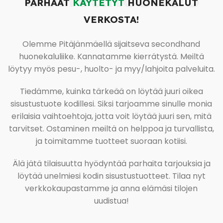
PARHAAT
KÄYTETYT
HUONEKALUT
VERKOSTA!
Olemme Pitäjänmäellä sijaitseva secondhand
huonekaluliike. Kannatamme kierrätystä. Meiltä
löytyy myös pesu-, huolto- ja myy/lahjoita palveluita.
Tiedämme, kuinka tärkeää on löytää juuri oikea
sisustustuote kodillesi. Siksi tarjoamme sinulle monia
erilaisia vaihtoehtoja, jotta voit löytää juuri sen, mitä
tarvitset. Ostaminen meiltä on helppoa ja turvallista,
ja toimitamme tuotteet suoraan kotiisi.
Älä jätä tilaisuutta hyödyntää parhaita tarjouksia ja
löytää unelmiesi kodin sisustustuotteet. Tilaa nyt
verkkokaupastamme ja anna elämäsi tilojen
uudistua!