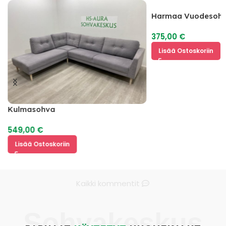
Harmaa Vuodesoh
375,00
€
Lisää Ostoskoriin
Kulmasohva
549,00
€
Lisää Ostoskoriin
Kaikki kommentit
Sohvakeskus