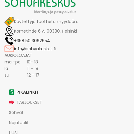
Käytettyjä tuotteita myydään.
Kornetintie 6 A, 00380, Helsinki
+358 50 3062654
info@sohvakeskus.fi
AUKIOLOAJAT
ma -pe 10- 18
la 11 - 18
su 12 - 17
PIKALINKIT
TARJOUKSET
Sohvat
Nojatuolit
UUSI