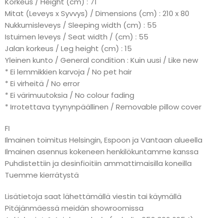
Korkeus / Height (cm) : 71
Mitat (Leveys x Syvvys) / Dimensions (cm) : 210 x 80
Nukkumisleveys / Sleeping width (cm) : 55
Istuimen leveys / Seat width / (cm) : 55
Jalan korkeus / Leg height (cm) : 15
Yleinen kunto / General condition : Kuin uusi / Like new
* Ei lemmikkien karvoja / No pet hair
* Ei virheitä / No error
* Ei värimuutoksia / No colour fading
* Irrotettava tyynynpäällinen / Removable pillow cover
FI
Ilmainen toimitus Helsingin, Espoon ja Vantaan alueella
Ilmainen asennus kokeneen henkilökuntamme kanssa
Puhdistettiin ja desinfioitiin ammattimaisilla koneilla
Tuemme kierrätystä
Lisätietoja saat lähettämällä viestin tai käymällä
Pitäjänmäessä meidän showroomissa