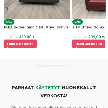
SALE
SALE
IKEA Söderhamn 3 Istuttava Sohva
2 Istuttava Nahka
339,00
€
299,00
€
399,00
€
349,00
€
Lisää Ostoskoriin
Lisää Ostoskoriin
Kaikki kommentit
Sohvakeskus
PARHAAT
KÄYTETYT
HUONEKALUT
VERKOSTA!
Olemme Pitäjänmäellä sijaitseva secondhand