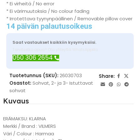
* Ei virheitä / No error
* Ei värimuutoksia / No colour fading
* Irrotettava tyynynpäällinen / Removable pillow cover
14 päivän palautusoikeus
Saat vastaukset kaikkiin kysymyksiisi.
Tarvitsetko apua? Ota yhteyttä WhatsAppilla
050 306 2654
Tuotetunnus (SKU):
26030703
Share:
Osastot:
Sohvat
,
2- ja 3- Istuttavat
sohvat
Kuvaus
ERÄMAKSU: KLARNA
Merkki / Brand : VILMERS
Väri / Colour : Harmaa