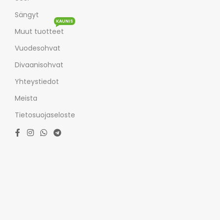
Sängyt
KAUNIS
Muut tuotteet
Vuodesohvat
Divaanisohvat
Yhteystiedot
Meista
Tietosuojaseloste