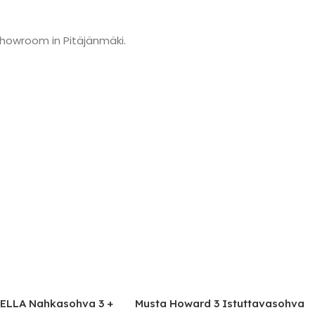
showroom in Pitäjänmäki.
 Nahkasohva 3 +
Musta Howard 3 Istuttavasohva