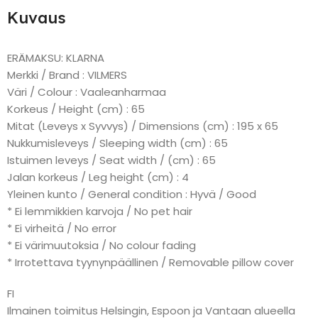
Kuvaus
ERÄMAKSU: KLARNA
Merkki / Brand : VILMERS
Väri / Colour : Vaaleanharmaa
Korkeus / Height (cm) : 65
Mitat (Leveys x Syvvys) / Dimensions (cm) : 195 x 65
Nukkumisleveys / Sleeping width (cm) : 65
Istuimen leveys / Seat width / (cm) : 65
Jalan korkeus / Leg height (cm) : 4
Yleinen kunto / General condition : Hyvä / Good
* Ei lemmikkien karvoja / No pet hair
* Ei virheitä / No error
* Ei värimuutoksia / No colour fading
* Irrotettava tyynynpäällinen / Removable pillow cover
FI
Ilmainen toimitus Helsingin, Espoon ja Vantaan alueella