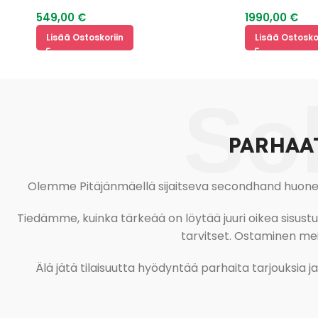
2
549,00
€
1990,00
€
Lisää Ostoskoriin
Lisää Ostoskoriin
So
PARHAA
Olemme Pitäjänmäellä sijaitseva secondhand huonekal
Tiedämme, kuinka tärkeää on löytää juuri oikea sisustustu
tarvitset. Ostaminen meil
Älä jätä tilaisuutta hyödyntää parhaita tarjouksia 