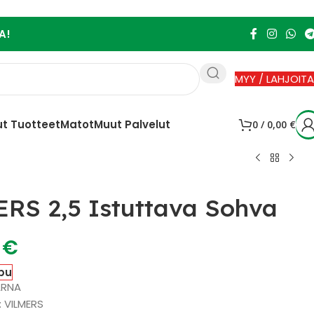
A!
MYY / LAHJOITA
t Tuotteet
Matot
Muut Palvelut
0
/
0,00
€
RS 2,5 Istuttava Sohva
0
€
pu
ARNA
: VILMERS