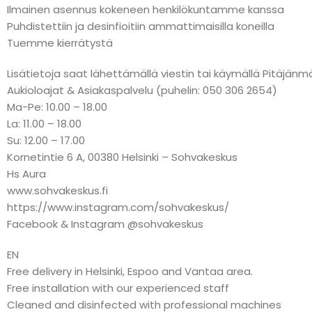
Ilmainen asennus kokeneen henkilökuntamme kanssa
Puhdistettiin ja desinfioitiin ammattimaisilla koneilla
Tuemme kierrätystä
Lisätietoja saat lähettämällä viestin tai käymällä Pitäj
Aukioloajat & Asiakaspalvelu (puhelin: 050 306 2654)
Ma-Pe: 10.00 – 18.00
La: 11.00 – 18.00
Su: 12.00 – 17.00
Kornetintie 6 A, 00380 Helsinki – Sohvakeskus
Hs Aura
www.sohvakeskus.fi
https://www.instagram.com/sohvakeskus/
Facebook & Instagram @sohvakeskus
EN
Free delivery in Helsinki, Espoo and Vantaa area.
Free installation with our experienced staff
Cleaned and disinfected with professional machines