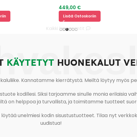
449,00
€
Lisää Ostoskoriin
Kaikki kommentit
hvakes
T
KÄYTETYT
HUONEKALUT VE
uliike. Kannatamme kierrätystä. Meiltä löytyy myös pesu-
ote kodillesi. Siksi tarjoamme sinulle monia erilaisia vaiht
tä on helppoa ja turvallista, ja toimitamme tuotteet suora
ja löytää unelmiesi kodin sisustustuotteet. Tilaa nyt verk
uudistua!