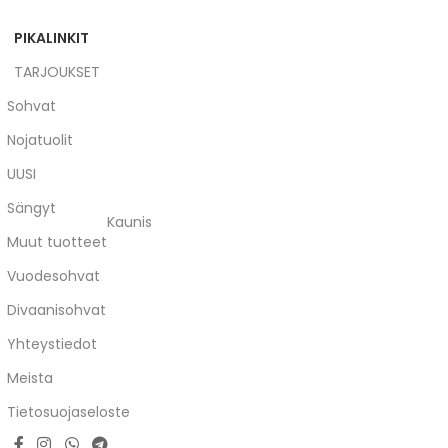
PIKALINKIT
TARJOUKSET
Sohvat
Nojatuolit
UUSI
Sängyt
Kaunis
Muut tuotteet
Vuodesohvat
Divaanisohvat
Yhteystiedot
Meista
Tietosuojaseloste