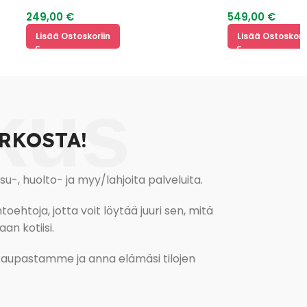
249,00
€
549,00
€
Lisää Ostoskoriin
Lisää Ostoskoriin
kus
RKOSTA!
, huolto- ja myy/lahjoita palveluita.
oehtoja, jotta voit löytää juuri sen, mitä
an kotiisi.
kokaupastamme ja anna elämäsi tilojen