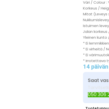
Väri / Colour
Korkeus / Heig
Mitat (Leveys 
Nukkumisleveys
Istuimen levey
Jalan korkeus 
Yleinen kunto 
* Ei lemmikkien
* Ei virheitä / 
* Ei värimuuto
* Irrotettava 
14 päivän
Saat vas
Tarvitset
050 306
Tuotetunnu