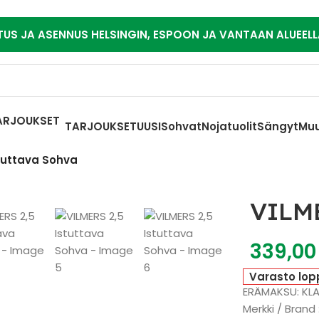
TUS JA ASENNUS HELSINGIN, ESPOON JA VANTAAN ALUEELL
TARJOUKSET
UUSI
Sohvat
Nojatuolit
Sängyt
Muu
stuttava Sohva
VILME
339,0
Varasto lop
ERÄMAKSU: KL
Merkki / Brand 