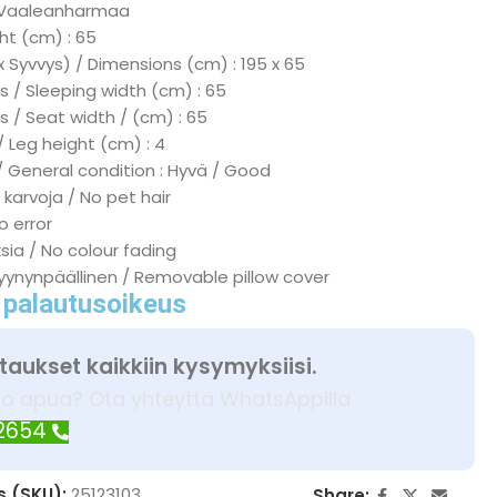
 : Vaaleanharmaa
ht (cm) : 65
x Syvvys) / Dimensions (cm) : 195 x 65
 / Sleeping width (cm) : 65
s / Seat width / (cm) : 65
/ Leg height (cm) : 4
/ General condition : Hyvä / Good
 karvoja / No pet hair
No error
ksia / No colour fading
tyynynpäällinen / Removable pillow cover
 palautusoikeus
taukset kaikkiin kysymyksiisi.
ko apua? Ota yhteyttä WhatsAppilla
 2654
s (SKU):
25123103
Share: