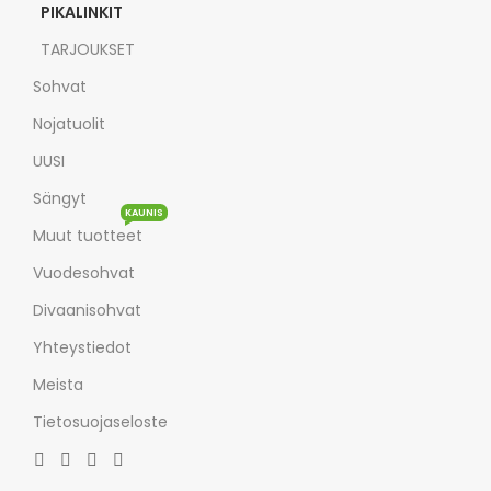
PIKALINKIT
TARJOUKSET
Sohvat
Nojatuolit
UUSI
Sängyt
KAUNIS
Muut tuotteet
Vuodesohvat
Divaanisohvat
Yhteystiedot
Meista
Tietosuojaseloste