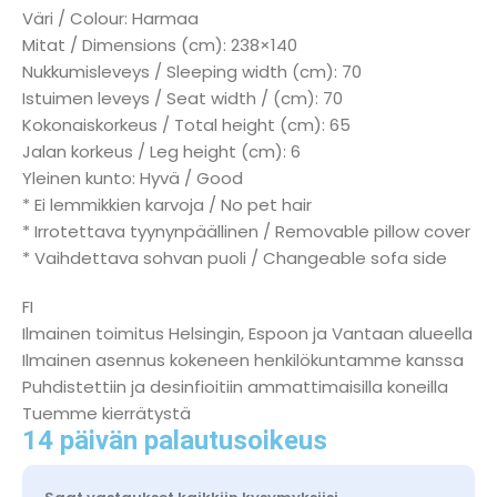
Väri / Colour: Harmaa
Mitat / Dimensions (cm): 238×140
Nukkumisleveys / Sleeping width (cm): 70
Istuimen leveys / Seat width / (cm): 70
Kokonaiskorkeus / Total height (cm): 65
Jalan korkeus / Leg height (cm): 6
Yleinen kunto: Hyvä / Good
* Ei lemmikkien karvoja / No pet hair
* Irrotettava tyynynpäällinen / Removable pillow cover
* Vaihdettava sohvan puoli / Changeable sofa side
FI
Ilmainen toimitus Helsingin, Espoon ja Vantaan alueella
Ilmainen asennus kokeneen henkilökuntamme kanssa
Puhdistettiin ja desinfioitiin ammattimaisilla koneilla
Tuemme kierrätystä
14 päivän palautusoikeus