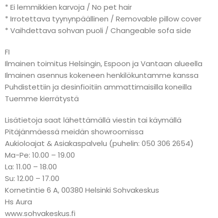
* Ei lemmikkien karvoja / No pet hair
* Irrotettava tyynynpäällinen / Removable pillow cover
* Vaihdettava sohvan puoli / Changeable sofa side
FI
Ilmainen toimitus Helsingin, Espoon ja Vantaan alueella
Ilmainen asennus kokeneen henkilökuntamme kanssa
Puhdistettiin ja desinfioitiin ammattimaisilla koneilla
Tuemme kierrätystä
Lisätietoja saat lähettämällä viestin tai käymällä
Pitäjänmäessä meidän showroomissa
Aukioloajat & Asiakaspalvelu (puhelin: 050 306 2654)
Ma-Pe: 10.00 – 19.00
La: 11.00 – 18.00
Su: 12.00 – 17.00
Kornetintie 6 A, 00380 Helsinki Sohvakeskus
Hs Aura
www.sohvakeskus.fi