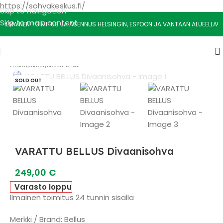
https://sohvakeskus.fi/
Skip to navigation
Skip to main content
ILMAINEN TOIMITUS JA ASENNUS HELSINGIN, ESPOON JA VANTAAN ALUEELLA!
Etusivu
/
Sohvat
/
Divaanisohvat
SOLD OUT
VARATTU BELLUS Divaanisohva
249,00
€
Varasto loppu
Ilmainen toimitus 24 tunnin sisällä
Merkki / Brand: Bellus