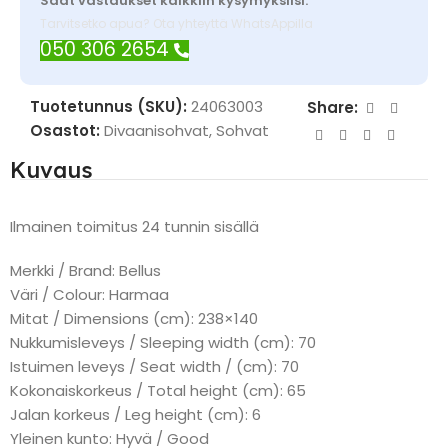
Saat vastaukset kaikkiin kysymyksiisi.
Tarvitsetko apua? Ota yhteyttä WhatsAppilla
050 306 2654
Tuotetunnus (SKU):
24063003
Share:
Osastot:
Divaanisohvat
,
Sohvat
Kuvaus
Ilmainen toimitus 24 tunnin sisällä
Merkki / Brand: Bellus
Väri / Colour: Harmaa
Mitat / Dimensions (cm): 238×140
Nukkumisleveys / Sleeping width (cm): 70
Istuimen leveys / Seat width / (cm): 70
Kokonaiskorkeus / Total height (cm): 65
Jalan korkeus / Leg height (cm): 6
Yleinen kunto: Hyvä / Good