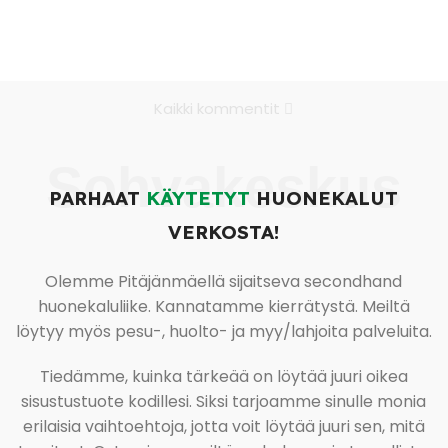
Kaikki kommentit
Sohvakeskus
PARHAAT
KÄYTETYT
HUONEKALUT
VERKOSTA!
Olemme Pitäjänmäellä sijaitseva secondhand
huonekaluliike. Kannatamme kierrätystä. Meiltä
löytyy myös pesu-, huolto- ja myy/lahjoita palveluita.
Tiedämme, kuinka tärkeää on löytää juuri oikea
sisustustuote kodillesi. Siksi tarjoamme sinulle monia
erilaisia vaihtoehtoja, jotta voit löytää juuri sen, mitä