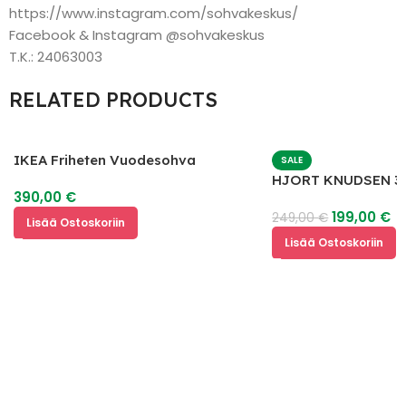
https://www.instagram.com/sohvakeskus/
Facebook & Instagram @sohvakeskus
T.K.: 24063003
RELATED PRODUCTS
IKEA Friheten Vuodesohva
SALE
HJORT KNUDSEN 3 
390,00
€
Nahkasohva
199,00
€
249,00
€
Lisää Ostoskoriin
Lisää Ostoskoriin