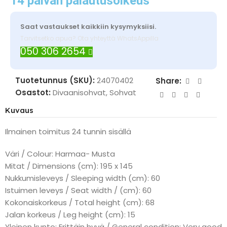
14 päivän palautusoikeus
Saat vastaukset kaikkiin kysymyksiisi.
Tarvitsetko apua? Ota yhteyttä WhatsAppilla
050 306 2654
Tuotetunnus (SKU):
24070402
Share:
Osastot:
Divaanisohvat
,
Sohvat
Kuvaus
Ilmainen toimitus 24 tunnin sisällä
Väri / Colour: Harmaa- Musta
Mitat / Dimensions (cm): 195 x 145
Nukkumisleveys / Sleeping width (cm): 60
Istuimen leveys / Seat width / (cm): 60
Kokonaiskorkeus / Total height (cm): 68
Jalan korkeus / Leg height (cm): 15
Yleinen kunto: Erittäin hyvä / General condition: Very good