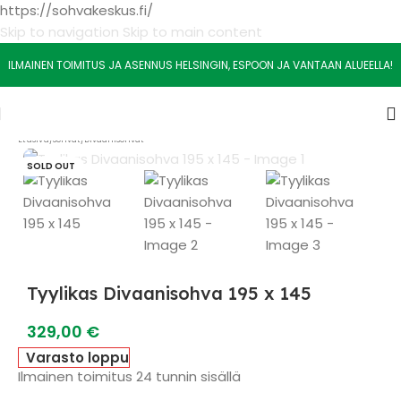
https://sohvakeskus.fi/
Skip to navigation
Skip to main content
ILMAINEN TOIMITUS JA ASENNUS HELSINGIN, ESPOON JA VANTAAN ALUEELLA!
Etusivu
/
Sohvat
/
Divaanisohvat
SOLD OUT
Tyylikas Divaanisohva 195 x 145
329,00
€
Varasto loppu
Ilmainen toimitus 24 tunnin sisällä