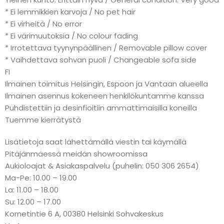
* Ei lemmikkien karvoja / No pet hair
* Ei virheitä / No error
* Ei värimuutoksia / No colour fading
* Irrotettava tyynynpäällinen / Removable pillow cover
* Vaihdettava sohvan puoli / Changeable sofa side
FI
Ilmainen toimitus Helsingin, Espoon ja Vantaan alueella
Ilmainen asennus kokeneen henkilökuntamme kanssa
Puhdistettiin ja desinfioitiin ammattimaisilla koneilla
Tuemme kierrätystä
Lisätietoja saat lähettämällä viestin tai käymällä
Pitäjänmäessä meidän showroomissa
Aukioloajat & Asiakaspalvelu (puhelin: 050 306 2654)
Ma-Pe: 10.00 – 19.00
La: 11.00 – 18.00
Su: 12.00 – 17.00
Kornetintie 6 A, 00380 Helsinki Sohvakeskus