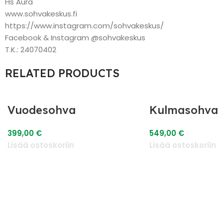
Hs Aura
www.sohvakeskus.fi
https://www.instagram.com/sohvakeskus/
Facebook & Instagram @sohvakeskus
T.K.: 24070402
RELATED PRODUCTS
Vuodesohva
Kulmasohva
399,00
€
549,00
€
Lisää ostoskoriin
Lisää ostoskoriin