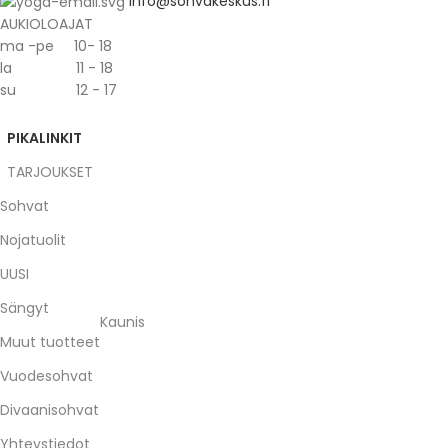
info@sohvakeskus.fi
AUKIOLOAJAT
ma -pe 10- 18
la 11 - 18
su 12 - 17
PIKALINKIT
TARJOUKSET
Sohvat
Nojatuolit
UUSI
Sängyt
Kaunis
Muut tuotteet
Vuodesohvat
Divaanisohvat
Yhteystiedot