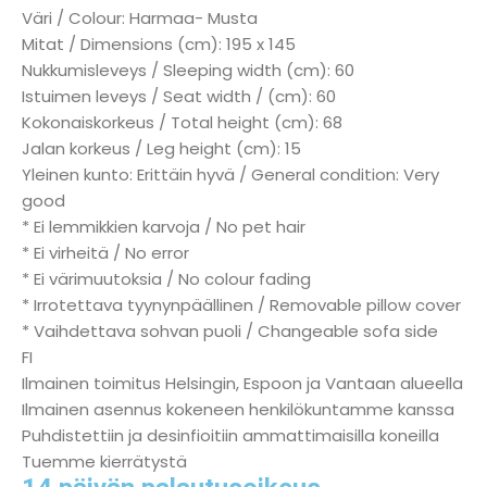
Väri / Colour: Harmaa- Musta
Mitat / Dimensions (cm): 195 x 145
Nukkumisleveys / Sleeping width (cm): 60
Istuimen leveys / Seat width / (cm): 60
Kokonaiskorkeus / Total height (cm): 68
Jalan korkeus / Leg height (cm): 15
Yleinen kunto: Erittäin hyvä / General condition: Very
good
* Ei lemmikkien karvoja / No pet hair
* Ei virheitä / No error
* Ei värimuutoksia / No colour fading
* Irrotettava tyynynpäällinen / Removable pillow cover
* Vaihdettava sohvan puoli / Changeable sofa side
FI
Ilmainen toimitus Helsingin, Espoon ja Vantaan alueella
Ilmainen asennus kokeneen henkilökuntamme kanssa
Puhdistettiin ja desinfioitiin ammattimaisilla koneilla
Tuemme kierrätystä