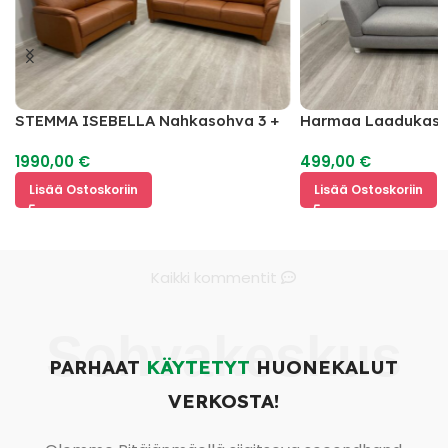
STEMMA ISEBELLA Nahkasohva 3 +
Harmaa Laadukas 3
2
Sohva
1990,00
€
499,00
€
Lisää Ostoskoriin
Lisää Ostoskoriin
Kaikki kommentit
Sohvakeskus
PARHAAT
KÄYTETYT
HUONEKALUT
VERKOSTA!