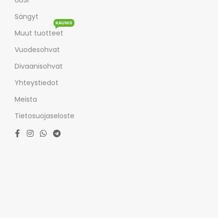
UUSI
Sängyt
KAUNIS
Muut tuotteet
Vuodesohvat
Divaanisohvat
Yhteystiedot
Meista
Tietosuojaseloste