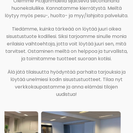
Olemme Pitäjänmäellä sijaitseva secondhand
huonekaluliike. Kannatamme kierrätystä. Meiltä
löytyy myös pesu-, huolto- ja myy/lahjoita palveluita.
Tiedämme, kuinka tärkeää on löytää juuri oikea
sisustustuote kodillesi. Siksi tarjoamme sinulle monia
erilaisia vaihtoehtoja, jotta voit löytää juuri sen, mitä
tarvitset. Ostaminen meiltä on helppoa ja turvallista,
ja toimitamme tuotteet suoraan kotiisi.
Älä jätä tilaisuutta hyödyntää parhaita tarjouksia ja
löytää unelmiesi kodin sisustustuotteet. Tilaa nyt
verkkokaupastamme ja anna elämäsi tilojen
uudistua!