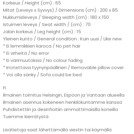
Korkeus / Height (cm) : 65
Mitat (Leveys x Syvvys) / Dimensions (cm) : 200 x 85
Nukkumisleveys / Sleeping width (cm) : 180 x 150
Istuimen leveys / Seat width / (cm) : 70
Jalan korkeus / Leg height (cm) : 15
Yleinen kunto / General condition : Kuin uusi / Like new
* Ei lemmikkien karoca / No pet hair
* Ei virheitä / No error
* Ei värimuutoksia / No colour fading
* Irrotettava tyynynpäällinen / Removable pillow cover
* Voi olla sänky / Sofa could be bed
FI
Ilmainen toimitus Helsingin, Espoon ja Vantaan alueella
Ilmainen asennus kokeneen henkilökuntamme kanssa
Puhdistettiin ja desinfioitiin ammattimaisilla koneilla
Tuemme kierrätystä
Lisätietoja saat lähettämällä viestin tai käymällä