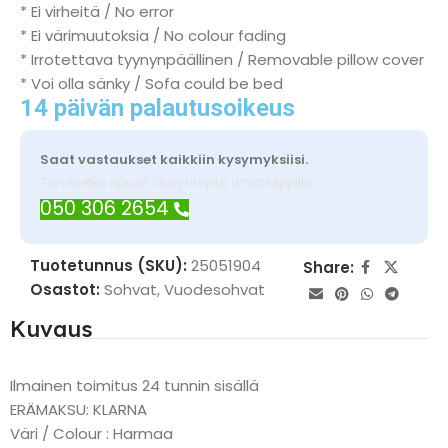
* Ei virheitä / No error
* Ei värimuutoksia / No colour fading
* Irrotettava tyynynpäällinen / Removable pillow cover
* Voi olla sänky / Sofa could be bed
14 päivän palautusoikeus
Saat vastaukset kaikkiin kysymyksiisi.
Tarvitsetko apua? Ota yhteyttä WhatsAppilla
050 306 2654
Tuotetunnus (SKU):
25051904
Share:
Osastot:
Sohvat
,
Vuodesohvat
Kuvaus
Ilmainen toimitus 24 tunnin sisällä
ERÄMAKSU: KLARNA
Väri / Colour : Harmaa