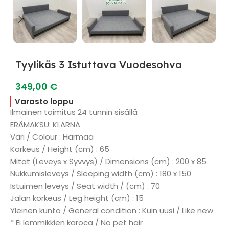
Tyylikäs 3 Istuttava Vuodesohva
349,00
€
Varasto loppu
Ilmainen toimitus 24 tunnin sisällä
ERÄMAKSU: KLARNA
Väri / Colour : Harmaa
Korkeus / Height (cm) : 65
Mitat (Leveys x Syvvys) / Dimensions (cm) : 200 x 85
Nukkumisleveys / Sleeping width (cm) : 180 x 150
Istuimen leveys / Seat width / (cm) : 70
Jalan korkeus / Leg height (cm) : 15
Yleinen kunto / General condition : Kuin uusi / Like new
* Ei lemmikkien karoca / No pet hair