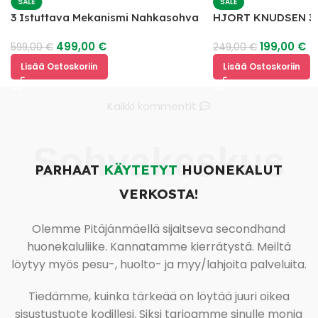
SALE
SALE
3 Istuttava Mekanismi Nahkasohva
HJORT KNUDSEN 3 
Nahkasohva
499,00
€
199,00
€
599,00
€
249,00
€
Lisää Ostoskoriin
Lisää Ostoskoriin
Kaikki kommentit
Sohvakeskus
PARHAAT
KÄYTETYT
HUONEKALUT
VERKOSTA!
Olemme Pitäjänmäellä sijaitseva secondhand
huonekaluliike. Kannatamme kierrätystä. Meiltä
löytyy myös pesu-, huolto- ja myy/lahjoita palveluita.
Tiedämme, kuinka tärkeää on löytää juuri oikea
sisustustuote kodillesi. Siksi tarjoamme sinulle monia