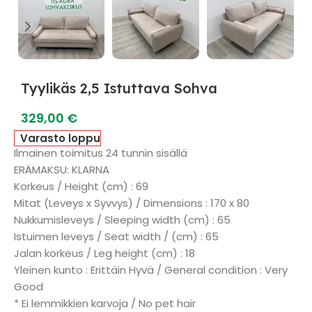
Tyylikäs 2,5 Istuttava Sohva
329,00
€
Varasto loppu
Ilmainen toimitus 24 tunnin sisällä
ERÄMAKSU: KLARNA
Korkeus / Height (cm) : 69
Mitat (Leveys x Syvvys) / Dimensions : 170 x 80
Nukkumisleveys / Sleeping width (cm) : 65
Istuimen leveys / Seat width / (cm) : 65
Jalan korkeus / Leg height (cm) : 18
Yleinen kunto : Erittäin Hyvä / General condition : Very
Good
* Ei lemmikkien karvoja / No pet hair