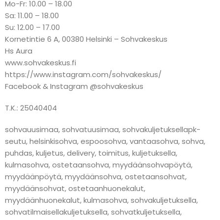
Mo-Fr: 10.00 – 18.00
Sa: 11.00 – 18.00
Su: 12.00 – 17.00
Kornetintie 6 A, 00380 Helsinki – Sohvakeskus
Hs Aura
www.sohvakeskus.fi
https://www.instagram.com/sohvakeskus/
Facebook & Instagram @sohvakeskus
T.K.: 25040404
sohvauusimaa, sohvatuusimaa, sohvakuljetuksellapk-
seutu, helsinkisohva, espoosohva, vantaasohva, sohva,
puhdas, kuljetus, delivery, toimitus, kuljetuksella,
kulmasohva, ostetaansohva, myydäänsohvapöytä,
myydäänpöytä, myydäänsohva, ostetaansohvat,
myydäänsohvat, ostetaanhuonekalut,
myydäänhuonekalut, kulmasohva, sohvakuljetuksella,
sohvatilmaisellakuljetuksella, sohvatkuljetuksella,