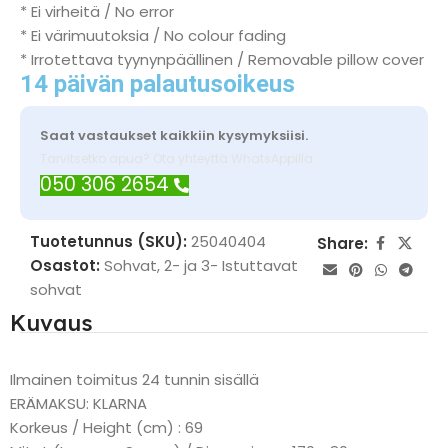
* Ei virheitä / No error
* Ei värimuutoksia / No colour fading
* Irrotettava tyynynpäällinen / Removable pillow cover
14 päivän palautusoikeus
Saat vastaukset kaikkiin kysymyksiisi.
Tarvitsetko apua? Ota yhteyttä WhatsAppilla
050 306 2654
Tuotetunnus (SKU):
25040404
Share:
Osastot:
Sohvat
,
2- ja 3- Istuttavat
sohvat
Kuvaus
Ilmainen toimitus 24 tunnin sisällä
ERÄMAKSU: KLARNA
Korkeus / Height (cm) : 69