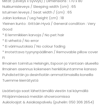
Mitat (Leveys x Syvvys) / Dimensions : 170 x 80
Nukkumisleveys / Sleeping width (cm) : 65
Istuimen leveys / Seat width / (cm) : 65
Jalan korkeus / Leg height (cm) : 18
Yleinen kunto : Erittäin Hyvä / General condition : Very
Good
* Ei lemmikkien karvoja / No pet hair
* Ei virheitä / No error
* Ei värimuutoksia / No colour fading
* Irrotettava tyynynpäällinen / Removable pillow cover
FI
Ilmainen toimitus Helsingin, Espoon ja Vantaan alueella
Ilmainen asennus kokeneen henkilökuntamme kanssa
Puhdistettiin ja desinfioitiin ammattimaisilla koneilla
Tuemme kierrätystä
Lisätietoja saat lähettämällä viestin tai käymällä
Pitäjänmäessä meidän showroomissa
Aukioloajat & Asiakaspalvelu (puhelin: 050 306 2654)