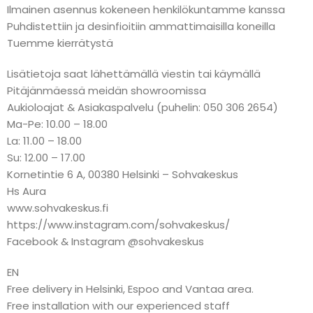
Ilmainen asennus kokeneen henkilökuntamme kanssa
Puhdistettiin ja desinfioitiin ammattimaisilla koneilla
Tuemme kierrätystä
Lisätietoja saat lähettämällä viestin tai käymällä
Pitäjänmäessä meidän showroomissa
Aukioloajat & Asiakaspalvelu (puhelin: 050 306 2654)
Ma-Pe: 10.00 – 18.00
La: 11.00 – 18.00
Su: 12.00 – 17.00
Kornetintie 6 A, 00380 Helsinki – Sohvakeskus
Hs Aura
www.sohvakeskus.fi
https://www.instagram.com/sohvakeskus/
Facebook & Instagram @sohvakeskus
EN
Free delivery in Helsinki, Espoo and Vantaa area.
Free installation with our experienced staff