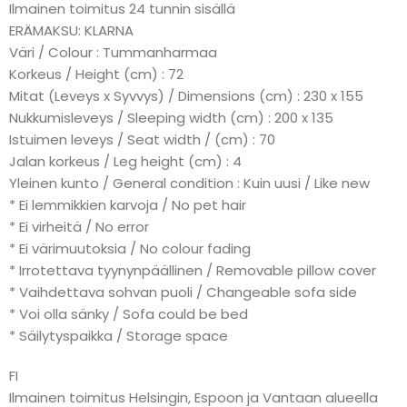
Ilmainen toimitus 24 tunnin sisällä
ERÄMAKSU: KLARNA
Väri / Colour : Tummanharmaa
Korkeus / Height (cm) : 72
Mitat (Leveys x Syvvys) / Dimensions (cm) : 230 x 155
Nukkumisleveys / Sleeping width (cm) : 200 x 135
Istuimen leveys / Seat width / (cm) : 70
Jalan korkeus / Leg height (cm) : 4
Yleinen kunto / General condition : Kuin uusi / Like new
* Ei lemmikkien karvoja / No pet hair
* Ei virheitä / No error
* Ei värimuutoksia / No colour fading
* Irrotettava tyynynpäällinen / Removable pillow cover
* Vaihdettava sohvan puoli / Changeable sofa side
* Voi olla sänky / Sofa could be bed
* Säilytyspaikka / Storage space
FI
Ilmainen toimitus Helsingin, Espoon ja Vantaan alueella