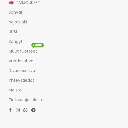
TARJOUKSET
Sohvat
Nojatuolit
UUSI
Sängyt
KAUNIS
Muut tuotteet
Vuodesohvat
Divaanisohvat
Yhteystiedot
Meista
Tietosuojaseloste