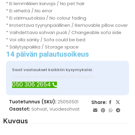
* Ei lemmikkien karvoja / No pet hair
* Ei virheitä / No error
* Ei värimuutoksia / No colour fading
* Irrotettava tyynynpäällinen / Removable pillow cover
* Vaihdettava sohvan puoli / Changeable sofa side
* Voi olla sänky / Sofa could be bed
* Säilytyspaikka / Storage space
14 päivän palautusoikeus
Saat vastaukset kaikkiin kysymyksiisi.
Tarvitsetko apua? Ota yhteyttä WhatsAppilla
050 306 2654
Tuotetunnus (SKU):
25050501
Share:
Osastot:
Sohvat
,
Vuodesohvat
Kuvaus