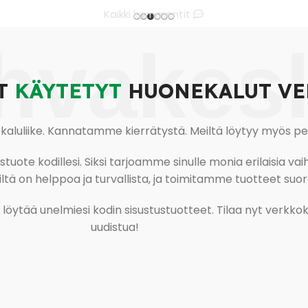
Kaikki kommentit
hvakes
T
KÄYTETYT
HUONEKALUT VE
uliike. Kannatamme kierrätystä. Meiltä löytyy myös pesu-
ote kodillesi. Siksi tarjoamme sinulle monia erilaisia vaiht
tä on helppoa ja turvallista, ja toimitamme tuotteet suora
ja löytää unelmiesi kodin sisustustuotteet. Tilaa nyt verk
uudistua!