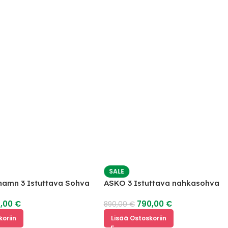
SALE
 Istuttava Sohva
ASKO 3 Istuttava nahkasohva
mekanismilla
790,00
€
890,00
€
Lisää Ostoskoriin