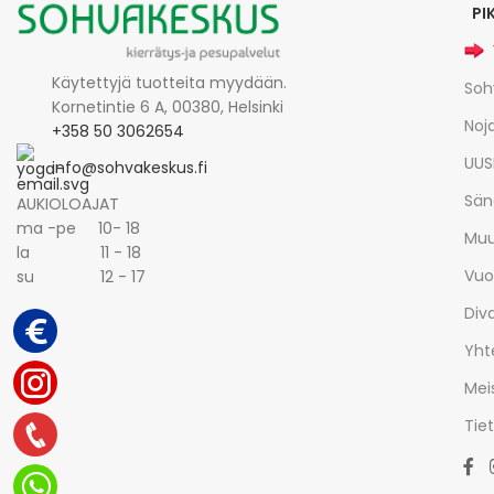
PI
Käytettyjä tuotteita myydään.
Soh
Kornetintie 6 A, 00380, Helsinki
Noja
+358 50 3062654
UUS
info@sohvakeskus.fi
Sän
AUKIOLOAJAT
ma -pe 10- 18
Muu
la 11 - 18
Vuo
su 12 - 17
Div
Yht
Mei
Tie