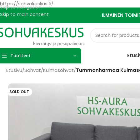
https://sohvakeskus.fi/
Skip to navigation
Skip to main content
ILMAINEN TOIMI
Etusi
Tuotteet
Etusivu
/
Sohvat
/
Kulmasohvat
/
Tummanharmaa Kulmas
SOLD OUT