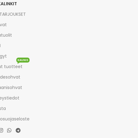
KALINKIT
TARJOUKSET
vat
tuolit
I
gyt
KAUNIS
t tuotteet
desohvat
aanisohvat
eystiedot
sta
tosuojaseloste