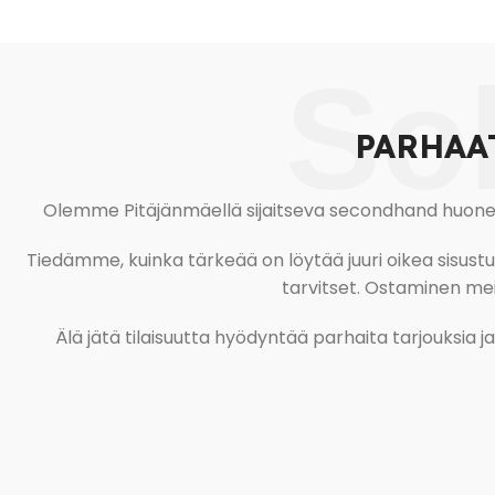
So
PARHAA
Olemme Pitäjänmäellä sijaitseva secondhand huonekal
Tiedämme, kuinka tärkeää on löytää juuri oikea sisustustu
tarvitset. Ostaminen meil
Älä jätä tilaisuutta hyödyntää parhaita tarjouksia 