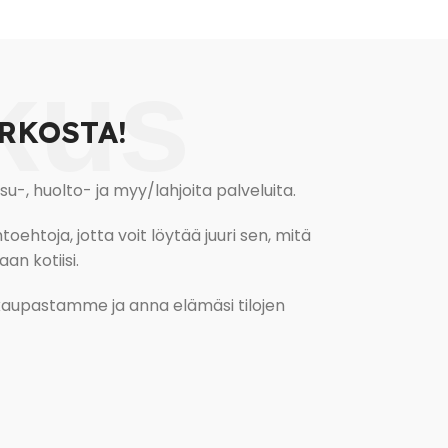
kus
RKOSTA!
, huolto- ja myy/lahjoita palveluita.
oehtoja, jotta voit löytää juuri sen, mitä
an kotiisi.
kokaupastamme ja anna elämäsi tilojen