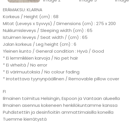
ERÄMAKSU: KLARNA
Korkeus / Height (cm) : 68
Mitat (Leveys x Syvvys) / Dimensions (cm) : 275 x 200
Nukkumisleveys / Sleeping width (cm) : 65
Istuimen leveys / Seat width / (cm) : 65
Jalan korkeus / Leg height (cm) : 6
Yleinen kunto / General condition : Hyvä / Good
* Ei lemmikkien karvoja / No pet hair
* Ei virheitä / No error
* Ei värimuutoksia / No colour fading
* Irrotettava tyynynpäällinen / Removable pillow cover
FI
Ilmainen toimitus Helsingin, Espoon ja Vantaan alueella
Ilmainen asennus kokeneen henkilökuntamme kanssa
Puhdistettiin ja desinfioitiin ammattimaisilla koneilla
Tuemme kierrätystä