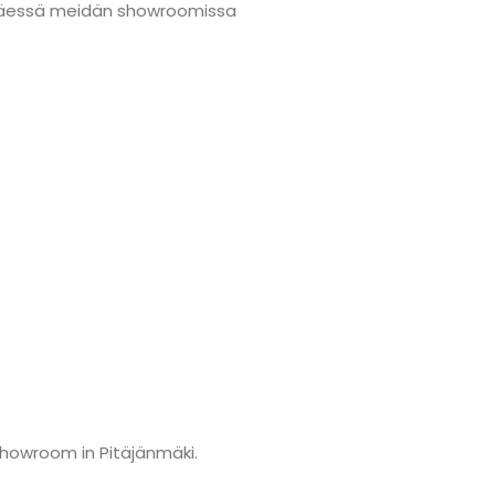
änmäessä meidän showroomissa
showroom in Pitäjänmäki.