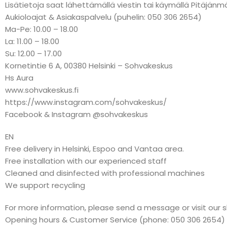
Lisätietoja saat lähettämällä viestin tai käymällä Pitäj
Aukioloajat & Asiakaspalvelu (puhelin: 050 306 2654)
Ma-Pe: 10.00 – 18.00
La: 11.00 – 18.00
Su: 12.00 – 17.00
Kornetintie 6 A, 00380 Helsinki – Sohvakeskus
Hs Aura
www.sohvakeskus.fi
https://www.instagram.com/sohvakeskus/
Facebook & Instagram @sohvakeskus
EN
Free delivery in Helsinki, Espoo and Vantaa area.
Free installation with our experienced staff
Cleaned and disinfected with professional machines
We support recycling
For more information, please send a message or visit our 
Opening hours & Customer Service (phone: 050 306 2654)