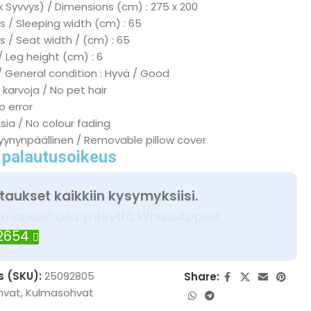
x Syvvys) / Dimensions (cm) : 275 x 200
 / Sleeping width (cm) : 65
s / Seat width / (cm) : 65
/ Leg height (cm) : 6
/ General condition : Hyvä / Good
 karvoja / No pet hair
No error
ksia / No colour fading
tyynynpäällinen / Removable pillow cover
 palautusoikeus
taukset kaikkiin kysymyksiisi.
ko apua? Ota yhteyttä WhatsAppilla
 2654
s (SKU):
25092805
Share:
hvat
,
Kulmasohvat