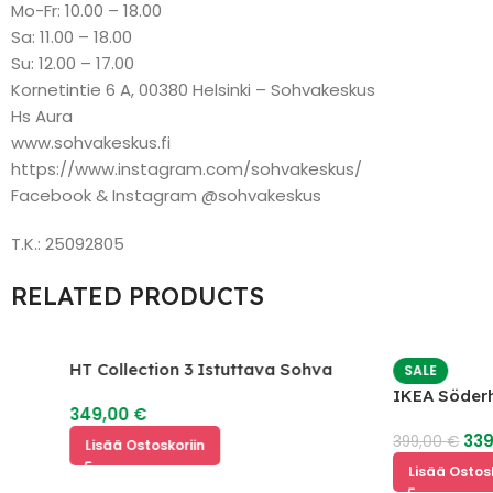
Mo-Fr: 10.00 – 18.00
Sa: 11.00 – 18.00
Su: 12.00 – 17.00
Kornetintie 6 A, 00380 Helsinki – Sohvakeskus
Hs Aura
www.sohvakeskus.fi
https://www.instagram.com/sohvakeskus/
Facebook & Instagram @sohvakeskus
T.K.: 25092805
RELATED PRODUCTS
HT Collection 3 Istuttava Sohva
SALE
IKEA Söderhamn 3
349,00
€
339,00
€
399,00
€
Lisää Ostoskoriin
Lisää Ostoskoriin