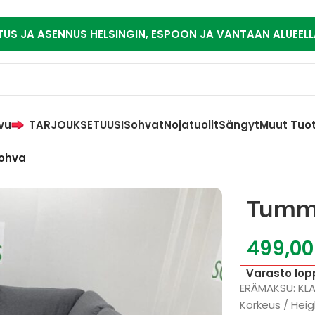
TUS JA ASENNUS HELSINGIN, ESPOON JA VANTAAN ALUEELL
vu
TARJOUKSET
UUSI
Sohvat
Nojatuolit
Sängyt
Muut Tuo
ohva
Tumm
499,0
Varasto lop
ERÄMAKSU: KL
Korkeus / Heig