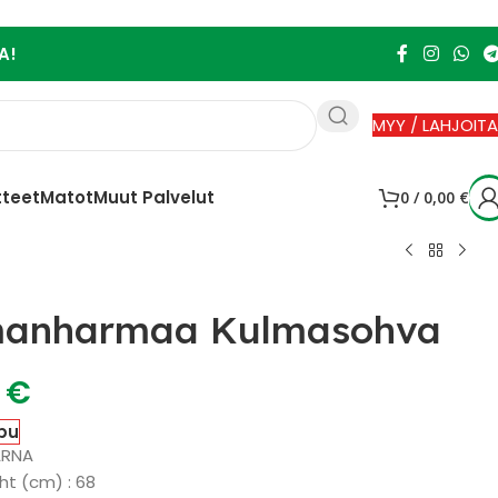
A!
MYY / LAHJOITA
tteet
Matot
Muut Palvelut
0
/
0,00
€
anharmaa Kulmasohva
0
€
pu
ARNA
ht (cm) : 68