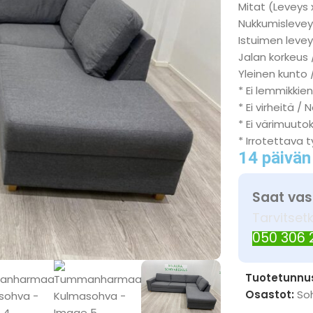
Mitat (Leveys 
Nukkumisleveys
Istuimen levey
Jalan korkeus 
Yleinen kunto 
* Ei lemmikkien
* Ei virheitä / 
* Ei värimuuto
* Irrotettava 
14 päivän
Saat vas
Tarvitset
050 306
Tuotetunnu
Osastot:
So