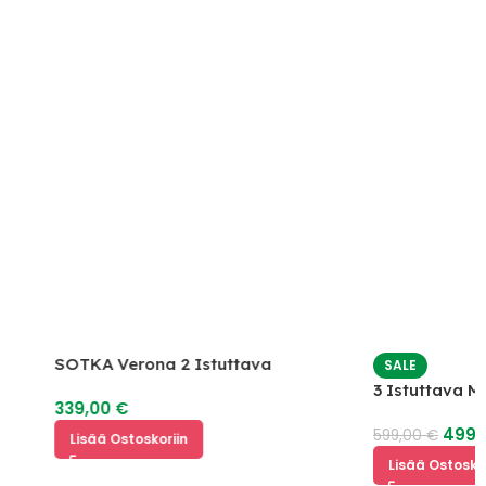
SOTKA Verona 2 Istuttava
SALE
Vuodesohva
3 Istuttava Mekan
339,00
€
499,00
€
599,00
€
Lisää Ostoskoriin
Lisää Ostoskoriin