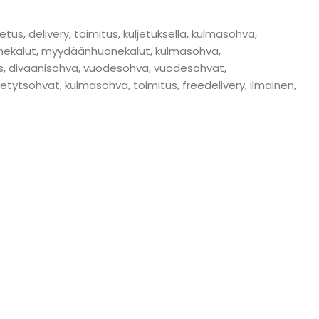
s, delivery, toimitus, kuljetuksella, kulmasohva,
kalut, myydäänhuonekalut, kulmasohva,
itus, divaanisohva, vuodesohva, vuodesohvat,
tytsohvat, kulmasohva, toimitus, freedelivery, ilmainen,