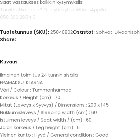
Saat vastaukset kaikkiin kysymyksiisi.
Tarvitsetko apua? Ota yhteyttä WhatsAppilla
050 306 2654
Tuotetunnus (SKU):
25040802
Osastot:
Sohvat
,
Divaanisoh
Share:
Kuvaus
Ilmainen toimitus 24 tunnin sisällä
ERÄMAKSU: KLARNA
Väri / Colour : Tummanharmaa
Korkeus / Height (cm) : 70
Mitat (Leveys x Syvvys) / Dimensions : 200 x 145
Nukkumisleveys / Sleeping width (cm) : 60
Istuimen leveys / Seat width / (cm) : 60
Jalan korkeus / Leg height (cm) : 6
Yleinen kunto : Hyvä / General condition : Good