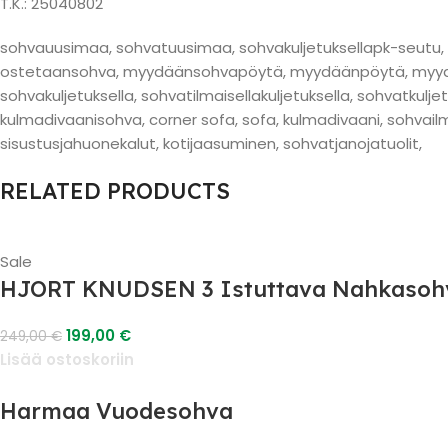
T.K.: 25040802
sohvauusimaa, sohvatuusimaa, sohvakuljetuksellapk-seutu, he
ostetaansohva, myydäänsohvapöytä, myydäänpöytä, myydä
sohvakuljetuksella, sohvatilmaisellakuljetuksella, sohvatkulj
kulmadivaanisohva, corner sofa, sofa, kulmadivaani, sohvail
sisustusjahuonekalut, kotijaasuminen, sohvatjanojatuolit,
RELATED PRODUCTS
Sale
HJORT KNUDSEN 3 Istuttava Nahkasoh
199,00
€
249,00
€
Lisää ostoskoriin
Harmaa Vuodesohva