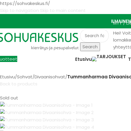
https://sohvakeskus.fi/
Skip to navigation
Skip to main content
ILMAINE
MYY / L
Hei! Voi
lomakke
Search
yhteytt
uotteet
Etusivu
Etusivu
/
Sohvat
/
Divaanisohvat
/
Tummanharmaa Divaanis
Back to products
Sold out