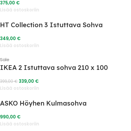
375,00
€
Lisää ostoskoriin
HT Collection 3 Istuttava Sohva
349,00
€
Lisää ostoskoriin
Sale
IKEA 2 Istuttava sohva 210 x 100
339,00
€
399,00
€
Lisää ostoskoriin
ASKO Höyhen Kulmasohva
990,00
€
Lisää ostoskoriin