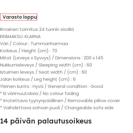
Varasto loppu
Ilmainen toimitus 24 tunnin sisällä
ERÄMAKSU: KLARNA
Väri / Colour : Tummanharmaa
Korkeus / Height (cm) : 70
Mitat (Leveys x Syvvys) / Dimensions : 200 x 145
Nukkumisleveys / Sleeping width (cm) : 60
Istuimen leveys / Seat width / (cm) : 60
Jalan korkeus / Leg height (cm) : 6
Yleinen kunto : Hyvä / General condition : Good
* Ei värimuutoksia / No colour fading
* Irrotettava tyynynpäällinen / Removable pillow cover
* Vaihdettava sohvan puoli / Changeable sofa side
14 päivän palautusoikeus