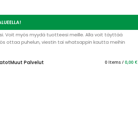
LUEELLA!
i. Voit myös myydä tuotteesi meille. Alla voit täyttää
 ottaa puhelun, viestin tai whatsappin kautta meihin
atot
Muut Palvelut
0
Items
/
0,00
€