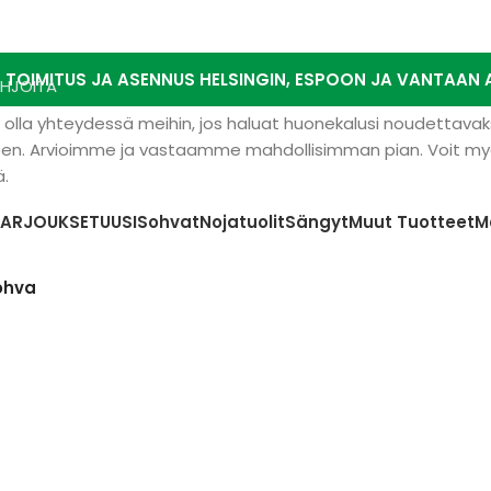
N TOIMITUS JA ASENNUS HELSINGIN, ESPOON JA VANTAAN A
AHJOITA
t olla yhteydessä meihin, jos haluat huonekalusi noudettavaks
en. Arvioimme ja vastaamme mahdollisimman pian. Voit myös
ä.
TARJOUKSET
UUSI
Sohvat
Nojatuolit
Sängyt
Muut Tuotteet
M
ohva