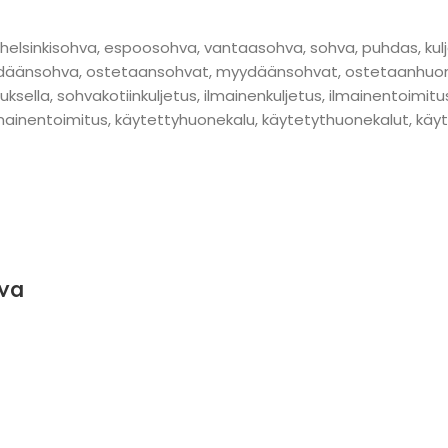
lsinkisohva, espoosohva, vantaasohva, sohva, puhdas, kuljetu
änsohva, ostetaansohvat, myydäänsohvat, ostetaanhuone
etuksella, sohvakotiinkuljetus, ilmainenkuljetus, ilmainentoim
mainentoimitus, käytettyhuonekalu, käytetythuonekalut, käyte
va