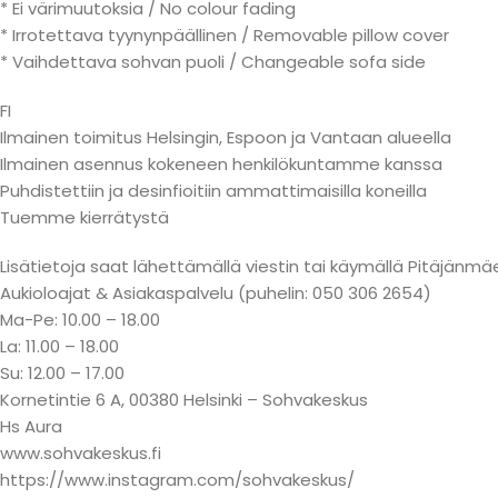
* Ei värimuutoksia / No colour fading
* Irrotettava tyynynpäällinen / Removable pillow cover
* Vaihdettava sohvan puoli / Changeable sofa side
FI
Ilmainen toimitus Helsingin, Espoon ja Vantaan alueella
Ilmainen asennus kokeneen henkilökuntamme kanssa
Puhdistettiin ja desinfioitiin ammattimaisilla koneilla
Tuemme kierrätystä
Lisätietoja saat lähettämällä viestin tai käymällä Pitäjä
Aukioloajat & Asiakaspalvelu (puhelin: 050 306 2654)
Ma-Pe: 10.00 – 18.00
La: 11.00 – 18.00
Su: 12.00 – 17.00
Kornetintie 6 A, 00380 Helsinki – Sohvakeskus
Hs Aura
www.sohvakeskus.fi
https://www.instagram.com/sohvakeskus/