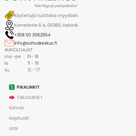
Käytettyjä tuotteita myydään.
Kornetintie 6 A, 00380, Helsinki
+358 50 3062654
info@sohvakeskus.fi
AUKIOLOAJAT
ma -pe 10- 18
la 11 - 18
su 12 - 17
PIKALINKIT
TARJOUKSET
Sohvat
Nojatuolit
UUSI