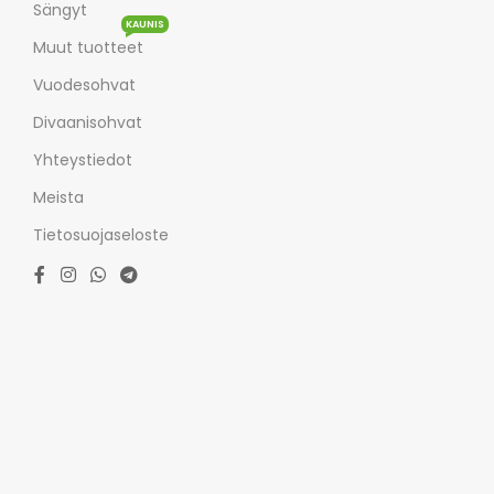
Sängyt
KAUNIS
Muut tuotteet
Vuodesohvat
Divaanisohvat
Yhteystiedot
Meista
Tietosuojaseloste