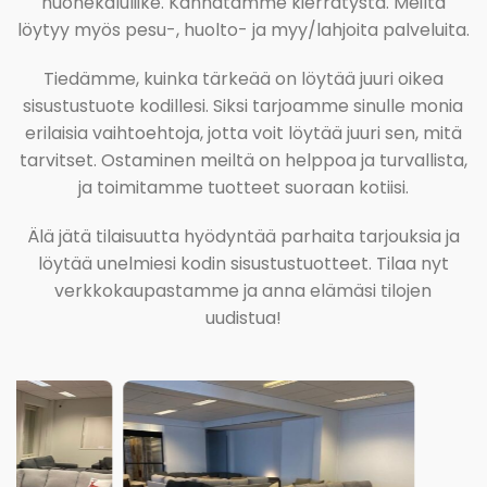
huonekaluliike. Kannatamme kierrätystä. Meiltä
löytyy myös pesu-, huolto- ja myy/lahjoita palveluita.
Tiedämme, kuinka tärkeää on löytää juuri oikea
sisustustuote kodillesi. Siksi tarjoamme sinulle monia
erilaisia vaihtoehtoja, jotta voit löytää juuri sen, mitä
tarvitset. Ostaminen meiltä on helppoa ja turvallista,
ja toimitamme tuotteet suoraan kotiisi.
Älä jätä tilaisuutta hyödyntää parhaita tarjouksia ja
löytää unelmiesi kodin sisustustuotteet. Tilaa nyt
verkkokaupastamme ja anna elämäsi tilojen
uudistua!