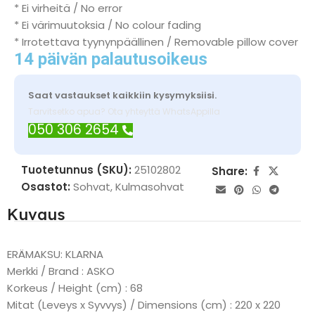
* Ei virheitä / No error
* Ei värimuutoksia / No colour fading
* Irrotettava tyynynpäällinen / Removable pillow cover
14 päivän palautusoikeus
Saat vastaukset kaikkiin kysymyksiisi.
Tarvitsetko apua? Ota yhteyttä WhatsAppilla
050 306 2654
Tuotetunnus (SKU):
25102802
Share:
Osastot:
Sohvat
,
Kulmasohvat
Kuvaus
ERÄMAKSU: KLARNA
Merkki / Brand : ASKO
Korkeus / Height (cm) : 68
Mitat (Leveys x Syvvys) / Dimensions (cm) : 220 x 220