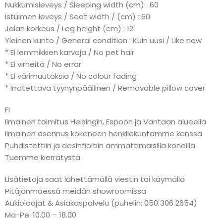
Nukkumisleveys / Sleeping width (cm) : 60
Istuimen leveys / Seat width / (cm) : 60
Jalan korkeus / Leg height (cm) : 12
Yleinen kunto / General condition : Kuin uusi / Like new
* Ei lemmikkien karvoja / No pet hair
* Ei virheitä / No error
* Ei värimuutoksia / No colour fading
* Irrotettava tyynynpäällinen / Removable pillow cover
FI
Ilmainen toimitus Helsingin, Espoon ja Vantaan alueella
Ilmainen asennus kokeneen henkilökuntamme kanssa
Puhdistettiin ja desinfioitiin ammattimaisilla koneilla
Tuemme kierrätystä
Lisätietoja saat lähettämällä viestin tai käymällä
Pitäjänmäessä meidän showroomissa
Aukioloajat & Asiakaspalvelu (puhelin: 050 306 2654)
Ma-Pe: 10.00 – 18.00