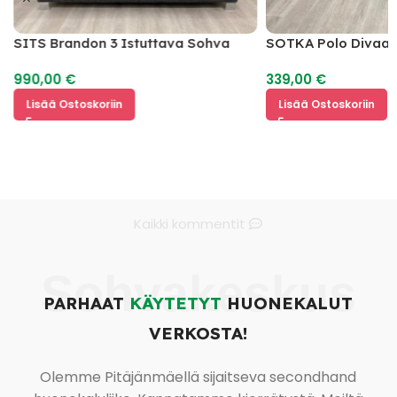
SITS Brandon 3 Istuttava Sohva
SOTKA Polo Divaan
990,00
€
339,00
€
Lisää Ostoskoriin
Lisää Ostoskoriin
Kaikki kommentit
Sohvakeskus
PARHAAT
KÄYTETYT
HUONEKALUT
VERKOSTA!
Olemme Pitäjänmäellä sijaitseva secondhand