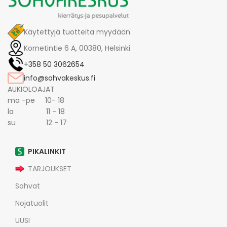
Käytettyjä tuotteita myydään.
Kornetintie 6 A, 00380, Helsinki
+358 50 3062654
info@sohvakeskus.fi
AUKIOLOAJAT
ma -pe 10- 18
la 11 - 18
su 12 - 17
PIKALINKIT
TARJOUKSET
Sohvat
Nojatuolit
UUSI