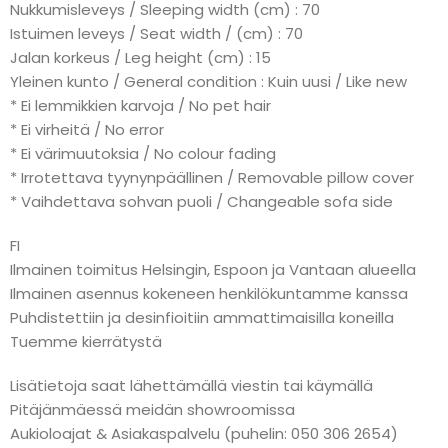
Nukkumisleveys / Sleeping width (cm) : 70
Istuimen leveys / Seat width / (cm) : 70
Jalan korkeus / Leg height (cm) : 15
Yleinen kunto / General condition : Kuin uusi / Like new
* Ei lemmikkien karvoja / No pet hair
* Ei virheitä / No error
* Ei värimuutoksia / No colour fading
* Irrotettava tyynynpäällinen / Removable pillow cover
* Vaihdettava sohvan puoli / Changeable sofa side
FI
Ilmainen toimitus Helsingin, Espoon ja Vantaan alueella
Ilmainen asennus kokeneen henkilökuntamme kanssa
Puhdistettiin ja desinfioitiin ammattimaisilla koneilla
Tuemme kierrätystä
Lisätietoja saat lähettämällä viestin tai käymällä
Pitäjänmäessä meidän showroomissa
Aukioloajat & Asiakaspalvelu (puhelin: 050 306 2654)