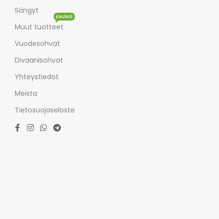
Sängyt
KAUNIS
Muut tuotteet
Vuodesohvat
Divaanisohvat
Yhteystiedot
Meista
Tietosuojaseloste