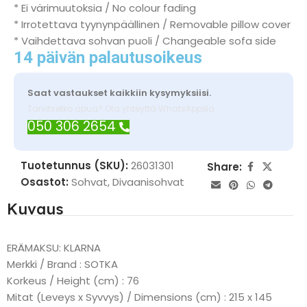
* Ei värimuutoksia / No colour fading
* Irrotettava tyynynpäällinen / Removable pillow cover
* Vaihdettava sohvan puoli / Changeable sofa side
14 päivän palautusoikeus
Saat vastaukset kaikkiin kysymyksiisi.
Tarvitsetko apua? Ota yhteyttä WhatsAppilla
050 306 2654
Tuotetunnus (SKU):
26031301
Share:
Osastot:
Sohvat
,
Divaanisohvat
Kuvaus
ERÄMAKSU: KLARNA
Merkki / Brand : SOTKA
Korkeus / Height (cm) : 76
Mitat (Leveys x Syvvys) / Dimensions (cm) : 215 x 145