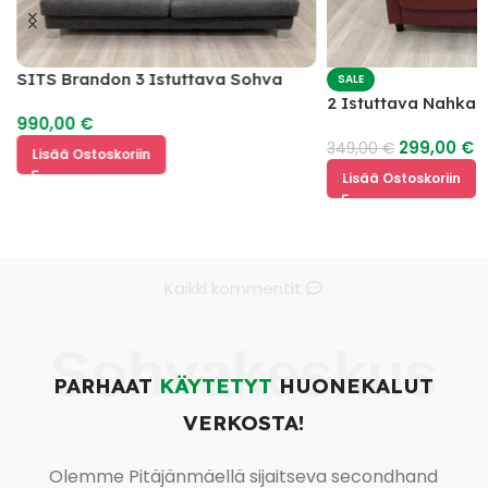
SITS Brandon 3 Istuttava Sohva
SALE
2 Istuttava Nahka
990,00
€
299,00
€
349,00
€
Lisää Ostoskoriin
Lisää Ostoskoriin
Kaikki kommentit
Sohvakeskus
PARHAAT
KÄYTETYT
HUONEKALUT
VERKOSTA!
Olemme Pitäjänmäellä sijaitseva secondhand