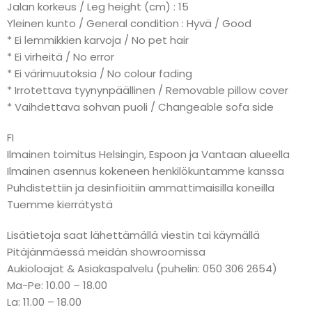
Jalan korkeus / Leg height (cm) : 15
Yleinen kunto / General condition : Hyvä / Good
* Ei lemmikkien karvoja / No pet hair
* Ei virheitä / No error
* Ei värimuutoksia / No colour fading
* Irrotettava tyynynpäällinen / Removable pillow cover
* Vaihdettava sohvan puoli / Changeable sofa side
FI
Ilmainen toimitus Helsingin, Espoon ja Vantaan alueella
Ilmainen asennus kokeneen henkilökuntamme kanssa
Puhdistettiin ja desinfioitiin ammattimaisilla koneilla
Tuemme kierrätystä
Lisätietoja saat lähettämällä viestin tai käymällä
Pitäjänmäessä meidän showroomissa
Aukioloajat & Asiakaspalvelu (puhelin: 050 306 2654)
Ma-Pe: 10.00 – 18.00
La: 11.00 – 18.00