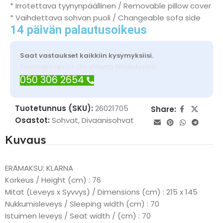
* Irrotettava tyynynpäällinen / Removable pillow cover
* Vaihdettava sohvan puoli / Changeable sofa side
14 päivän palautusoikeus
Saat vastaukset kaikkiin kysymyksiisi.
Tarvitsetko apua? Ota yhteyttä WhatsAppilla
050 306 2654
Tuotetunnus (SKU):
26021705
Share:
Osastot:
Sohvat
,
Divaanisohvat
Kuvaus
ERÄMAKSU: KLARNA
Korkeus / Height (cm) : 76
Mitat (Leveys x Syvvys) / Dimensions (cm) : 215 x 145
Nukkumisleveys / Sleeping width (cm) : 70
Istuimen leveys / Seat width / (cm) : 70