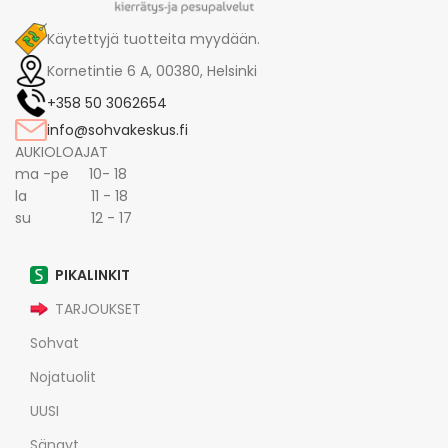
Käytettyjä tuotteita myydään.
Kornetintie 6 A, 00380, Helsinki
+358 50 3062654
info@sohvakeskus.fi
AUKIOLOAJAT
ma -pe 10- 18
la 11 - 18
su 12 - 17
PIKALINKIT
TARJOUKSET
Sohvat
Nojatuolit
UUSI
Sängyt