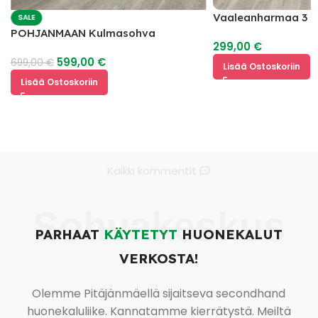
Vaaleanharmaa 3 I
SALE
POHJANMAAN Kulmasohva
299,00
€
599,00
€
699,00
€
Lisää Ostoskoriin
Lisää Ostoskoriin
Kaikki kommentit
Sohvakeskus
PARHAAT
KÄYTETYT
HUONEKALUT
VERKOSTA!
Olemme Pitäjänmäellä sijaitseva secondhand
huonekaluliike. Kannatamme kierrätystä. Meiltä