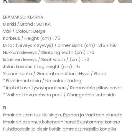
Kuvaus
ERÄMAKSU: KLARNA
Merkki / Brand : SOTKA
Väri / Colour : Beige
Korkeus / Height (cm) : 75
Mitat (Leveys x Syvvys) / Dimensions (cm) : 215 x 150
Nukkumisleveys / Sleeping width (cm) : 70
Istuimen leveys / Seat width / (cm) : 70
Jalan korkeus / Leg height (cm) : 15
Yleinen kunto / General condition : Hyvä / Good
* Ei värimuutoksia / No colour fading
* Irrotettava tyynynpäällinen / Removable pillow cover
* Vaihdettava sohvan puoli / Changeable sofa side
FI
Ilmainen toimitus Helsingin, Espoon ja Vantaan alueella
Ilmainen asennus kokeneen henkilökuntamme kanssa
Puhdistettiin ja desinfioitiin ammattimaisilla koneilla