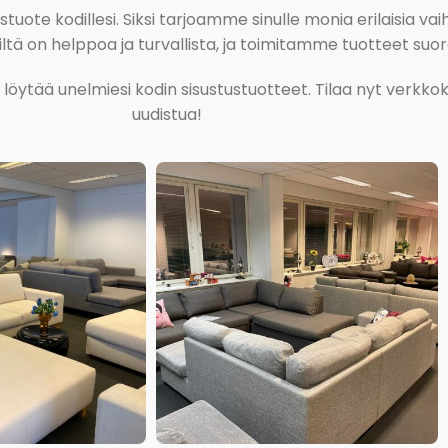
ote kodillesi. Siksi tarjoamme sinulle monia erilaisia vaiht
tä on helppoa ja turvallista, ja toimitamme tuotteet suora
ja löytää unelmiesi kodin sisustustuotteet. Tilaa nyt verk
uudistua!