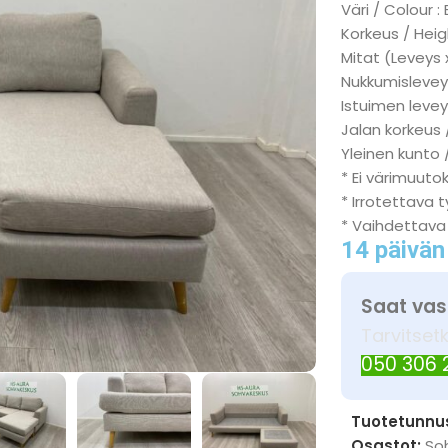
Väri / Colour :
Korkeus / Heig
Mitat (Leveys 
Nukkumisleveys
Istuimen levey
Jalan korkeus 
Yleinen kunto 
* Ei värimuuto
* Irrotettava 
* Vaihdettava
14 päivän
Saat vas
Tarvitset
050 306
Tuotetunnu
Osastot:
So