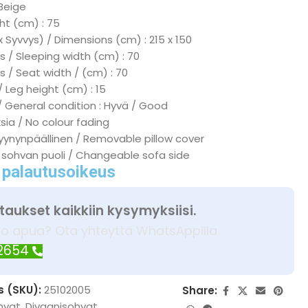
 Beige
ht (cm) : 75
x Syvvys) / Dimensions (cm) : 215 x 150
 / Sleeping width (cm) : 70
s / Seat width / (cm) : 70
/ Leg height (cm) : 15
/ General condition : Hyvä / Good
ksia / No colour fading
tyynynpäällinen / Removable pillow cover
 sohvan puoli / Changeable sofa side
 palautusoikeus
taukset kaikkiin kysymyksiisi.
ko apua? Ota yhteyttä WhatsAppilla
 2654
s (SKU):
25102005
Share:
hvat
,
Divaanisohvat