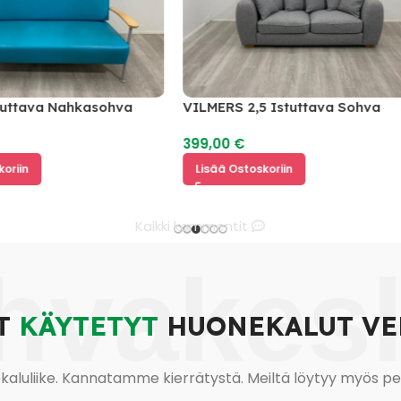
va Nahkasohva
VILMERS 2,5 Istuttava Sohva
399,00
€
Lisää Ostoskoriin
Kaikki kommentit
hvakes
T
KÄYTETYT
HUONEKALUT VE
uliike. Kannatamme kierrätystä. Meiltä löytyy myös pesu-