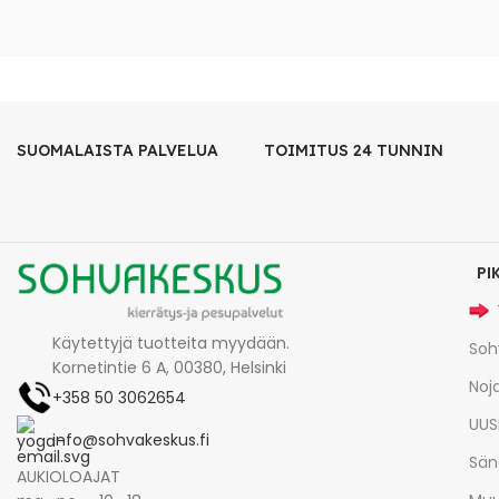
SUOMALAISTA PALVELUA
TOIMITUS 24 TUNNIN
PI
Käytettyjä tuotteita myydään.
Soh
Kornetintie 6 A, 00380, Helsinki
Noja
+358 50 3062654
UUS
info@sohvakeskus.fi
Sän
AUKIOLOAJAT