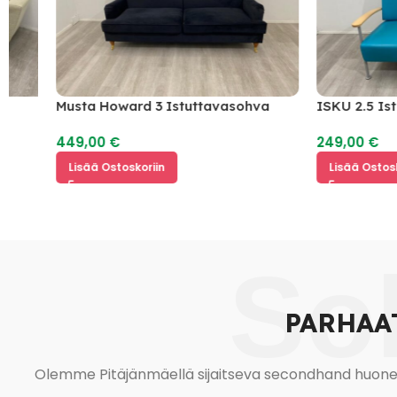
Musta Howard 3 Istuttavasohva
ISKU 2.5 Istutta
449,00
€
249,00
€
Lisää Ostoskoriin
Lisää Ostoskoriin
So
PARHAA
Olemme Pitäjänmäellä sijaitseva secondhand huonekal