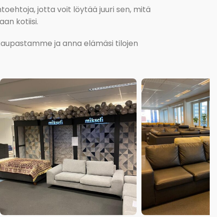
oehtoja, jotta voit löytää juuri sen, mitä
an kotiisi.
kokaupastamme ja anna elämäsi tilojen