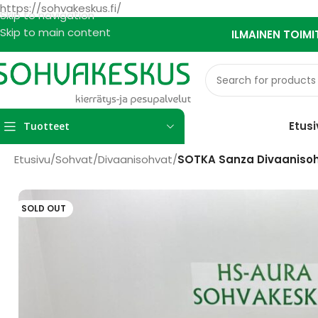
https://sohvakeskus.fi/
Skip to navigation
Skip to main content
ILMAINEN TOIMI
Etusi
Tuotteet
Etusivu
/
Sohvat
/
Divaanisohvat
/
SOTKA Sanza Divaaniso
SOLD OUT