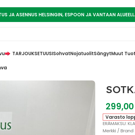
TUS JA ASENNUS HELSINGIN, ESPOON JA VANTAAN ALUEELL
vu
TARJOUKSET
UUSI
Sohvat
Nojatuolit
Sängyt
Muut Tuo
hva
SOTK
299,0
Varasto lop
ERÄMAKSU: KL
Merkki / Brand