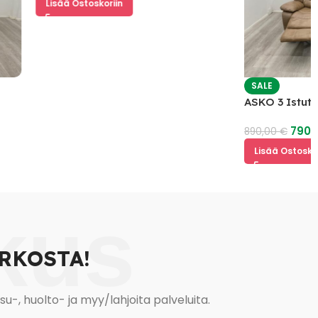
Lisää Ostoskoriin
SALE
ASKO 3 Istuttava 
mekanismilla
790,00
€
890,00
€
Lisää Ostoskoriin
kus
RKOSTA!
, huolto- ja myy/lahjoita palveluita.