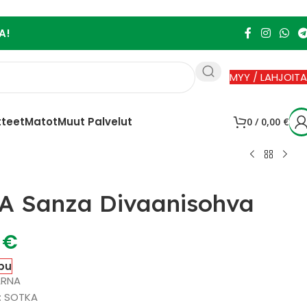
A!
MYY / LAHJOITA
tteet
Matot
Muut Palvelut
0
/
0,00
€
A Sanza Divaanisohva
0
€
pu
ARNA
 : SOTKA