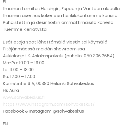
FI
Ilmainen toimitus Helsingin, Espoon ja Vantaan alueella
Ilmainen asennus kokeneen henkilökuntamme kanssa
Puhdistettiin ja desinfioitiin ammattimaisilla koneilla
Tuemme kierrätystä
Lisätietoja saat lähettämällä viestin tai käymällä
Pitäjänmäessä meidän showroomissa
Aukioloajat & Asiakaspalvelu (puhelin: 050 306 2654)
Ma-Pe: 10.00 – 19.00
La: 11.00 – 18.00
Su: 12.00 – 17.00
Kornetintie 6 A, 00380 Helsinki Sohvakeskus
Hs Aura
www.sohvakeskus.fi
https://www.instagram.com/sohvakeskus/
Facebook & Instagram @sohvakeskus
EN