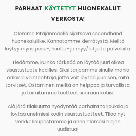
Sohvakeskus
PARHAAT
KÄYTETYT
HUONEKALUT
VERKOSTA!
Olemme Pitäjänmäellä sijaitseva secondhand
huonekaluliike. Kannatamme kierrätystä. Meiltä
löytyy myös pesu-, huolto- ja myy/lahjoita palveluita.
Tiedämme, kuinka tärkeää on löytää juuri oikea
sisustustuote kodillesi. Siksi tarjoamme sinulle monia
erilaisia vaihtoehtoja, jotta voit löytää juuri sen, mitä
tarvitset. Ostaminen meiltä on helppoa ja turvallista,
ja toimitamme tuotteet suoraan kotiisi.
Älä jätä tilaisuutta hyödyntää parhaita tarjouksia ja
löytää unelmiesi kodin sisustustuotteet. Tilaa nyt
verkkokaupastamme ja anna elämäsi tilojen
uudistua!