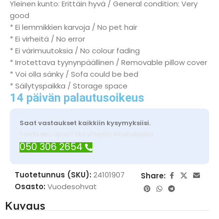
Yleinen kunto: Erittäin hyvä / General condition: Very
good
* Ei lemmikkien karvoja / No pet hair
* Ei virheitä / No error
* Ei värimuutoksia / No colour fading
* Irrotettava tyynynpäällinen / Removable pillow cover
* Voi olla sänky / Sofa could be bed
* Säilytyspaikka / Storage space
14 päivän palautusoikeus
Saat vastaukset kaikkiin kysymyksiisi.
Tarvitsetko apua? Ota yhteyttä WhatsAppilla
050 306 2654
Tuotetunnus (SKU):
24101907
Share:
Osasto:
Vuodesohvat
Kuvaus