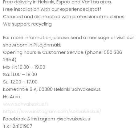
Free delivery in Helsinki, Espoo and Vantaa area.
Free installation with our experienced staff
Cleaned and disinfected with professional machines
We support recycling
For more information, please send a message or visit our
showroom in Pitäjänmäki.
Opening hours & Customer Service (phone: 050 306
2654)
Mo-Fr: 10.00 – 19.00
Sa: 11.00 – 18.00
Su: 12.00 – 17.00
Kornetintie 6 A, 00380 Helsinki Sohvakeskus
Hs Aura
www.sohvakeskus.fi
https://www.instagram.com/sohvakeskus/
Facebook & Instagram @sohvakeskus
T.K.: 24101907