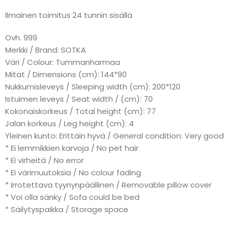
Ilmainen toimitus 24 tunnin sisällä
Ovh. 999
Merkki / Brand: SOTKA
Väri / Colour: Tummanharmaa
Mitat / Dimensions (cm): 144*90
Nukkumisleveys / Sleeping width (cm): 200*120
Istuimen leveys / Seat width / (cm): 70
Kokonaiskorkeus / Total height (cm): 77
Jalan korkeus / Leg height (cm): 4
Yleinen kunto: Erittäin hyvä / General condition: Very good
* Ei lemmikkien karvoja / No pet hair
* Ei virheitä / No error
* Ei värimuutoksia / No colour fading
* Irrotettava tyynynpäällinen / Removable pillow cover
* Voi olla sänky / Sofa could be bed
* Säilytyspaikka / Storage space