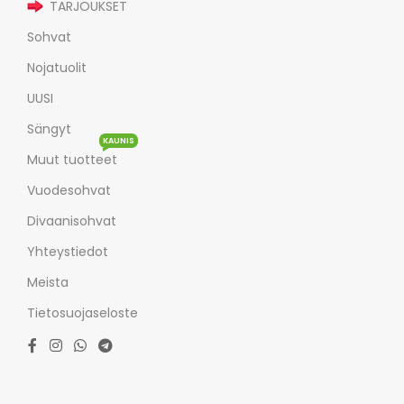
TARJOUKSET
Sohvat
Nojatuolit
UUSI
Sängyt
KAUNIS
Muut tuotteet
Vuodesohvat
Divaanisohvat
Yhteystiedot
Meista
Tietosuojaseloste