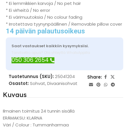
* Ei lemmikkien karvoja / No pet hair
* Ei virheitä / No error
* Ei värimuutoksia / No colour fading
* Irrotettava tyynynpäällinen / Removable pillow cover
14 päivän palautusoikeus
Saat vastaukset kaikkiin kysymyksiisi.
Tarvitsetko apua? Ota yhteyttä WhatsAppilla
050 306 2654
Tuotetunnus (SKU):
25041204
Share:
Osastot:
Sohvat
,
Divaanisohvat
Kuvaus
Ilmainen toimitus 24 tunnin sisällä
ERÄMAKSU: KLARNA
Väri / Colour : Tummanharmaa