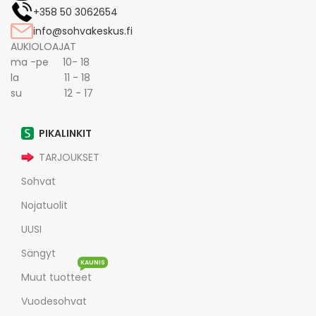
+358 50 3062654
info@sohvakeskus.fi
AUKIOLOAJAT
ma -pe 10- 18
la 11 - 18
su 12 - 17
PIKALINKIT
TARJOUKSET
Sohvat
Nojatuolit
UUSI
Sängyt
KAUNIS
Muut tuotteet
Vuodesohvat