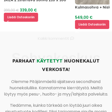
Kulmasohva + Nisk
339,00
€
399,00
€
549,00
€
Lisää Ostoskoriin
Lisää Ostoskoriin
Kaikki kommentit
Sohvakeskus
PARHAAT
KÄYTETYT
HUONEKALUT
VERKOSTA!
Olemme Pitäjänmäellä sijaitseva secondhand
huonekaluliike. Kannatamme kierrätystä. Meiltä
löytyy myös pesu-, huolto- ja myy/lahjoita palveluita.
Tiedämme, kuinka tärkeää on löytää juuri oikea
sisustustuote kodillesi. Siksi tarjoamme sinulle monia