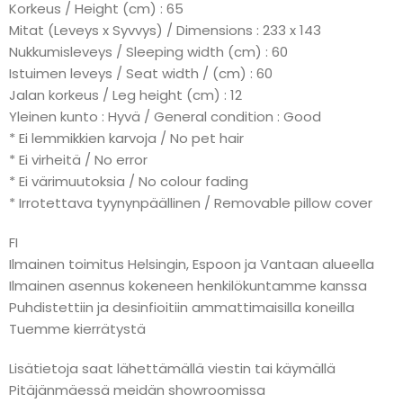
Korkeus / Height (cm) : 65
Mitat (Leveys x Syvvys) / Dimensions : 233 x 143
Nukkumisleveys / Sleeping width (cm) : 60
Istuimen leveys / Seat width / (cm) : 60
Jalan korkeus / Leg height (cm) : 12
Yleinen kunto : Hyvä / General condition : Good
* Ei lemmikkien karvoja / No pet hair
* Ei virheitä / No error
* Ei värimuutoksia / No colour fading
* Irrotettava tyynynpäällinen / Removable pillow cover
FI
Ilmainen toimitus Helsingin, Espoon ja Vantaan alueella
Ilmainen asennus kokeneen henkilökuntamme kanssa
Puhdistettiin ja desinfioitiin ammattimaisilla koneilla
Tuemme kierrätystä
Lisätietoja saat lähettämällä viestin tai käymällä
Pitäjänmäessä meidän showroomissa