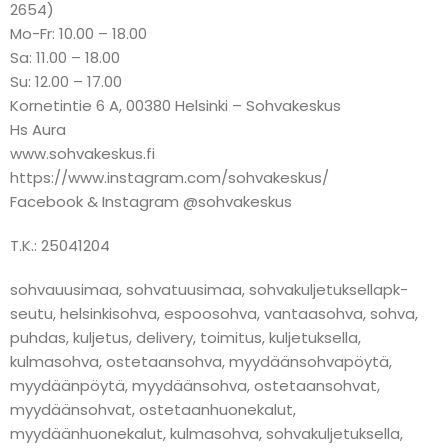
2654)
Mo-Fr: 10.00 – 18.00
Sa: 11.00 – 18.00
Su: 12.00 – 17.00
Kornetintie 6 A, 00380 Helsinki – Sohvakeskus
Hs Aura
www.sohvakeskus.fi
https://www.instagram.com/sohvakeskus/
Facebook & Instagram @sohvakeskus
T.K.: 25041204
sohvauusimaa, sohvatuusimaa, sohvakuljetuksellapk-
seutu, helsinkisohva, espoosohva, vantaasohva, sohva,
puhdas, kuljetus, delivery, toimitus, kuljetuksella,
kulmasohva, ostetaansohva, myydäänsohvapöytä,
myydäänpöytä, myydäänsohva, ostetaansohvat,
myydäänsohvat, ostetaanhuonekalut,
myydäänhuonekalut, kulmasohva, sohvakuljetuksella,