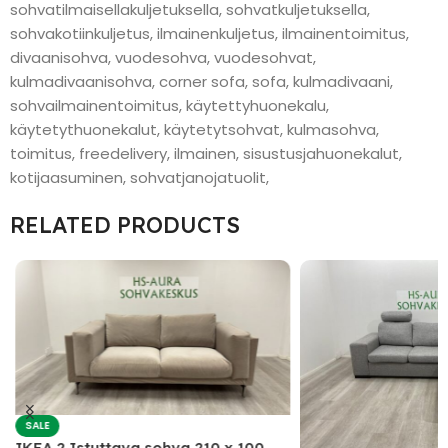
sohvatilmaisellakuljetuksella, sohvatkuljetuksella,
sohvakotiinkuljetus, ilmainenkuljetus, ilmainentoimitus,
divaanisohva, vuodesohva, vuodesohvat,
kulmadivaanisohva, corner sofa, sofa, kulmadivaani,
sohvailmainentoimitus, käytettyhuonekalu,
käytetythuonekalut, käytetytsohvat, kulmasohva,
toimitus, freedelivery, ilmainen, sisustusjahuonekalut,
kotijaasuminen, sohvatjanojatuolit,
RELATED PRODUCTS
SALE
IKEA 2 Istuttava sohva 210 x 100