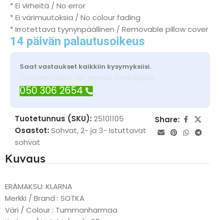
* Ei virheitä / No error
* Ei värimuutoksia / No colour fading
* Irrotettava tyynynpäällinen / Removable pillow cover
14 päivän palautusoikeus
Saat vastaukset kaikkiin kysymyksiisi.
Tarvitsetko apua? Ota yhteyttä WhatsAppilla
050 306 2654
Tuotetunnus (SKU):
25101105
Share:
Osastot:
Sohvat
,
2- ja 3- Istuttavat
sohvat
Kuvaus
ERÄMAKSU: KLARNA
Merkki / Brand : SOTKA
Väri / Colour : Tummanharmaa