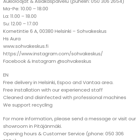
Aukioloajat & Asiakaspalvelu (puhelin: 050 306 2654)
Ma-Pe: 10.00 – 18.00
La: 11.00 – 18.00
Su: 12.00 – 17.00
Kornetintie 6 A, 00380 Helsinki – Sohvakeskus
Hs Aura
www.sohvakeskus.fi
https://www.instagram.com/sohvakeskus/
Facebook & Instagram @sohvakeskus
EN
Free delivery in Helsinki, Espoo and Vantaa area.
Free installation with our experienced staff
Cleaned and disinfected with professional machines
We support recycling
For more information, please send a message or visit our
showroom in Pitäjänmäki.
Opening hours & Customer Service (phone: 050 306