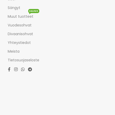
Sängyt
KAUNIS
Muut tuotteet
Vuodesohvat
Divaanisohvat
Yhteystiedot
Meista
Tietosuojaseloste