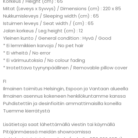
Korkeus / Height (cm) : 65
Mitat (Leveys x Syvvys) / Dimensions (cm) : 220 x 85
Nukkumisleveys / Sleeping width (cm) : 65
Istuimen leveys / Seat width / (cm) : 65
Jalan korkeus / Leg height (cm) : 12
Yleinen kunto / General condition : Hyvä / Good
* Ei lemmikkien karvoja / No pet hair
* Ei virheitä / No error
* Ei värimuutoksia / No colour fading
* Irrotettava tyynynpäällinen / Removable pillow cover
FI
Ilmainen toimitus Helsingin, Espoon ja Vantaan alueella
Ilmainen asennus kokeneen henkilökuntamme kanssa
Puhdistettiin ja desinfioitiin ammattimaisilla koneilla
Tuemme kierrätystä
Lisätietoja saat lähettämällä viestin tai käymällä
Pitäjänmäessä meidän showroomissa