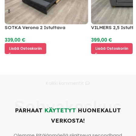
SOTKA Verona 2 Istuttava
VILMERS 2,5 Istutt
Vuodesohva
339,00
€
399,00
€
Lisää Ostoskoriin
Lisää Ostoskoriin
Kaikki kommentit
Sohvakeskus
PARHAAT
KÄYTETYT
HUONEKALUT
VERKOSTA!
Olemme Pitäjänmäellä sijaitseva secondhand