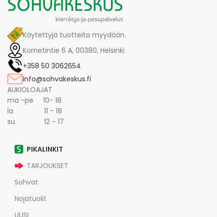
Käytettyjä tuotteita myydään.
Kornetintie 6 A, 00380, Helsinki
+358 50 3062654
info@sohvakeskus.fi
AUKIOLOAJAT
ma -pe 10- 18
la 11 - 18
su 12 - 17
PIKALINKIT
TARJOUKSET
Sohvat
Nojatuolit
UUSI