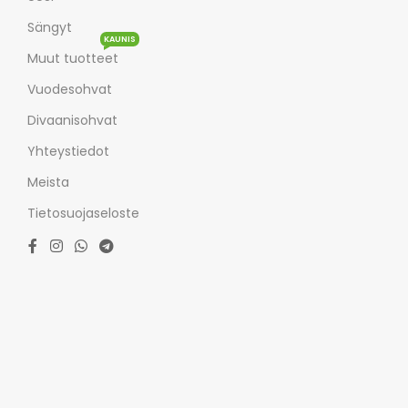
Sängyt
KAUNIS
Muut tuotteet
Vuodesohvat
Divaanisohvat
Yhteystiedot
Meista
Tietosuojaseloste