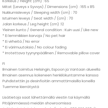
Korkeus / Height (cm) : 65
Mitat (Leveys x Syvvys) / Dimensions (cm) : 165 x 85
Nukkumisleveys / Sleeping width (cm) : 70
Istuimen leveys / Seat width / (cm) : 70
Jalan korkeus / Leg height (cm) :12
Yleinen kunto / General condition : Kuin uusi / Like new
* Ei lemmikkien karvoja / No pet hair
* Ei virheitä / No error
* Ei värimuutoksia / No colour fading
* Irrotettava tyynynpäällinen / Removable pillow cover
FI
Ilmainen toimitus Helsingin, Espoon ja Vantaan alueella
Ilmainen asennus kokeneen henkilökuntamme kanssa
Puhdistettiin ja desinfioitiin ammattimaisilla koneilla
Tuemme kierrätystä
Lisätietoja saat lähettämällä viestin tai käymällä
Pitäjänmäessä meidän showroomissa