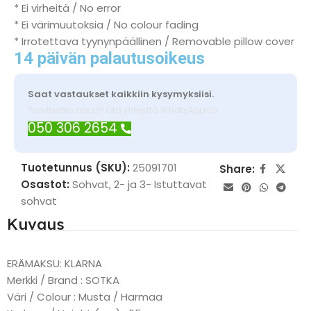
* Ei virheitä / No error
* Ei värimuutoksia / No colour fading
* Irrotettava tyynynpäällinen / Removable pillow cover
14 päivän palautusoikeus
Saat vastaukset kaikkiin kysymyksiisi.
Tarvitsetko apua? Ota yhteyttä WhatsAppilla
050 306 2654
Tuotetunnus (SKU):
25091701
Share:
Osastot:
Sohvat
,
2- ja 3- Istuttavat
sohvat
Kuvaus
ERÄMAKSU: KLARNA
Merkki / Brand : SOTKA
Väri / Colour : Musta / Harmaa