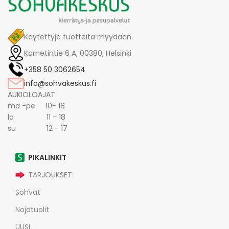
Käytettyjä tuotteita myydään.
Kornetintie 6 A, 00380, Helsinki
+358 50 3062654
info@sohvakeskus.fi
AUKIOLOAJAT
ma -pe 10- 18
la 11 - 18
su 12 - 17
PIKALINKIT
TARJOUKSET
Sohvat
Nojatuolit
UUSI