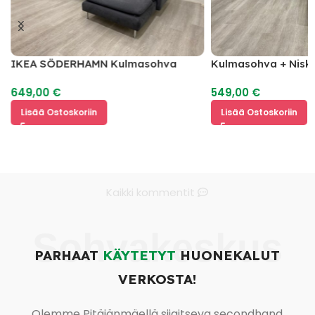
IKEA SÖDERHAMN Kulmasohva
Kulmasohva + Nisk
649,00
€
549,00
€
Lisää Ostoskoriin
Lisää Ostoskoriin
Kaikki kommentit
Sohvakeskus
PARHAAT
KÄYTETYT
HUONEKALUT
VERKOSTA!
Olemme Pitäjänmäellä sijaitseva secondhand