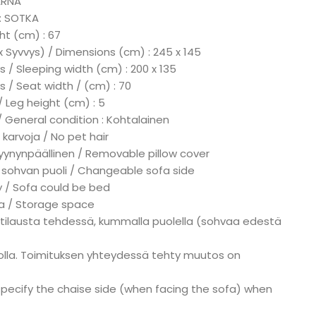
ARNA
 : SOTKA
ht (cm) : 67
x Syvvys) / Dimensions (cm) : 245 x 145
 / Sleeping width (cm) : 200 x 135
s / Seat width / (cm) : 70
/ Leg height (cm) : 5
/ General condition : Kohtalainen
 karvoja / No pet hair
tyynynpäällinen / Removable pillow cover
 sohvan puoli / Changeable sofa side
ky / Sofa could be bed
ka / Storage space
 tilausta tehdessä, kummalla puolella (sohvaa edestä
i olla. Toimituksen yhteydessä tehty muutos on
specify the chaise side (when facing the sofa) when