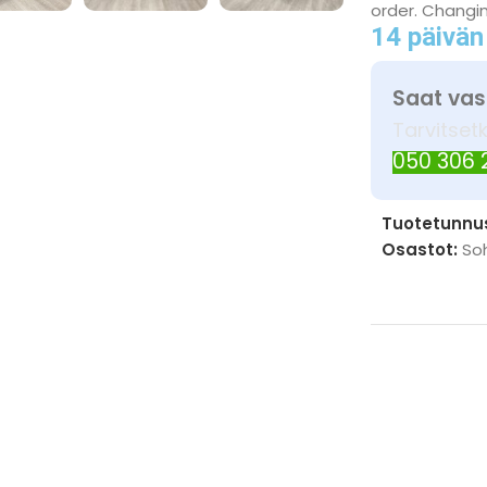
order. Changing
14 päivän
Saat vas
Tarvitset
050 306
Tuotetunnu
Osastot:
So