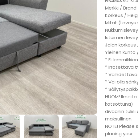
ERÄMAKSU: KL
Merkki / Brand
Korkeus / Heig
Mitat (Leveys 
Nukkumisleveys
Istuimen levey
Jalan korkeus 
Yleinen kunto 
* Ei lemmikkien
* Irrotettava 
* Vaihdettava
* Voi olla sän
* Säilytyspaik
HUOM! Ilmoita
katsottuna)
divaanin tulis
maksullinen.
NOTE! Please 
placing your