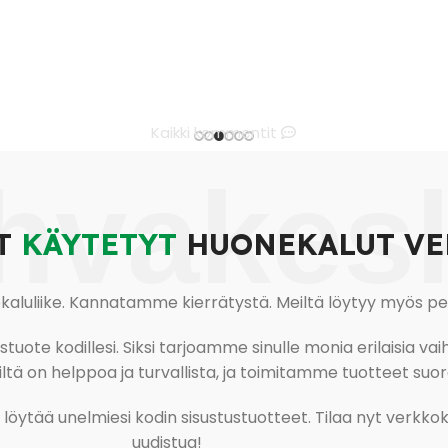
Kaikki kommentit
hvakes
T
KÄYTETYT
HUONEKALUT VE
uliike. Kannatamme kierrätystä. Meiltä löytyy myös pesu-
ote kodillesi. Siksi tarjoamme sinulle monia erilaisia vaiht
tä on helppoa ja turvallista, ja toimitamme tuotteet suora
ja löytää unelmiesi kodin sisustustuotteet. Tilaa nyt verk
uudistua!