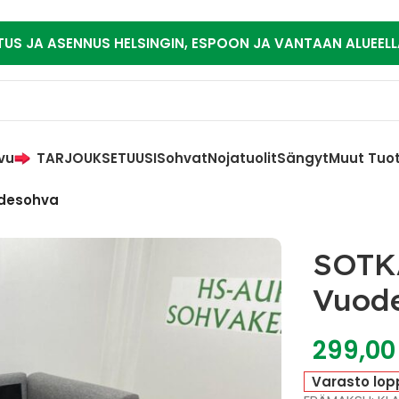
TUS JA ASENNUS HELSINGIN, ESPOON JA VANTAAN ALUEELL
vu
TARJOUKSET
UUSI
Sohvat
Nojatuolit
Sängyt
Muut Tuo
odesohva
SOTK
Vuod
299,0
Varasto lop