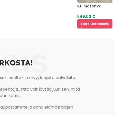
Kulmasohva
549,00
€
Lisää Ostoskoriin
kus
RKOSTA!
, huolto- ja myy/lahjoita palveluita.
oehtoja, jotta voit löytää juuri sen, mitä
an kotiisi.
kokaupastamme ja anna elämäsi tilojen