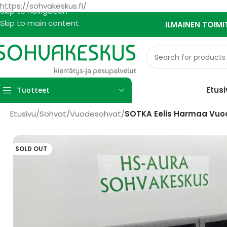
https://sohvakeskus.fi/
Skip to navigation
Skip to main content
ILMAINEN TOIMI
Etusi
Tuotteet
Etusivu
/
Sohvat
/
Vuodesohvat
/
SOTKA Eelis Harmaa Vu
SOLD OUT