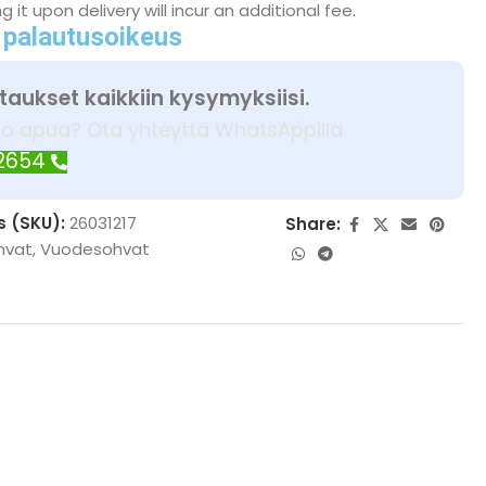
 it upon delivery will incur an additional fee.
 palautusoikeus
taukset kaikkiin kysymyksiisi.
ko apua? Ota yhteyttä WhatsAppilla
 2654
s (SKU):
26031217
Share:
hvat
,
Vuodesohvat