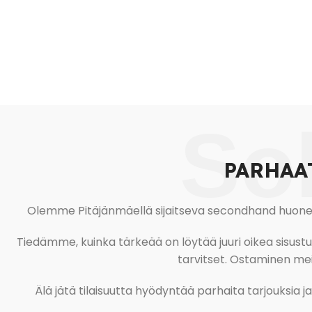
So
PARHAA
Olemme Pitäjänmäellä sijaitseva secondhand huonekal
Tiedämme, kuinka tärkeää on löytää juuri oikea sisustustu
tarvitset. Ostaminen meil
Älä jätä tilaisuutta hyödyntää parhaita tarjouksia 