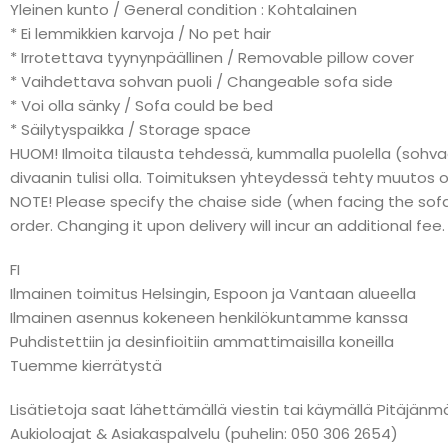
Yleinen kunto / General condition : Kohtalainen
* Ei lemmikkien karvoja / No pet hair
* Irrotettava tyynynpäällinen / Removable pillow cover
* Vaihdettava sohvan puoli / Changeable sofa side
* Voi olla sänky / Sofa could be bed
* Säilytyspaikka / Storage space
HUOM! Ilmoita tilausta tehdessä, kummalla puolella (sohv
divaanin tulisi olla. Toimituksen yhteydessä tehty muutos o
NOTE! Please specify the chaise side (when facing the sof
order. Changing it upon delivery will incur an additional fee.
FI
Ilmainen toimitus Helsingin, Espoon ja Vantaan alueella
Ilmainen asennus kokeneen henkilökuntamme kanssa
Puhdistettiin ja desinfioitiin ammattimaisilla koneilla
Tuemme kierrätystä
Lisätietoja saat lähettämällä viestin tai käymällä Pitäj
Aukioloajat & Asiakaspalvelu (puhelin: 050 306 2654)