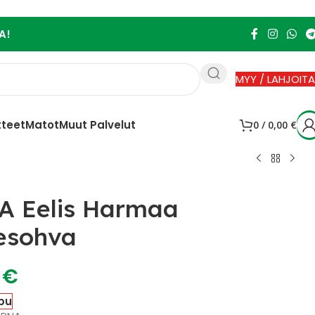
A!
MYY / LAHJOITA
tteet
Matot
Muut Palvelut
0
/
0,00
€
A Eelis Harmaa
esohva
0
€
pu