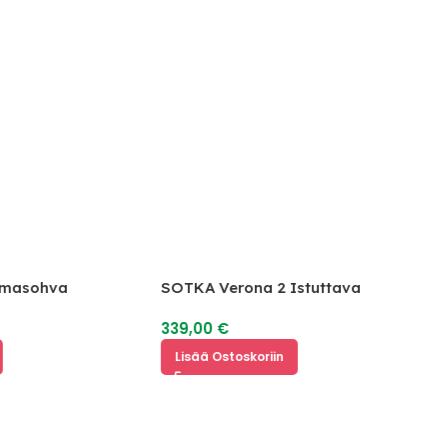
lmasohva
SOTKA Verona 2 Istuttava
Vuodesohva
339,00
€
Lisää Ostoskoriin