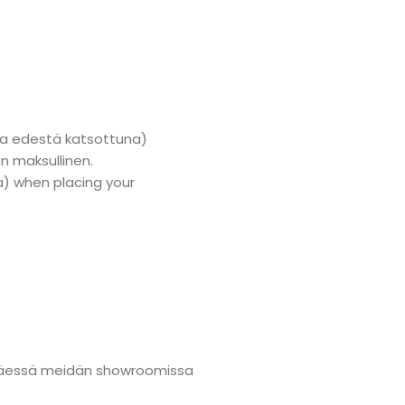
aa edestä katsottuna)
n maksullinen.
a) when placing your
änmäessä meidän showroomissa