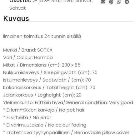
Osastot:
2- ja 3- Istuttavat sohvat
,
Sohvat
Kuvaus
Ilmainen toimitus 24 tunnin sisällä
Merkki / Brand: SOTKA
Väri / Colour: Harmaa
Mitat / Dimensions (cm): 200 x 85
Nukkumisleveys / Sleepingwidth (cm): 70
Istuimenleveys / Seatwidth / (cm): 70
Kokonaiskorkeus / Total height (cm): 70
Jalankorkeus / Legheight (cm): 20
Yleinenkunto: Erittäin hyvä/General condition: Very good
* Ei lemmikkien karvoja / No pet hair
* Ei virheitä / No error
* Ei värimuutoksia / No colour fading
* Irrotettava tyynynpäällinen / Removable pillow cover