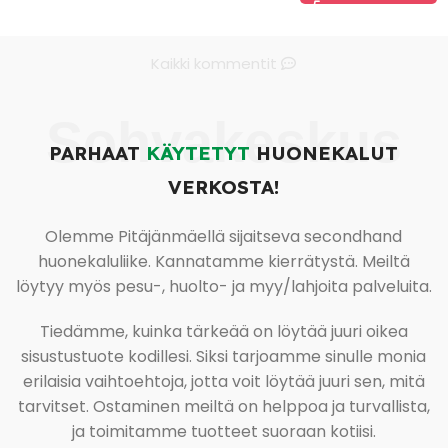
Kaikki kommentit
Sohvakeskus
PARHAAT
KÄYTETYT
HUONEKALUT
VERKOSTA!
Olemme Pitäjänmäellä sijaitseva secondhand
huonekaluliike. Kannatamme kierrätystä. Meiltä
löytyy myös pesu-, huolto- ja myy/lahjoita palveluita.
Tiedämme, kuinka tärkeää on löytää juuri oikea
sisustustuote kodillesi. Siksi tarjoamme sinulle monia
erilaisia vaihtoehtoja, jotta voit löytää juuri sen, mitä
tarvitset. Ostaminen meiltä on helppoa ja turvallista,
ja toimitamme tuotteet suoraan kotiisi.