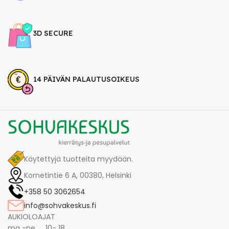
3D SECURE
14 PÄIVÄN PALAUTUSOIKEUS
Käytettyjä tuotteita myydään.
Kornetintie 6 A, 00380, Helsinki
+358 50 3062654
info@sohvakeskus.fi
AUKIOLOAJAT
ma -pe 10- 18