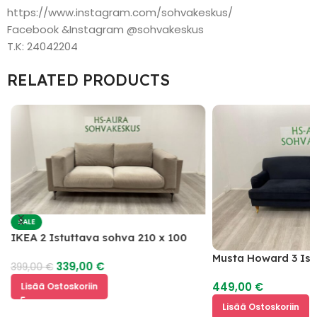
https://www.instagram.com/sohvakeskus/
Facebook &Instagram @sohvakeskus
T.K: 24042204
RELATED PRODUCTS
SALE
IKEA 2 Istuttava sohva 210 x 100
Musta Howard 3 Is
339,00
€
399,00
€
449,00
€
Lisää Ostoskoriin
Lisää Ostoskoriin