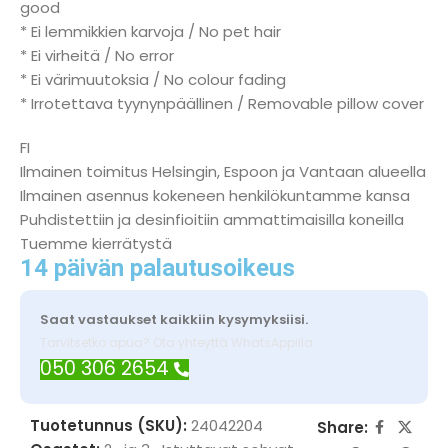
good
* Ei lemmikkien karvoja / No pet hair
* Ei virheitä / No error
* Ei värimuutoksia / No colour fading
* Irrotettava tyynynpäällinen / Removable pillow cover
FI
Ilmainen toimitus Helsingin, Espoon ja Vantaan alueella
Ilmainen asennus kokeneen henkilökuntamme kansa
Puhdistettiin ja desinfioitiin ammattimaisilla koneilla
Tuemme kierrätystä
14 päivän palautusoikeus
Saat vastaukset kaikkiin kysymyksiisi.
Tarvitsetko apua? Ota yhteyttä WhatsAppilla
050 306 2654
Tuotetunnus (SKU):
24042204
Share: