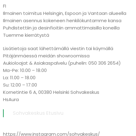
FI
Ilmainen toimitus Helsingin, Espoon ja Vantaan alueella
Ilmainen asennus kokeneen henkilökuntamme kansa
Puhdistettiin ja desinfioitiin ammattimaisilla koneilla
Tuemme kierrätystä
Lisätietoja saat lähettämällä viestin tai käymällä
Pitäjänmäessä meidän showroomissa
Aukioloajat & Asiakaspalvelu (puhelin: 050 306 2654)
Ma-Pe: 10.00 – 18.00
La: 11.00 – 18.00
Su: 12.00 – 17.00
Kornetintie 6 A, 00380 Helsinki Sohvakeskus
HsAura
Sohvakeskus Etusivu
https://www.instagram.com/sohvakeskus/