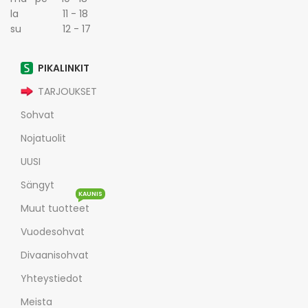
la 11 - 18
su 12 - 17
PIKALINKIT
TARJOUKSET
Sohvat
Nojatuolit
UUSI
Sängyt
KAUNIS
Muut tuotteet
Vuodesohvat
Divaanisohvat
Yhteystiedot
Meista