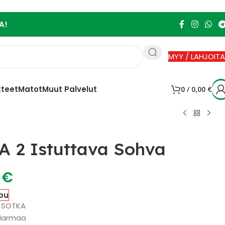
A!
MYY / LAHJOITA
tteet
Matot
Muut Palvelut
0
/
0,00
€
 2 Istuttava Sohva
0
€
pu
: SOTKA
 Harmaa