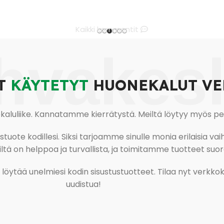
Kaikki kommentit
hvakes
T
KÄYTETYT
HUONEKALUT VE
uliike. Kannatamme kierrätystä. Meiltä löytyy myös pesu-
ote kodillesi. Siksi tarjoamme sinulle monia erilaisia vaiht
tä on helppoa ja turvallista, ja toimitamme tuotteet suora
ja löytää unelmiesi kodin sisustustuotteet. Tilaa nyt verk
uudistua!