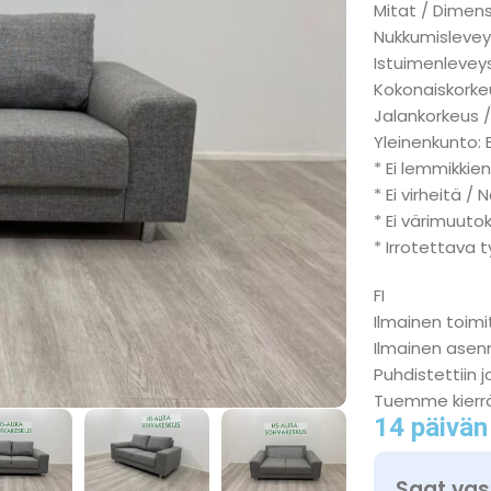
Mitat / Dimens
Nukkumislevey
Istuimenleveys
Kokonaiskorkeu
Jalankorkeus /
Yleinenkunto: 
* Ei lemmikkien
* Ei virheitä / 
* Ei värimuuto
* Irrotettava 
FI
Ilmainen toimi
Ilmainen ase
Puhdistettiin j
Tuemme kierr
14 päivän
Saat vas