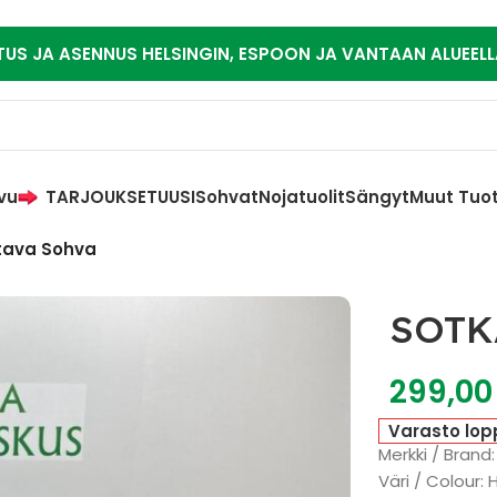
TUS JA ASENNUS HELSINGIN, ESPOON JA VANTAAN ALUEELL
vu
TARJOUKSET
UUSI
Sohvat
Nojatuolit
Sängyt
Muut Tuo
ttava Sohva
SOTKA
299,0
Varasto lop
Merkki / Brand
Väri / Colour: