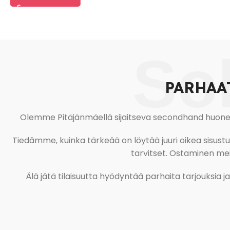
So
PARHAA
Olemme Pitäjänmäellä sijaitseva secondhand huonekal
Tiedämme, kuinka tärkeää on löytää juuri oikea sisustustu
tarvitset. Ostaminen meil
Älä jätä tilaisuutta hyödyntää parhaita tarjouksia 