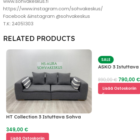
www.sohvakeskus.fi
https://www.instagram.com/sohvakeskus/
Facebook &Instagram @sohvakeskus
T.K: 24051303
RELATED PRODUCTS
SALE
ASKO 3 Istuttav
mekanismilla
790,00
890,00
€
Lisää Ostoskoriin
HT Collection 3 Istuttava Sohva
349,00
€
Lisää Ostoskoriin