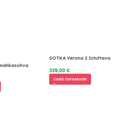
SOTKA Verona 2 Istuttava
Vuodesohva
a nahkasohva
339,00
€
€
Lisää Ostoskoriin