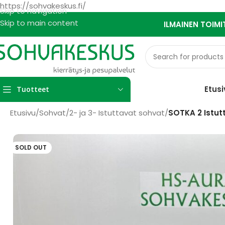
https://sohvakeskus.fi/
Skip to navigation
Skip to main content
ILMAINEN TOIMI
Etusi
Tuotteet
Etusivu
/
Sohvat
/
2- ja 3- Istuttavat sohvat
/
SOTKA 2 Istu
SOLD OUT