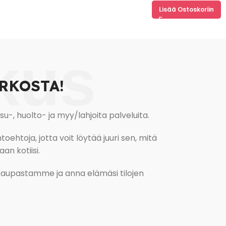
Lisää Ostoskoriin
kus
RKOSTA!
, huolto- ja myy/lahjoita palveluita.
oehtoja, jotta voit löytää juuri sen, mitä
an kotiisi.
kokaupastamme ja anna elämäsi tilojen