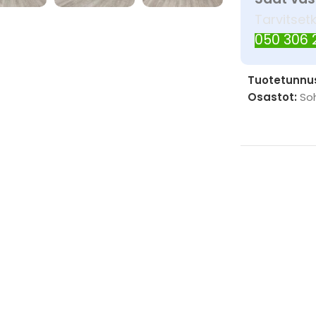
Tarvitset
050 306
Tuotetunnu
Osastot:
So