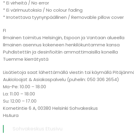
* Ei virheitä / No error
* Ei värimuutoksia / No colour fading
* Irrotettava tyynynpäällinen / Removable pillow cover
FI
Ilmainen toimitus Helsingin, Espoon ja Vantaan alueella
Ilmainen asennus kokeneen henkilökuntamme kansa
Puhdistettiin ja desinfioitiin ammattimaisilla koneilla
Tuemme kierrätystä
Lisätietoja saat lähettämällä viestin tai käymällä Pitäj
Aukioloajat & Asiakaspalvelu (puhelin: 050 306 2654)
Ma-Pe: 10.00 – 18.00
La: 11.00 – 18.00
Su: 12.00 – 17.00
Kornetintie 6 A, 00380 Helsinki Sohvakeskus
HsAura
Sohvakeskus Etusivu