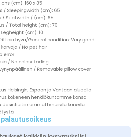
ions (cm): 160 x 85
s / Sleepingwidth (cm): 65
 / Seatwidth / (cm): 65
s / Total height (cm): 70
 Legheight (cm): 10
Erittäin hyvä/General condition: Very good
 karvoja / No pet hair
No error
ksia / No colour fading
tyynynpäällinen / Removable pillow cover
tus Helsingin, Espoon ja Vantaan alueella
nnus kokeneen henkilökuntamme kansa
a desinfioitiin ammattimaisilla koneilla
ätystä
 palautusoikeus
taukset kaikkiin kysymyksiisi.