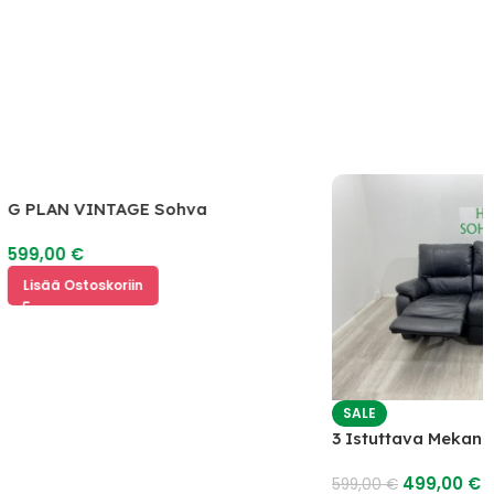
G PLAN VINTAGE Sohva
599,00
€
Lisää Ostoskoriin
SALE
3 Istuttava Mekan
499,00
€
599,00
€