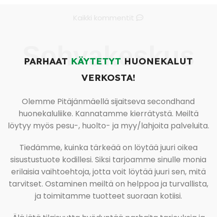
Kaikki kommentit
Sohvakeskus
PARHAAT
KÄYTETYT
HUONEKALUT
VERKOSTA!
Olemme Pitäjänmäellä sijaitseva secondhand
huonekaluliike. Kannatamme kierrätystä. Meiltä
löytyy myös pesu-, huolto- ja myy/lahjoita palveluita.
Tiedämme, kuinka tärkeää on löytää juuri oikea
sisustustuote kodillesi. Siksi tarjoamme sinulle monia
erilaisia vaihtoehtoja, jotta voit löytää juuri sen, mitä
tarvitset. Ostaminen meiltä on helppoa ja turvallista,
ja toimitamme tuotteet suoraan kotiisi.