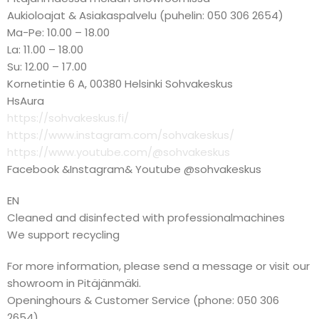
Aukioloajat & Asiakaspalvelu (puhelin: 050 306 2654)
Ma-Pe: 10.00 – 18.00
La: 11.00 – 18.00
Su: 12.00 – 17.00
Kornetintie 6 A, 00380 Helsinki Sohvakeskus
HsAura
https://sohvakeskus.fi/
https://www.instagram.com/sohvakeskus/
https://www.youtube.com/@sohvakeskus
Facebook &Instagram& Youtube @sohvakeskus
EN
Cleaned and disinfected with professionalmachines
We support recycling
For more information, please send a message or visit our
showroom in Pitäjänmäki.
Openinghours & Customer Service (phone: 050 306
2654)