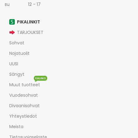
su 12 - 17
PIKALINKIT
TARJOUKSET
Sohvat
Nojatuolit
UUSI
Sängyt
KAUNIS
Muut tuotteet
Vuodesohvat
Divaanisohvat
Yhteystiedot
Meista
Tietosuojaseloste