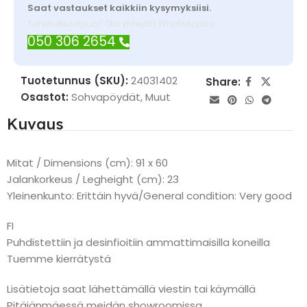
Saat vastaukset kaikkiin kysymyksiisi.
Tarvitsetko apua? Ota yhteyttä WhatsAppilla
050 306 2654
Tuotetunnus (SKU):
24031402
Share:
Osastot:
Sohvapöydät
,
Muut
Kuvaus
Mitat / Dimensions (cm): 91 x 60
Jalankorkeus / Legheight (cm): 23
Yleinenkunto: Erittäin hyvä/General condition: Very good
FI
Puhdistettiin ja desinfioitiin ammattimaisilla koneilla
Tuemme kierrätystä
Lisätietoja saat lähettämällä viestin tai käymällä
Pitäjänmäessä meidän showroomissa