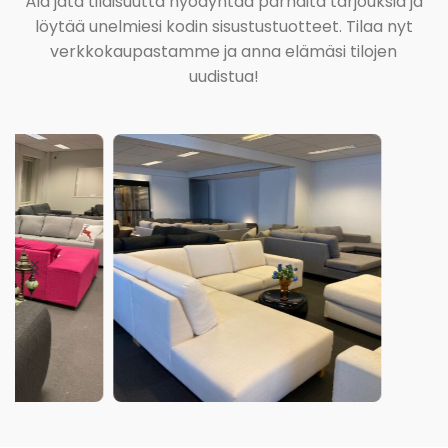
Älä jätä tilaisuutta hyödyntää parhaita tarjouksia ja
löytää unelmiesi kodin sisustustuotteet. Tilaa nyt
verkkokaupastamme ja anna elämäsi tilojen
uudistua!