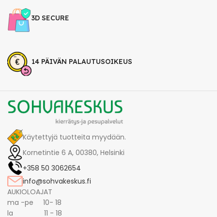
3D SECURE
14 PÄIVÄN PALAUTUSOIKEUS
Käytettyjä tuotteita myydään.
Kornetintie 6 A, 00380, Helsinki
+358 50 3062654
info@sohvakeskus.fi
AUKIOLOAJAT
ma -pe 10- 18
la 11 - 18