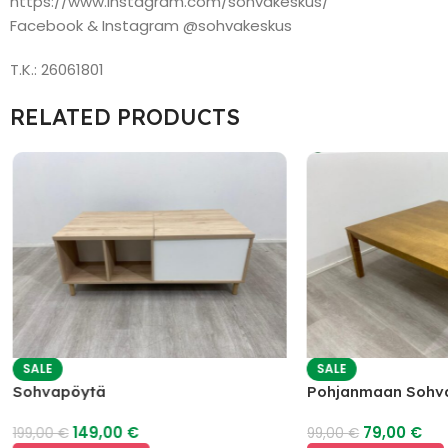
https://www.instagram.com/sohvakeskus/
Facebook & Instagram @sohvakeskus
T.K.: 26061801
RELATED PRODUCTS
SALE
SALE
Sohvapöytä
Pohjanmaan Sohv
149,00
€
79,00
€
199,00
€
99,00
€