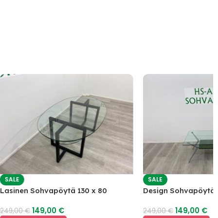
SALE
SALE
Lasinen Sohvapöytä 130 x 80
Design Sohvapöyt
149,00
€
149,00
€
249,00
€
249,00
€