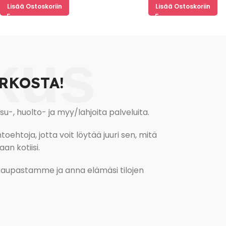
Lisää Ostoskoriin
Lisää Ostoskoriin
kus
RKOSTA!
, huolto- ja myy/lahjoita palveluita.
oehtoja, jotta voit löytää juuri sen, mitä
an kotiisi.
kokaupastamme ja anna elämäsi tilojen