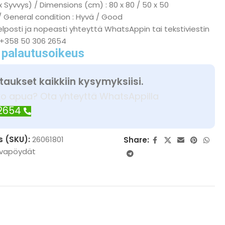
x Syvvys) / Dimensions (cm) : 80 x 80 / 50 x 50
/ General condition : Hyvä / Good
lposti ja nopeasti yhteyttä WhatsAppin tai tekstiviestin
 +358 50 306 2654
 palautusoikeus
taukset kaikkiin kysymyksiisi.
ko apua? Ota yhteyttä WhatsAppilla
 2654
s (SKU):
26061801
Share:
vapöydät