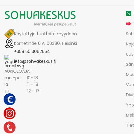
Käytettyjä tuotteita myydään.
Soh
Kornetintie 6 A, 00380, Helsinki
Noja
+358 50 3062654
UUS
info@sohvakeskus.fi
Sän
AUKIOLOAJAT
Muu
ma -pe 10- 18
la 11 - 18
Vuo
su 12 - 17
Div
Yht
Mei
Tie