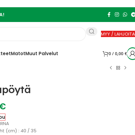
A!
MYY / LAHJOITA
tteet
Matot
Muut Palvelut
0
/
0,00
€
apöytä
€
pu
ARNA
ht (cm) : 40 / 35