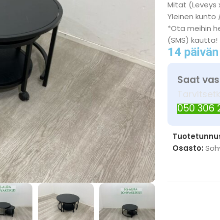
Mitat (Leveys 
Yleinen kunto 
*Ota meihin he
(SMS) kautta!
14 päivän
Saat vas
Tarvitset
050 306
Tuotetunnu
Osasto:
Soh