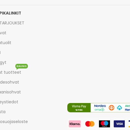
PIKALINKIT
TARJOUKSET
vat
tuolit
I
gyt
KAUNIS
t tuotteet
desohvat
aanisohvat
eystiedot
sta
tosuojaseloste