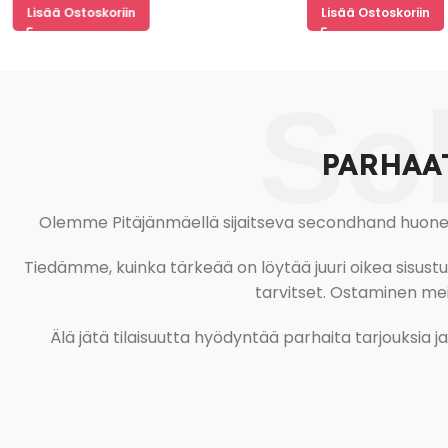
Lisää Ostoskoriin
Lisää Ostoskoriin
So
PARHAA
Olemme Pitäjänmäellä sijaitseva secondhand huonekal
Tiedämme, kuinka tärkeää on löytää juuri oikea sisustustu
tarvitset. Ostaminen meil
Älä jätä tilaisuutta hyödyntää parhaita tarjouksia 