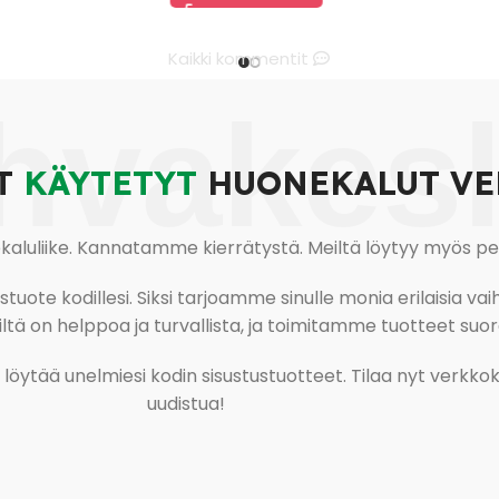
Kaikki kommentit
hvakes
T
KÄYTETYT
HUONEKALUT VE
uliike. Kannatamme kierrätystä. Meiltä löytyy myös pesu-
ote kodillesi. Siksi tarjoamme sinulle monia erilaisia vaiht
tä on helppoa ja turvallista, ja toimitamme tuotteet suora
ja löytää unelmiesi kodin sisustustuotteet. Tilaa nyt verk
uudistua!