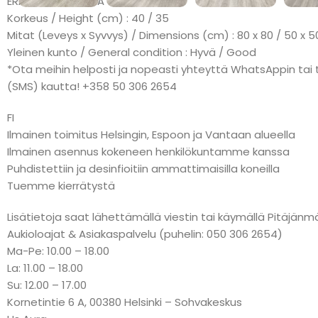
ERÄMAKSU: KLARNA
Korkeus / Height (cm) : 40 / 35
Mitat (Leveys x Syvvys) / Dimensions (cm) : 80 x 80 / 50 x 5
Yleinen kunto / General condition : Hyvä / Good
*Ota meihin helposti ja nopeasti yhteyttä WhatsAppin tai t
(SMS) kautta! +358 50 306 2654
FI
Ilmainen toimitus Helsingin, Espoon ja Vantaan alueella
Ilmainen asennus kokeneen henkilökuntamme kanssa
Puhdistettiin ja desinfioitiin ammattimaisilla koneilla
Tuemme kierrätystä
Lisätietoja saat lähettämällä viestin tai käymällä Pitäj
Aukioloajat & Asiakaspalvelu (puhelin: 050 306 2654)
Ma-Pe: 10.00 – 18.00
La: 11.00 – 18.00
Su: 12.00 – 17.00
Kornetintie 6 A, 00380 Helsinki – Sohvakeskus