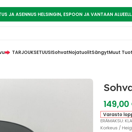
TUS JA ASENNUS HELSINGIN, ESPOON JA VANTAAN ALUEELL
vu
TARJOUKSET
UUSI
Sohvat
Nojatuolit
Sängyt
Muut Tuo
Sohv
149,00
Varasto lop
ERÄMAKSU: KL
Korkeus / Heig