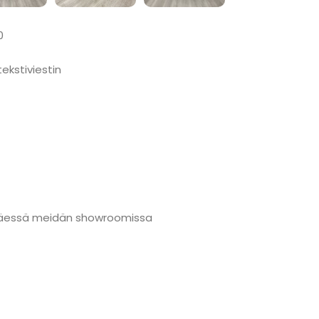
0
ekstiviestin
änmäessä meidän showroomissa