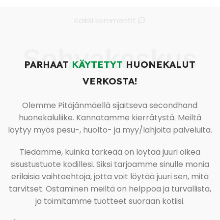
Kaikki kommentit
Sohvakeskus
PARHAAT
KÄYTETYT
HUONEKALUT
VERKOSTA!
Olemme Pitäjänmäellä sijaitseva secondhand
huonekaluliike. Kannatamme kierrätystä. Meiltä
löytyy myös pesu-, huolto- ja myy/lahjoita palveluita.
Tiedämme, kuinka tärkeää on löytää juuri oikea
sisustustuote kodillesi. Siksi tarjoamme sinulle monia
erilaisia vaihtoehtoja, jotta voit löytää juuri sen, mitä
tarvitset. Ostaminen meiltä on helppoa ja turvallista,
ja toimitamme tuotteet suoraan kotiisi.