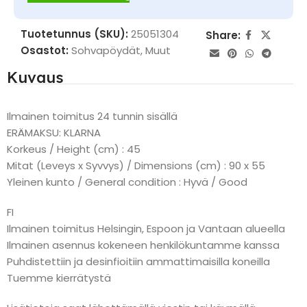
Tuotetunnus (SKU):
25051304
Share:
Osastot:
Sohvapöydät
,
Muut
Kuvaus
Ilmainen toimitus 24 tunnin sisällä
ERÄMAKSU: KLARNA
Korkeus / Height (cm) : 45
Mitat (Leveys x Syvvys) / Dimensions (cm) : 90 x 55
Yleinen kunto / General condition : Hyvä / Good
FI
Ilmainen toimitus Helsingin, Espoon ja Vantaan alueella
Ilmainen asennus kokeneen henkilökuntamme kanssa
Puhdistettiin ja desinfioitiin ammattimaisilla koneilla
Tuemme kierrätystä