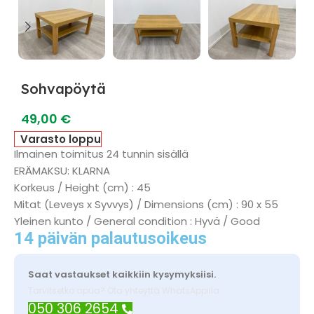
Sohvapöytä
49,00
€
Varasto loppu
Ilmainen toimitus 24 tunnin sisällä
ERÄMAKSU: KLARNA
Korkeus / Height (cm) : 45
Mitat (Leveys x Syvvys) / Dimensions (cm) : 90 x 55
Yleinen kunto / General condition : Hyvä / Good
14 päivän palautusoikeus
Saat vastaukset kaikkiin kysymyksiisi.
Tarvitsetko apua? Ota yhteyttä WhatsAppilla
050 306 2654