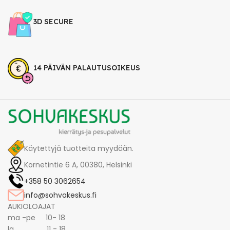
3D SECURE
14 PÄIVÄN PALAUTUSOIKEUS
Käytettyjä tuotteita myydään.
Kornetintie 6 A, 00380, Helsinki
+358 50 3062654
info@sohvakeskus.fi
AUKIOLOAJAT
ma -pe 10- 18
la 11 - 18