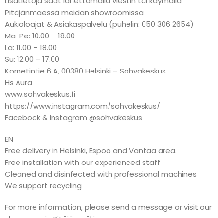
Lisätietoja saat lähettämällä viestin tai käymällä
Pitäjänmäessä meidän showroomissa
Aukioloajat & Asiakaspalvelu (puhelin: 050 306 2654)
Ma-Pe: 10.00 – 18.00
La: 11.00 – 18.00
Su: 12.00 – 17.00
Kornetintie 6 A, 00380 Helsinki – Sohvakeskus
Hs Aura
www.sohvakeskus.fi
https://www.instagram.com/sohvakeskus/
Facebook & Instagram @sohvakeskus
EN
Free delivery in Helsinki, Espoo and Vantaa area.
Free installation with our experienced staff
Cleaned and disinfected with professional machines
We support recycling
For more information, please send a message or visit our