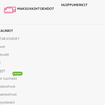
HUIPPUMERKIT
MAKSUVAIHTOEHDOT
KALINKIT
TARJOUKSET
vat
tuolit
I
gyt
KAUNIS
t tuotteet
desohvat
aanisohvat
eystiedot