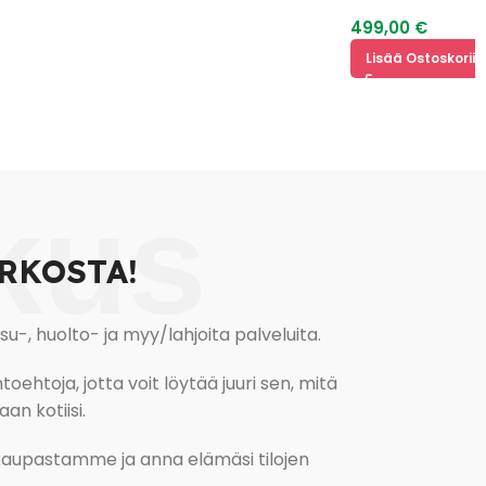
Jenkkisänky+Petau
499,00
€
Lisää Ostoskoriin
kus
RKOSTA!
, huolto- ja myy/lahjoita palveluita.
oehtoja, jotta voit löytää juuri sen, mitä
an kotiisi.
kokaupastamme ja anna elämäsi tilojen