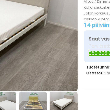
Mitat / Dimen
Kokonaiskorkeu
Jalan korkeus 
Yleinen kunto:
14 päivän
Saat vas
Tarvitset
050 306
Tuotetunnu
Osastot:
Sä