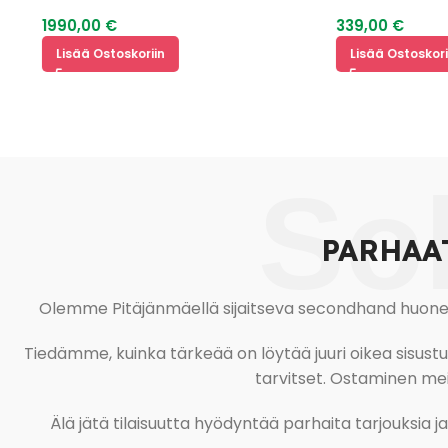
180 + BELLUS Päätyarkku + JYSK
1990,00
€
339,00
€
Yöpöytä 2 kpl
Lisää Ostoskoriin
Lisää Ostoskoriin
So
PARHAA
Olemme Pitäjänmäellä sijaitseva secondhand huonekal
Tiedämme, kuinka tärkeää on löytää juuri oikea sisustustu
tarvitset. Ostaminen meil
Älä jätä tilaisuutta hyödyntää parhaita tarjouksia 