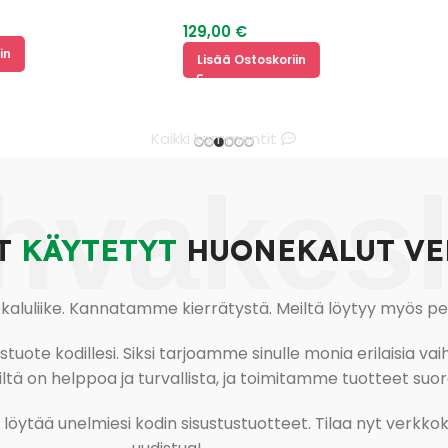
129,00
€
Lisää Ostoskoriin
Kaikki kommentit
hvakes
T
KÄYTETYT
HUONEKALUT VE
uliike. Kannatamme kierrätystä. Meiltä löytyy myös pesu-
ote kodillesi. Siksi tarjoamme sinulle monia erilaisia vaiht
tä on helppoa ja turvallista, ja toimitamme tuotteet suora
ja löytää unelmiesi kodin sisustustuotteet. Tilaa nyt verk