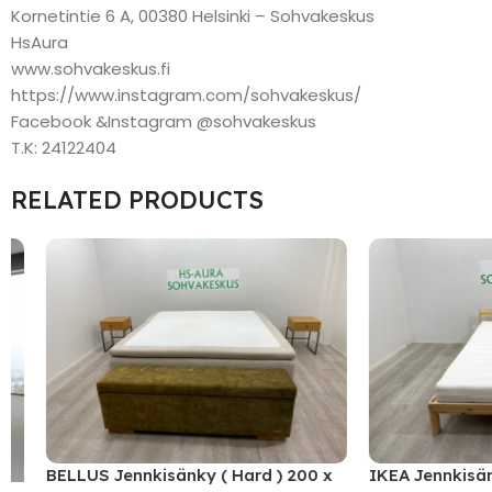
Kornetintie 6 A, 00380 Helsinki – Sohvakeskus
HsAura
www.sohvakeskus.fi
https://www.instagram.com/sohvakeskus/
Facebook &Instagram @sohvakeskus
T.K: 24122404
RELATED PRODUCTS
BELLUS Jennkisänky ( Hard ) 200 x
IKEA Jennkisänky