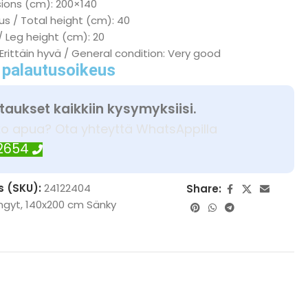
sions (cm): 200×140
s / Total height (cm): 40
/ Leg height (cm): 20
 Erittäin hyvä / General condition: Very good
 palautusoikeus
taukset kaikkiin kysymyksiisi.
ko apua? Ota yhteyttä WhatsAppilla
 2654
s (SKU):
24122404
Share:
ngyt
,
140x200 cm Sänky