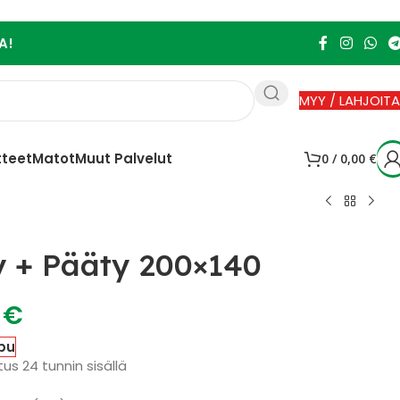
A!
MYY / LAHJOITA
tteet
Matot
Muut Palvelut
0
/
0,00
€
 + Pääty 200×140
0
€
pu
us 24 tunnin sisällä