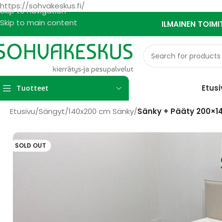
https://sohvakeskus.fi/
Skip to navigation
Skip to main content
ILMAINEN TOIMI
Etusi
Tuotteet
Etusivu
/
Sängyt
/
140x200 cm Sänky
/
Sänky + Pääty 200×1
SOLD OUT