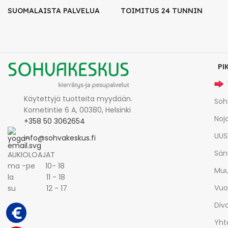
SUOMALAISTA PALVELUA
TOIMITUS 24 TUNNIN
PI
Käytettyjä tuotteita myydään.
Soh
Kornetintie 6 A, 00380, Helsinki
Noja
+358 50 3062654
UUS
info@sohvakeskus.fi
Sän
AUKIOLOAJAT
ma -pe 10- 18
Muu
la 11 - 18
Vuo
su 12 - 17
Div
Yht