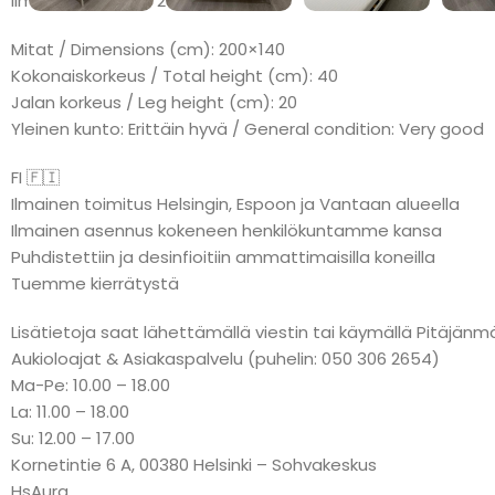
Ilmainen toimitus 24 tunnin sisällä
Mitat / Dimensions (cm): 200×140
Kokonaiskorkeus / Total height (cm): 40
Jalan korkeus / Leg height (cm): 20
Yleinen kunto: Erittäin hyvä / General condition: Very good
FI 🇫🇮
Ilmainen toimitus Helsingin, Espoon ja Vantaan alueella
Ilmainen asennus kokeneen henkilökuntamme kansa
Puhdistettiin ja desinfioitiin ammattimaisilla koneilla
Tuemme kierrätystä
Lisätietoja saat lähettämällä viestin tai käymällä Pitäj
Aukioloajat & Asiakaspalvelu (puhelin: 050 306 2654)
Ma-Pe: 10.00 – 18.00
La: 11.00 – 18.00
Su: 12.00 – 17.00
Kornetintie 6 A, 00380 Helsinki – Sohvakeskus
HsAura