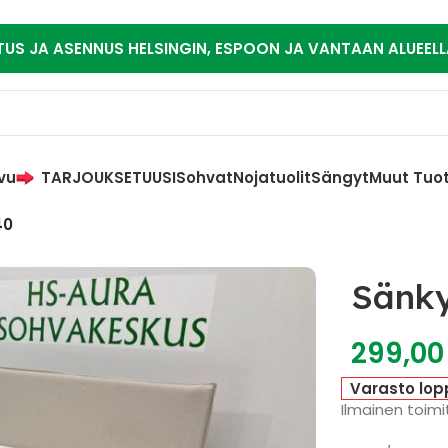
TUS JA ASENNUS HELSINGIN, ESPOON JA VANTAAN ALUEELL
vu
TARJOUKSET
UUSI
Sohvat
Nojatuolit
Sängyt
Muut Tuo
40
Sänky
299,0
Varasto lop
Ilmainen toimit