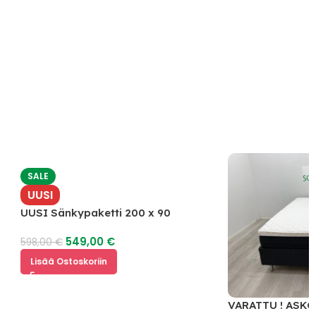
SALE
UUSI
UUSI Sänkypaketti 200 x 90
549,00
€
598,00
€
Lisää Ostoskoriin
VARATTU ! ASKO B