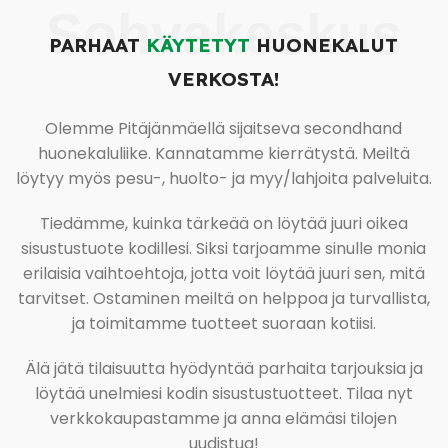
Sohvakeskus
PARHAAT
KÄYTETYT
HUONEKALUT
VERKOSTA!
Olemme Pitäjänmäellä sijaitseva secondhand
huonekaluliike. Kannatamme kierrätystä. Meiltä
löytyy myös pesu-, huolto- ja myy/lahjoita palveluita.
Tiedämme, kuinka tärkeää on löytää juuri oikea
sisustustuote kodillesi. Siksi tarjoamme sinulle monia
erilaisia vaihtoehtoja, jotta voit löytää juuri sen, mitä
tarvitset. Ostaminen meiltä on helppoa ja turvallista,
ja toimitamme tuotteet suoraan kotiisi.
Älä jätä tilaisuutta hyödyntää parhaita tarjouksia ja
löytää unelmiesi kodin sisustustuotteet. Tilaa nyt
verkkokaupastamme ja anna elämäsi tilojen
uudistua!