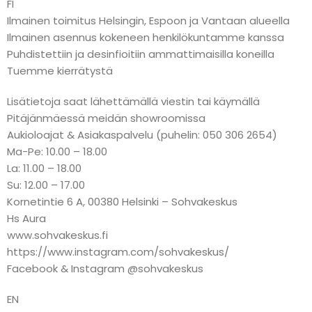
FI
Ilmainen toimitus Helsingin, Espoon ja Vantaan alueella
Ilmainen asennus kokeneen henkilökuntamme kanssa
Puhdistettiin ja desinfioitiin ammattimaisilla koneilla
Tuemme kierrätystä
Lisätietoja saat lähettämällä viestin tai käymällä
Pitäjänmäessä meidän showroomissa
Aukioloajat & Asiakaspalvelu (puhelin: 050 306 2654)
Ma-Pe: 10.00 – 18.00
La: 11.00 – 18.00
Su: 12.00 – 17.00
Kornetintie 6 A, 00380 Helsinki – Sohvakeskus
Hs Aura
www.sohvakeskus.fi
https://www.instagram.com/sohvakeskus/
Facebook & Instagram @sohvakeskus
EN