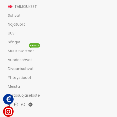
TARJOUKSET
Sohvat
Nojatuolit
UUSI
Sängyt
KAUNIS
Muut tuotteet
Vuodesohvat
Divaanisohvat
Yhteystiedot
Meista
Tietosuojaseloste