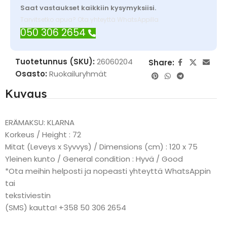
Saat vastaukset kaikkiin kysymyksiisi.
Tarvitsetko apua? Ota yhteyttä WhatsAppilla
050 306 2654
Tuotetunnus (SKU):
26060204
Share:
Osasto:
Ruokailuryhmät
Kuvaus
ERÄMAKSU: KLARNA
Korkeus / Height : 72
Mitat (Leveys x Syvvys) / Dimensions (cm) : 120 x 75
Yleinen kunto / General condition : Hyvä / Good
*Ota meihin helposti ja nopeasti yhteyttä WhatsAppin
tai
tekstiviestin
(SMS) kautta! +358 50 306 2654