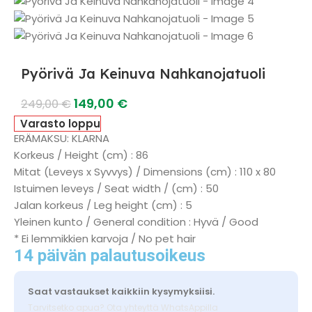
Pyörivä Ja Keinuva Nahkanojatuoli
149,00
€
249,00
€
Varasto loppu
ERÄMAKSU: KLARNA
Korkeus / Height (cm) : 86
Mitat (Leveys x Syvvys) / Dimensions (cm) : 110 x 80
Istuimen leveys / Seat width / (cm) : 50
Jalan korkeus / Leg height (cm) : 5
Yleinen kunto / General condition : Hyvä / Good
* Ei lemmikkien karvoja / No pet hair
14 päivän palautusoikeus
Saat vastaukset kaikkiin kysymyksiisi.
Tarvitsetko apua? Ota yhteyttä WhatsAppilla