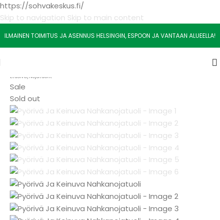
https://sohvakeskus.fi/
Skip to navigation
Skip to main content
ILMAINEN TOIMITUS JA ASENNUS HELSINGIN, ESPOON JA VANTAAN ALUEELLA!
Etusivu
/
Nojatuolit
Sale
Sold out