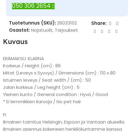
050 306 2654
Tuotetunnus (SKU):
26033102
Share:
Osastot:
Nojatuolit
,
Tarjoukset
Kuvaus
ERÄMAKSU: KLARNA
Korkeus / Height (cm) : 86
Mitat (Leveys x Syvvys) / Dimensions (cm) : 110 x 80
Istuimen leveys / Seat width / (cm) : 50
Jalan korkeus / Leg height (cm) : 5
Yleinen kunto / General condition : Hyvä / Good
* Ei lemmikkien karvoja / No pet hair
FI
Ilmainen toimitus Helsingin, Espoon ja Vantaan alueella
Ilmainen asennus kokeneen henkilökuntamme kanssa